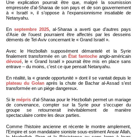
Une explication pourrait être que, malgré la soumission
empressée d’al-Sharaa de son pays et de son gouvernement
à « Israël », il s’oppose à l’expansionnisme insatiable de
Netanyahu.
En
septembre 2025
, al-Sharaa a averti que d’autres pays
d’Asie de l’ouest pourraient être affectés par les desseins
déments de Tel-Aviv concernant le « Grand Israël ».
Avec le Hezbollah supposément démantelé et la Syrie
finalement transformée en un
État fantoche
anglo-américain
dévoué
, le « Grand Israël » pourrait être mis en place sans
entrave – du moins, c’est ce que pensait Netanyahu.
En réalité, la « grande opportunité » dont il se vantait depuis le
plateau du Golan
après la chute de Bachar al-Assad s’est
transformée en un piège dangereux.
Si le
mépris
d’al-Sharaa pour le Hezbollah permet un mariage
de convenance, compter sur la Syrie pour s’occuper du
groupe se retournerait inévitablement de manière
spectaculaire contre les deux parties.
Comme l’histoire ancienne et récente le montre amplement,
l’Empire et son mandataire sioniste sous-estiment Ansar Allah,
le Hezbollah, l’Iran et la Résistance au sens large à leurs