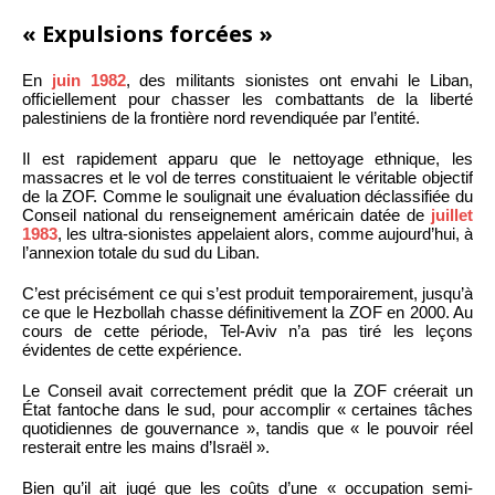
« Expulsions forcées »
En
juin 1982
, des militants sionistes ont envahi le Liban,
officiellement pour chasser les combattants de la liberté
palestiniens de la frontière nord revendiquée par l’entité.
Il est rapidement apparu que le nettoyage ethnique, les
massacres et le vol de terres constituaient le véritable objectif
de la ZOF. Comme le soulignait une évaluation déclassifiée du
Conseil national du renseignement américain datée de
juillet
1983
, les ultra-sionistes appelaient alors, comme aujourd’hui, à
l’annexion totale du sud du Liban.
C’est précisément ce qui s’est produit temporairement, jusqu’à
ce que le Hezbollah chasse définitivement la ZOF en 2000. Au
cours de cette période, Tel-Aviv n’a pas tiré les leçons
évidentes de cette expérience.
Le Conseil avait correctement prédit que la ZOF créerait un
État fantoche dans le sud, pour accomplir « certaines tâches
quotidiennes de gouvernance », tandis que « le pouvoir réel
resterait entre les mains d’Israël ».
Bien qu’il ait jugé que les coûts d’une « occupation semi-