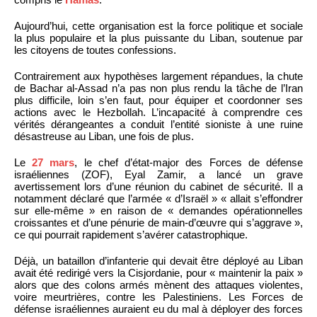
Aujourd’hui, cette organisation est la force politique et sociale
la plus populaire et la plus puissante du Liban, soutenue par
les citoyens de toutes confessions.
Contrairement aux hypothèses largement répandues, la chute
de Bachar al-Assad n’a pas non plus rendu la tâche de l’Iran
plus difficile, loin s’en faut, pour équiper et coordonner ses
actions avec le Hezbollah. L’incapacité à comprendre ces
vérités dérangeantes a conduit l’entité sioniste à une ruine
désastreuse au Liban, une fois de plus.
Le
27 mars
, le chef d’état-major des Forces de défense
israéliennes (ZOF), Eyal Zamir, a lancé un grave
avertissement lors d’une réunion du cabinet de sécurité. Il a
notamment déclaré que l’armée « d’Israël » « allait s’effondrer
sur elle-même » en raison de « demandes opérationnelles
croissantes et d’une pénurie de main-d’œuvre qui s’aggrave »,
ce qui pourrait rapidement s’avérer catastrophique.
Déjà, un bataillon d’infanterie qui devait être déployé au Liban
avait été redirigé vers la Cisjordanie, pour « maintenir la paix »
alors que des colons armés mènent des attaques violentes,
voire meurtrières, contre les Palestiniens. Les Forces de
défense israéliennes auraient eu du mal à déployer des forces