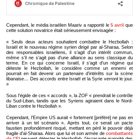
Cependant, le média israélien Maariv a rapporté le
5 avril
que
cette solution novatrice était sérieusement envisagée :
« Seuls deux acteurs souhaitent combattre le Hezbollah :
Israël et le nouveau régime syrien dirigé par al-Sharaa. Selon
des responsables israéliens, il s’agit d’un intérêt commun,
même s’il ne s’agit pas d’une alliance au sens classique du
terme. En ce qui concerne Israël, il s’agit d’un régime qui
déteste le Hezbollah, le considère comme un ennemi et
pourrait en fait devenir un partenaire d’intérêts sur la scène
libanaise… Des accords entre Israël et la Syrie verront le jour.
»
Sous l’égide de ces « accords », la ZOF « prendrait le contrôle
du Sud-Liban, tandis que les Syriens agiraient dans le Nord-
Liban contre le Hezbollah ».
Cependant, l’Empire US aurait « fortement [préféré] ne pas en
arriver à un tel scénario ». Après tout, ce serait un pacte
faustien profondément risqué, mettant en péril le pouvoir déjà
fragile d’al-Sharaa. Alors que lui et son armée de
combattants
de l’EI
peuvent détester le Hezbollah, l’écrasante majorité des