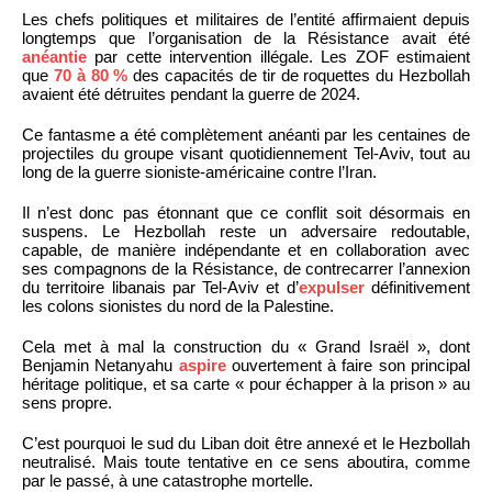
Les chefs politiques et militaires de l’entité affirmaient depuis
longtemps que l’organisation de la Résistance avait été
anéantie
par cette intervention illégale. Les ZOF estimaient
que
70 à 80 %
des capacités de tir de roquettes du Hezbollah
avaient été détruites pendant la guerre de 2024.
Ce fantasme a été complètement anéanti par les centaines de
projectiles du groupe visant quotidiennement Tel-Aviv, tout au
long de la guerre sioniste-américaine contre l’Iran.
Il n’est donc pas étonnant que ce conflit soit désormais en
suspens. Le Hezbollah reste un adversaire redoutable,
capable, de manière indépendante et en collaboration avec
ses compagnons de la Résistance, de contrecarrer l’annexion
du territoire libanais par Tel-Aviv et d’
expulser
définitivement
les colons sionistes du nord de la Palestine.
Cela met à mal la construction du « Grand Israël », dont
Benjamin Netanyahu
aspire
ouvertement à faire son principal
héritage politique, et sa carte « pour échapper à la prison » au
sens propre.
C’est pourquoi le sud du Liban doit être annexé et le Hezbollah
neutralisé. Mais toute tentative en ce sens aboutira, comme
par le passé, à une catastrophe mortelle.