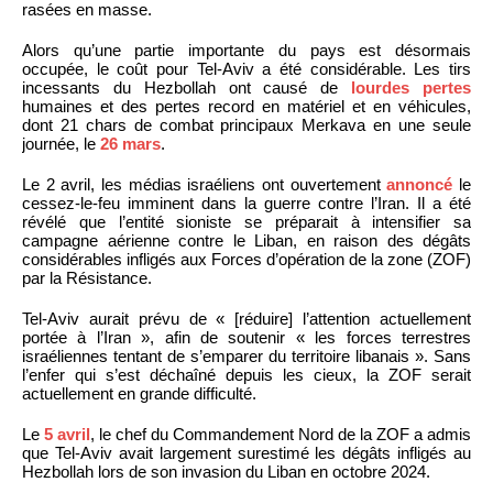
rasées en masse.
Alors qu’une partie importante du pays est désormais
occupée, le coût pour Tel-Aviv a été considérable. Les tirs
incessants du Hezbollah ont causé de
lourdes pertes
humaines et des pertes record en matériel et en véhicules,
dont 21 chars de combat principaux Merkava en une seule
journée, le
26 mars
.
Le 2 avril, les médias israéliens ont ouvertement
annoncé
le
cessez-le-feu imminent dans la guerre contre l’Iran. Il a été
révélé que l’entité sioniste se préparait à intensifier sa
campagne aérienne contre le Liban, en raison des dégâts
considérables infligés aux Forces d’opération de la zone (ZOF)
par la Résistance.
Tel-Aviv aurait prévu de « [réduire] l’attention actuellement
portée à l’Iran », afin de soutenir « les forces terrestres
israéliennes tentant de s’emparer du territoire libanais ». Sans
l’enfer qui s’est déchaîné depuis les cieux, la ZOF serait
actuellement en grande difficulté.
Le
5 avril
, le chef du Commandement Nord de la ZOF a admis
que Tel-Aviv avait largement surestimé les dégâts infligés au
Hezbollah lors de son invasion du Liban en octobre 2024.