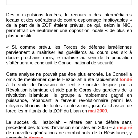
Des « expulsions forcées, le recours à des intermédiaires
locaux et des opérations de contre-espionnage impitoyables »
de la part de la ZOF étaient prévus, ce qui, selon le NIC,
permettrait de neutraliser une opposition locale « de plus en
plus » hostile.
« Si, comme prévu, les Forces de défense israéliennes
parviennent à maîtriser les guérilleros au cours des six à
douze prochains mois, le malaise au sein de la population
s’atténuera », concluait le Conseil national de sécurité.
Cette analyse ne pouvait pas être plus erronée. Le Conseil a
omis de mentionner que le Hezbollah a été rapidement
fondé
à la suite de l’invasion de l’entité sioniste. Inspiré par la
Révolution islamique et aidé par le Corps des gardiens de la
révolution islamique, le groupe a rapidement gagné en
puissance, répandant la ferveur révolutionnaire parmi les
citoyens libanais de toutes confessions, jusqu’à chasser de
force les militants de la ZOF du Liban en
mai 2000
.
Le succès du Hezbollah – réitéré par une défaite sans
précédent des forces d’invasion sionistes en 2006 – a
inspiré
de nouvelles générations de combattants de la Résistance, y
compris le
Hamas
.