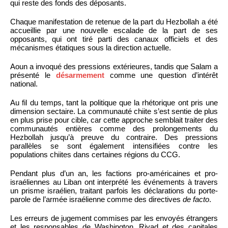
qui reste des fonds des déposants.
Chaque manifestation de retenue de la part du Hezbollah a été
accueillie par une nouvelle escalade de la part de ses
opposants, qui ont tiré parti des canaux officiels et des
mécanismes étatiques sous la direction actuelle.
Aoun a invoqué des pressions extérieures, tandis que Salam a
présenté le
désarmement
comme une question d’intérêt
national.
Au fil du temps, tant la politique que la rhétorique ont pris une
dimension sectaire. La communauté chiite s’est sentie de plus
en plus prise pour cible, car cette approche semblait traiter des
communautés entières comme des prolongements du
Hezbollah jusqu’à preuve du contraire. Des pressions
parallèles se sont également intensifiées contre les
populations chiites dans certaines régions du CCG.
Pendant plus d’un an, les factions pro-américaines et pro-
israéliennes au Liban ont interprété les événements à travers
un prisme israélien, traitant parfois les déclarations du porte-
parole de l’armée israélienne comme des directives
de facto
.
Les erreurs de jugement commises par les envoyés étrangers
et les responsables de Washington, Riyad et des capitales