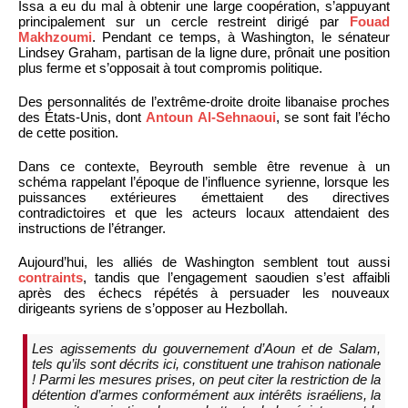
Issa a eu du mal à obtenir une large coopération, s’appuyant
principalement sur un cercle restreint dirigé par
Fouad
Makhzoumi
. Pendant ce temps, à Washington, le sénateur
Lindsey Graham, partisan de la ligne dure, prônait une position
plus ferme et s’opposait à tout compromis politique.
Des personnalités de l’extrême-droite droite libanaise proches
des États-Unis, dont
Antoun Al-Sehnaoui
, se sont fait l’écho
de cette position.
Dans ce contexte, Beyrouth semble être revenue à un
schéma rappelant l’époque de l’influence syrienne, lorsque les
puissances extérieures émettaient des directives
contradictoires et que les acteurs locaux attendaient des
instructions de l’étranger.
Aujourd’hui, les alliés de Washington semblent tout aussi
contraints
, tandis que l’engagement saoudien s’est affaibli
après des échecs répétés à persuader les nouveaux
dirigeants syriens de s’opposer au Hezbollah.
Les agissements du gouvernement d’Aoun et de Salam,
tels qu’ils sont décrits ici, constituent une trahison nationale
! Parmi les mesures prises, on peut citer la restriction de la
détention d’armes conformément aux intérêts israéliens, la