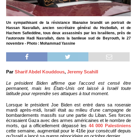
Un sympathisant de la résistance libanaise brandit un portrait de
Hassan Nasrallah, ancien secrétaire général du Hezbollah, et de
Hachem Safieddine, tous deux assassinés par les Israéliens, près de
l’autoroute Hadi Nasrallah, dans la banlieue sud de Beyrouth, le 27
novembre - Photo : Mohammad Yassine
Par
Sharif Abdel Kouddous
,
Jeremy Scahill
Le président Biden affirme que l’accord est censé être
permanent, mais les États-Unis ont laissé à Israël toute
latitude pour reprendre ses attaques à tout moment.
Lorsque le président Joe Biden est entré dans sa roseraie
mardi après-midi, Israël était au milieu d’une campagne de
bombardements massifs sur une partie du Liban. Ses forces
écrasaient Gaza avec des armes américaines et le nombre de
morts, qui a officiellement dépassé les
44 000 Palestiniens
cette semaine, augmentait pour le 416e jour consécutif depuis
qu’Israël a lancé sa guerre génocidaire en octobre dernier.