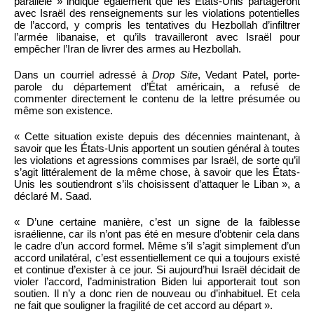
parallèle » indique également que les États-Unis partageront
avec Israël des renseignements sur les violations potentielles
de l’accord, y compris les tentatives du Hezbollah d’infiltrer
l’armée libanaise, et qu’ils travailleront avec Israël pour
empêcher l’Iran de livrer des armes au Hezbollah.
Dans un courriel adressé à
Drop Site
, Vedant Patel, porte-
parole du département d’État américain, a refusé de
commenter directement le contenu de la lettre présumée ou
même son existence.
« Cette situation existe depuis des décennies maintenant, à
savoir que les États-Unis apportent un soutien général à toutes
les violations et agressions commises par Israël, de sorte qu’il
s’agit littéralement de la même chose, à savoir que les États-
Unis les soutiendront s’ils choisissent d’attaquer le Liban », a
déclaré M. Saad.
« D’une certaine manière, c’est un signe de la faiblesse
israélienne, car ils n’ont pas été en mesure d’obtenir cela dans
le cadre d’un accord formel. Même s’il s’agit simplement d’un
accord unilatéral, c’est essentiellement ce qui a toujours existé
et continue d’exister à ce jour. Si aujourd’hui Israël décidait de
violer l’accord, l’administration Biden lui apporterait tout son
soutien. Il n’y a donc rien de nouveau ou d’inhabituel. Et cela
ne fait que souligner la fragilité de cet accord au départ ».