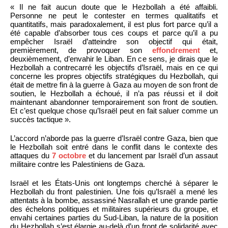
« Il ne fait aucun doute que le Hezbollah a été affaibli.
Personne ne peut le contester en termes qualitatifs et
quantitatifs, mais paradoxalement, il est plus fort parce qu’il a
été capable d’absorber tous ces coups et parce qu’il a pu
empêcher Israël d’atteindre son objectif qui était,
premièrement, de provoquer son
effondrement
et,
deuxièmement, d’envahir le Liban. En ce sens, je dirais que le
Hezbollah a contrecarré les objectifs d’Israël, mais en ce qui
concerne les propres objectifs stratégiques du Hezbollah, qui
était de mettre fin à la guerre à Gaza au moyen de son front de
soutien, le Hezbollah a échoué, il n’a pas réussi et il doit
maintenant abandonner temporairement son front de soutien.
Et c’est quelque chose qu’Israël peut en fait saluer comme un
succès tactique ».
L’accord n’aborde pas la guerre d’Israël contre Gaza, bien que
le Hezbollah soit entré dans le conflit dans le contexte des
attaques du
7 octobre
et du lancement par Israël d’un assaut
militaire contre les Palestiniens de Gaza.
Israël et les États-Unis ont longtemps cherché à séparer le
Hezbollah du front palestinien. Une fois qu’Israël a mené les
attentats à la bombe, assassiné Nasrallah et une grande partie
des échelons politiques et militaires supérieurs du groupe, et
envahi certaines parties du Sud-Liban, la nature de la position
du Hezbollah s’est élargie au-delà d’un front de solidarité avec