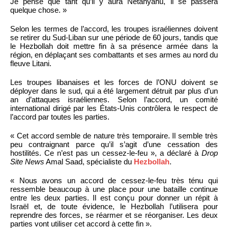
Je pense que tant qu’il y aura Netanyahu, il se passera
quelque chose. »
Selon les termes de l’accord, les troupes israéliennes doivent
se retirer du Sud-Liban sur une période de 60 jours, tandis que
le Hezbollah doit mettre fin à sa présence armée dans la
région, en déplaçant ses combattants et ses armes au nord du
fleuve Litani.
Les troupes libanaises et les forces de l’ONU doivent se
déployer dans le sud, qui a été largement détruit par plus d’un
an d’attaques israéliennes. Selon l’accord, un comité
international dirigé par les États-Unis contrôlera le respect de
l’accord par toutes les parties.
« Cet accord semble de nature très temporaire. Il semble très
peu contraignant parce qu’il s’agit d’une cessation des
hostilités. Ce n’est pas un cessez-le-feu », a déclaré à
Drop
Site News
Amal Saad, spécialiste du
Hezbollah
.
« Nous avons un accord de cessez-le-feu très ténu qui
ressemble beaucoup à une place pour une bataille continue
entre les deux parties. Il est conçu pour donner un répit à
Israël et, de toute évidence, le Hezbollah l’utilisera pour
reprendre des forces, se réarmer et se réorganiser. Les deux
parties vont utiliser cet accord à cette fin ».