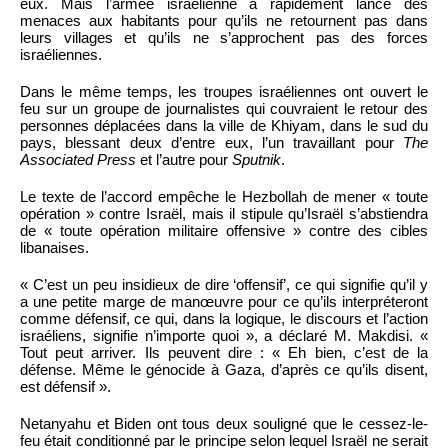
eux. Mais l’armée israélienne a rapidement lancé des
menaces aux habitants pour qu’ils ne retournent pas dans
leurs villages et qu’ils ne s’approchent pas des forces
israéliennes.
Dans le même temps, les troupes israéliennes ont ouvert le
feu sur un groupe de journalistes qui couvraient le retour des
personnes déplacées dans la ville de Khiyam, dans le sud du
pays, blessant deux d’entre eux, l’un travaillant pour
The
Associated Press
et l’autre pour
Sputnik
.
Le texte de l’accord empêche le Hezbollah de mener « toute
opération » contre Israël, mais il stipule qu’Israël s’abstiendra
de « toute opération militaire offensive » contre des cibles
libanaises.
« C’est un peu insidieux de dire ‘offensif’, ce qui signifie qu’il y
a une petite marge de manœuvre pour ce qu’ils interpréteront
comme défensif, ce qui, dans la logique, le discours et l’action
israéliens, signifie n’importe quoi », a déclaré M. Makdisi. «
Tout peut arriver. Ils peuvent dire : « Eh bien, c’est de la
défense. Même le génocide à Gaza, d’après ce qu’ils disent,
est défensif ».
Netanyahu et Biden ont tous deux souligné que le cessez-le-
feu était conditionné par le principe selon lequel Israël ne serait