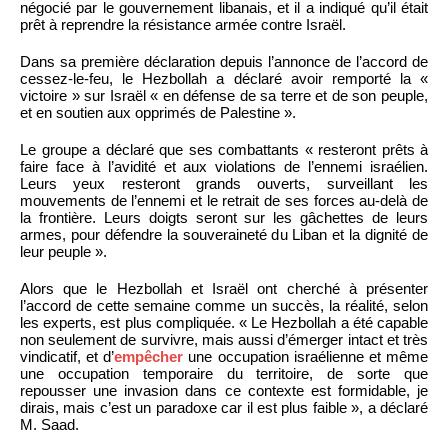
négocié par le gouvernement libanais, et il a indiqué qu’il était
prêt à reprendre la résistance armée contre Israël.
Dans sa première déclaration depuis l’annonce de l’accord de
cessez-le-feu, le Hezbollah a déclaré avoir remporté la «
victoire » sur Israël « en défense de sa terre et de son peuple,
et en soutien aux opprimés de Palestine ».
Le groupe a déclaré que ses combattants « resteront prêts à
faire face à l’avidité et aux violations de l’ennemi israélien.
Leurs yeux resteront grands ouverts, surveillant les
mouvements de l’ennemi et le retrait de ses forces au-delà de
la frontière. Leurs doigts seront sur les gâchettes de leurs
armes, pour défendre la souveraineté du Liban et la dignité de
leur peuple ».
Alors que le Hezbollah et Israël ont cherché à présenter
l’accord de cette semaine comme un succès, la réalité, selon
les experts, est plus compliquée. « Le Hezbollah a été capable
non seulement de survivre, mais aussi d’émerger intact et très
vindicatif, et d’
empêcher
une occupation israélienne et même
une occupation temporaire du territoire, de sorte que
repousser une invasion dans ce contexte est formidable, je
dirais, mais c’est un paradoxe car il est plus faible », a déclaré
M. Saad.