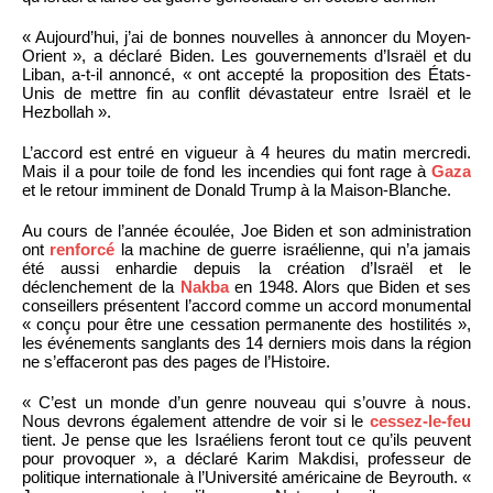
« Aujourd’hui, j’ai de bonnes nouvelles à annoncer du Moyen-
Orient », a déclaré Biden. Les gouvernements d’Israël et du
Liban, a-t-il annoncé, « ont accepté la proposition des États-
Unis de mettre fin au conflit dévastateur entre Israël et le
Hezbollah ».
L’accord est entré en vigueur à 4 heures du matin mercredi.
Mais il a pour toile de fond les incendies qui font rage à
Gaza
et le retour imminent de Donald Trump à la Maison-Blanche.
Au cours de l’année écoulée, Joe Biden et son administration
ont
renforcé
la machine de guerre israélienne, qui n’a jamais
été aussi enhardie depuis la création d’Israël et le
déclenchement de la
Nakba
en 1948. Alors que Biden et ses
conseillers présentent l’accord comme un accord monumental
« conçu pour être une cessation permanente des hostilités »,
les événements sanglants des 14 derniers mois dans la région
ne s’effaceront pas des pages de l’Histoire.
« C’est un monde d’un genre nouveau qui s’ouvre à nous.
Nous devrons également attendre de voir si le
cessez-le-feu
tient. Je pense que les Israéliens feront tout ce qu’ils peuvent
pour provoquer », a déclaré Karim Makdisi, professeur de
politique internationale à l’Université américaine de Beyrouth. «