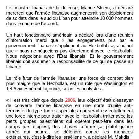
Le ministre libanais de la défense, Marine Sleem, a déclaré
mercredi que l’armée libanaise augmenterait son déploiement
de soldats dans le sud du Liban pour atteindre 10 000 hommes
dans le cadre de l’accord.
Un haut fonctionnaire américain a déclaré lors d’une réunion
d’information mardi que « les engagements pris par le
gouvernement libanais s’appliquent au Hezbollah », ajoutant
que « nous ne négocions pas directement avec le Hezbollah.
Nous négocions avec l’État libanais. Et le gouvernement
libanais doit assumer la responsabilité de ce qui se passe au
Liban ».
Le rôle futur de l’armée libanaise, une force de combat bien
plus maigre que le Hezbollah, est un rôle que Washington et
Tel-Aviv espèrent façonner, selon les analystes.
« Il est très clair que depuis
2006
, leur objectif était d’essayer
de convertir l’armée libanaise en une sorte d’unité anti-
terroriste de type forces spéciales qui serait essentiellement
une force interne pour traiter avec le Hezbollah, traiter avec les
petits groupes palestiniens qui opèrent peut-être dans les
camps [de réfugiés], des choses comme ça, plutôt qu’une
armée qui pourrait se défendre contre les menaces
extérieures, c’est-à-dire les Israéliens », a déclaré M. Makdisi.