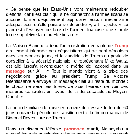
« Je pense que les États-Unis vont maintenant redoubler
d’efforts, car il est clair qu’ils ne donneront à l’armée libanaise
aucune forme d’équipement approprié, aucun mécanisme
adéquat pour qu’elle puisse se défendre », a-t-il ajouté. « Le
plan est d’essayer de faire de l’armée libanaise une simple
force supplétive face au Hezbollah. »
La Maison-Blanche a tenu l’administration entrante de
Trump
étroitement informée des négociations qui se sont déroulées
dans les derniers jours, et le candidat de Trump au poste de
conseiller à la sécurité nationale, le représentant Mike Waltz,
est allé jusqu’à revendiquer le mérite de l’accord dans un
message
sur
X
: « Tout le monde vient à la table des
négociations grâce au président Trump. Sa victoire
retentissante a envoyé un message clair au reste du monde :
le chaos ne sera pas toléré. Je suis heureux de voir des
mesures concrètes en faveur de la désescalade au Moyen-
Orient. »
La période initiale de mise en œuvre du cessez-le-feu de 60
jours couvre la période de transition entre la fin du mandat de
Biden et l’investiture de Trump.
Dans un discours télévisé
prononcé
mardi, Netanyahu a
exposé les trois principales raisons pour lesquelles il soutenait