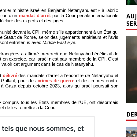
Premier ministre israélien Benjamin Netanyahu est « à l’abri »
AUJ
ssion d’un
mandat d’arrêt
par la Cour pénale internationale
t déclaré des experts et des juges.
SER
unité devant la CPI, même s’ils appartiennent à un État qui
 le Statut de Rome, selon des jugements antérieurs et l’avis
e sont entretenus avec
Middle East Eye
.
 étrangères a affirmé mercredi que Netanyahu bénéficiait de
 en exercice, car Israël n’est pas membre de la CPI. C’est
t valoir cet argument dans le cas de Netanyahu.
nt
délivré
des mandats d’arrêt à l’encontre de Netanyahu et
 Gallant, pour des
crimes de guerre
et des crimes contre
à Gaza depuis octobre 2023, alors qu’Israël poursuit son
y compris tous les États membres de l’UE, ont désormais
et de les remettre à la Cour.
DER