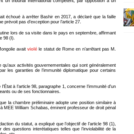
 un tribunal international compétent, par opposition à un
ait échoué à arrêter Bashir en 2017, a déclaré que la faille
e prévoit pas d’exception pour l’article 27.
utine lors de sa visite dans le pays en septembre, affirmant
e 98 (I).
Mongolie avait
violé
le statut de Rome en n’arrêtant pas M.
ère qu’aux activités gouvernementales qui sont généralement
par les garanties de l’immunité diplomatique pour certains
 l’État à l’article 98, paragraphe 1, concerne l’immunité d’un
geants ou de ses fonctionnaires.
ue la chambre préliminaire adopte une position similaire à
é à MEE William Schabas, éminent professeur de droit pénal
ction du statut, a expliqué que l’objectif de l’article 98 (1),
 des questions interétatiques telles que l’inviolabilité de la
es, etc.