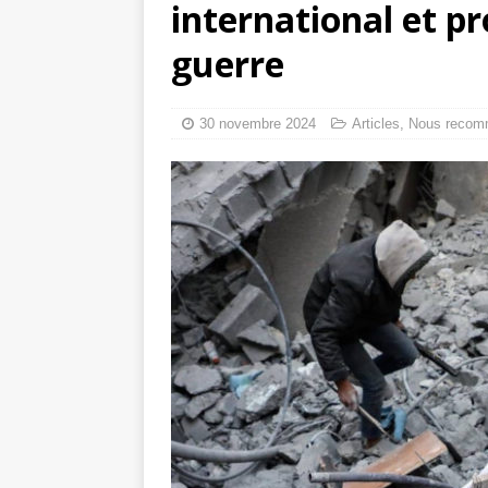
international et pr
tueries
[ 4 août 
guerre
Gaza : les Isra
crise sanitaire 
30 novembre 2024
Articles
,
Nous recom