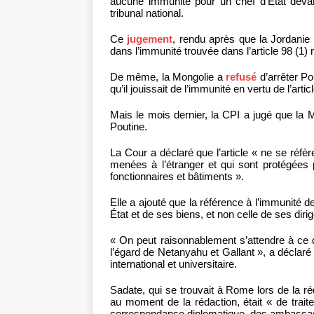
aucune immunité pour un chef d’État devant
tribunal national.
Ce
jugement
, rendu après que la Jordanie 
dans l’immunité trouvée dans l’article 98 (1) n
De même, la Mongolie a
refusé
d’arrêter Po
qu’il jouissait de l’immunité en vertu de l’articl
Mais le mois dernier, la CPI a jugé que la 
Poutine.
La Cour a déclaré que l’article « ne se réf
menées à l’étranger et qui sont protégées 
fonctionnaires et bâtiments ».
Elle a ajouté que la référence à l’immunité de
État et de ses biens, et non celle de ses diri
« On peut raisonnablement s’attendre à ce q
l’égard de Netanyahu et Gallant », a déclar
international et universitaire.
Sadate, qui se trouvait à Rome lors de la réda
au moment de la rédaction, était « de traiter
correspondance diplomatique, des ambassad