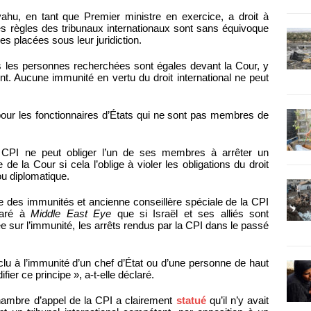
yahu, en tant que Premier ministre en exercice, a droit à
les règles des tribunaux internationaux sont sans équivoque
es placées sous leur juridiction.
es les personnes recherchées sont égales devant la Cour, y
t. Aucune immunité en vertu du droit international ne peut
n pour les fonctionnaires d’États qui ne sont pas membres de
la CPI ne peut obliger l’un de ses membres à arrêter un
 de la Cour si cela l’oblige à violer les obligations du droit
ou diplomatique.
te des immunités et ancienne conseillère spéciale de la CPI
claré à
Middle East Eye
que si Israël et ses alliés sont
 sur l’immunité, les arrêts rendus par la CPI dans le passé
clu à l’immunité d’un chef d’État ou d’une personne de haut
ifier ce principe », a-t-elle déclaré.
hambre d’appel de la CPI a clairement
statué
qu’il n’y avait