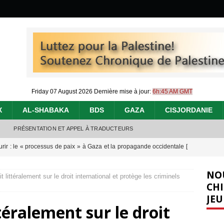
Friday 07 August 2026
Dernière mise à jour:
6h:45 AM GMT
X
AL-SHABAKA
BDS
GAZA
CISJORDANIE
PRÉSENTATION ET APPEL À TRADUCTEURS
urir : le « processus de paix » à Gaza et la propagande occidentale
[
NO
 littéralement sur le droit international et protège les criminels
nocide : l’histoire de Gaza au-delà des chiffres
[ 5 août 2026 ]
CHI
JEU
effacent les preuves du génocide à Gaza
[ 4 août 2026 ]
téralement sur le droit
 annonce un « accord de paix » à Gaza, les Israéliens multiplie les