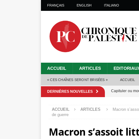
FRANÇAIS
ENGLISH
ITALIANO
ACCUEIL
ARTICLES
EDITORIAU
« CES CHAÎNES SERONT BRISÉES »
ACCUEIL
Capituler ou mo
DERNIÈRES NOUVELLES
6 août 2026 ]
ACCUEIL
ARTICLES
Macron s’assoit
Mille jours de gé
de guerre
Les Israéliens 
Macron s’assoit lit
Alors que Trump