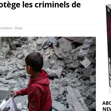
otège les criminels de
2026 ]
éliens bombardent des entrepôts de médicaments, aggravant ainsi la
déjà dramatique
[ 7 août 2026 ]
mandons
,
Slider
AB
NE