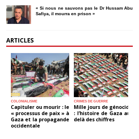
« Si nous ne sauvons pas le Dr Hussam Abu
Safiya, il mourra en prison »
ARTICLES
COLONIALISME
CRIMES DE GUERRE
C
Capituler ou mourir : le
Mille jours de génocide
« processus de paix » à
: l’histoire de Gaza au-
Gaza et la propagande
delà des chiffres
occidentale