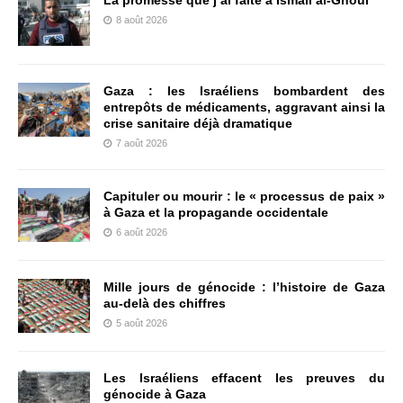
La promesse que j’ai faite à Ismail al-Ghoul
8 août 2026
Gaza : les Israéliens bombardent des
entrepôts de médicaments, aggravant ainsi la
crise sanitaire déjà dramatique
7 août 2026
Capituler ou mourir : le « processus de paix »
à Gaza et la propagande occidentale
6 août 2026
Mille jours de génocide : l’histoire de Gaza
au-delà des chiffres
5 août 2026
Les Israéliens effacent les preuves du
génocide à Gaza