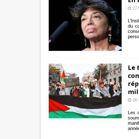
27 
L’Ins
du co
conse
perso
Le 
con
rép
mil
26 
Les 
soumi
manif
année