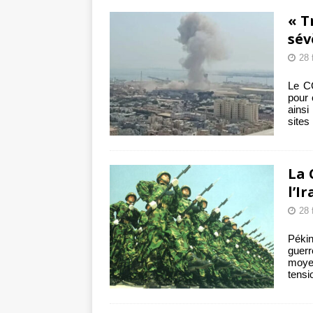
Les Israéliens 
« T
La promesse que 
sév
28 
Le C
pour 
ainsi
sites
La 
l’Ir
28 
Péki
guerr
moye
tensio