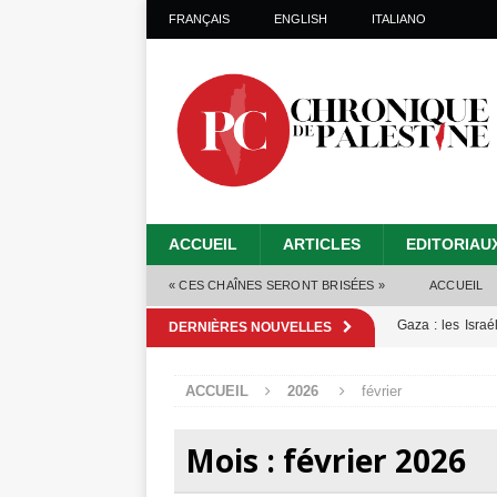
FRANÇAIS
ENGLISH
ITALIANO
ACCUEIL
ARTICLES
EDITORIAU
« CES CHAÎNES SERONT BRISÉES »
ACCUEIL
Gaza : les Isra
DERNIÈRES NOUVELLES
crise sanitaire 
ACCUEIL
2026
février
Capituler ou mo
6 août 2026 ]
Mois :
février 2026
Mille jours de gé