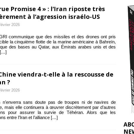
effacent les preuves du génocide à Gaza
[ 4 août 2026 ]
rue Promise 4 » : l’Iran riposte très
j’ai faite à Ismail al-Ghoul
èrement à l’agression israélo-US
[ 8 août 2026 ]
février 2026
GRI communique que des missiles et des drones ont pris
cible la cinquième flotte de la marine américaine à Bahreïn,
 que des bases au Qatar, aux Émirats arabes unis et des
[…]
Chine viendra-t-elle à la rescousse de
an ?
février 2026
n n’enverra sans doute pas de troupes ni de navires de
e, mais elle continuera à œuvrer discrètement par d’autres
ns pour assurer la survie de Téhéran. Alors que les
ns entre l’Iran et l’alliance
[…]
AB
NE