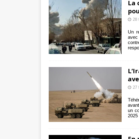
La 
pou
28 
Un r
avec 
contr
respo
L’I
ave
27 
Téhé
avant
un co
2025
En 