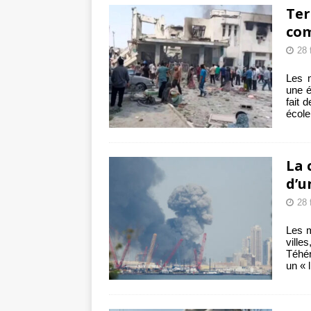
Ter
com
28 
Les m
une é
fait 
écol
La 
d’u
28 
Les m
vill
Téhér
un « 