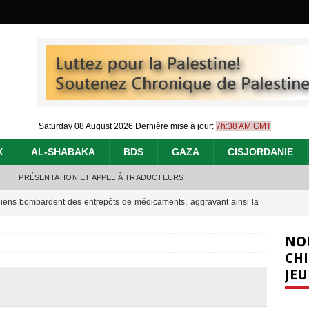
Saturday 08 August 2026
Dernière mise à jour:
7h:38 AM GMT
X
AL-SHABAKA
BDS
GAZA
CISJORDANIE
PRÉSENTATION ET APPEL À TRADUCTEURS
éliens bombardent des entrepôts de médicaments, aggravant ainsi la
déjà dramatique
[ 7 août 2026 ]
NO
urir : le « processus de paix » à Gaza et la propagande occidentale
[
CHI
JEU
nocide : l’histoire de Gaza au-delà des chiffres
[ 5 août 2026 ]