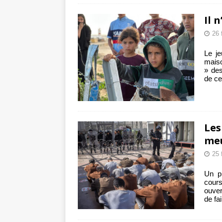
Il 
26 
Le je
maiso
» des
de ce
Les
meu
25 
Un pr
cours
ouver
de fa