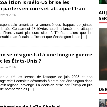
coalition israélo-US brise les
rparlers en cours et attaque l’Iran
AUJ
février 2026
SER
esponsable américain a annoncé des frappes conjointes
Israël. Ce samedi 28 février, Israël a lancé une attaque
e l’Iran, visant plusieurs sites à Téhéran, alors que les
nsables américains affirment que Washington lance
[…]
ran se résigne-t-il à une longue guerre
c les États-Unis ?
février 2026
ran a tiré les leçons de l’attaque de juin 2025 et son
age relatif consiste désormais à entraîner Washington dans
nflit régional prolongé. La décision prise par Trump en juin
DER
 de bombarder les
[…]
mémoire de Leïla Shahid