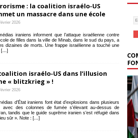
rorisme : la coalition israélo-US
met un massacre dans une école
février 2026
édias iraniens informent que l’attaque israélienne contre
cole de filles dans la ville de Minab, dans le sud du pays, a
des dizaines de morts. Une frappe israélienne a touché une
e
[…]
COM
FON
coalition israélo-US dans l’illusion
ne « blitzkrieg » !
février 2026
édias d’État iraniens font état d’explosions dans plusieurs
es, avec des colonnes de fumée s’élevant au-dessus de
an, tandis que le guide suprême iranien s’est réfugié dans
lieu sûr ». Note :
[…]