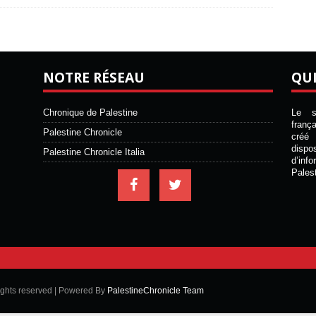
NOTRE RÉSEAU
QU
Chronique de Palestine
Le si
franç
Palestine Chronicle
créé 
disp
Palestine Chronicle Italia
d’inf
Pales
ights reserved | Powered By
PalestineChronicle Team