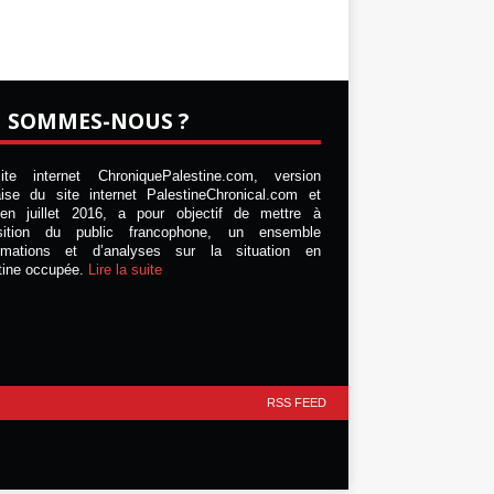
I SOMMES-NOUS ?
te internet ChroniquePalestine.com, version
aise du site internet PalestineChronical.com et
en juillet 2016, a pour objectif de mettre à
osition du public francophone, un ensemble
ormations et d’analyses sur la situation en
tine occupée.
Lire la suite
RSS FEED