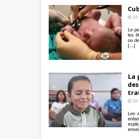
Cub
24 
Le pe
les ê
ou de 
[…]
La 
des
tra
24 
Les a
enfan
expl
ensei