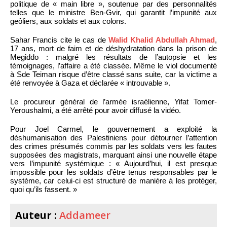
politique de « main libre », soutenue par des personnalités
telles que le ministre Ben-Gvir, qui garantit l’impunité aux
geôliers, aux soldats et aux colons.
Sahar Francis cite le cas de
Walid Khalid Abdullah Ahmad
,
17 ans, mort de faim et de déshydratation dans la prison de
Megiddo : malgré les résultats de l’autopsie et les
témoignages, l’affaire a été classée. Même le viol documenté
à Sde Teiman risque d’être classé sans suite, car la victime a
été renvoyée à Gaza et déclarée « introuvable ».
Le procureur général de l’armée israélienne, Yifat Tomer-
Yeroushalmi, a été arrêté pour avoir diffusé la vidéo.
Pour Joel Carmel, le gouvernement a exploité la
déshumanisation des Palestiniens pour détourner l’attention
des crimes présumés commis par les soldats vers les fautes
supposées des magistrats, marquant ainsi une nouvelle étape
vers l’impunité systémique : « Aujourd’hui, il est presque
impossible pour les soldats d’être tenus responsables par le
système, car celui-ci est structuré de manière à les protéger,
quoi qu’ils fassent. »
Auteur :
Addameer