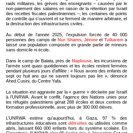
raids militaires, les grèves des enseignants – causées par le
non-paiement des salaires en raison de la rétention par Israël
des recettes fiscales palestiniennes –, les centaines de points
de contrôle qui s’ouvrent et se ferment de manière arbitraire, et
la destruction des infrastructures civiles.
Au début de l’année 2025, l’expulsion forcée de 40 000
personnes des camps de
Nur Shams
,
Jénine
et
Tulkarem
a
laissé une population composée en grande partie de mineurs
sans domicile ni école.
Dans le camp de Balata, près de
Naplouse
, les incursions de
l’armée sont quasi quotidiennes et les écoles restent fermées
pendant plusieurs jours d’affilée : « Nous avons des enfants de
sept ou huit ans qui ne savent toujours pas lire », dénonce
Ahed Cusini, du Centre Yafa.
La situation est aggravée par la « guerre » déclarée par Israël
à l’UNRWA. Avant le conflit, l’agence des Nations unies pour
les réfugiés palestiniens gérait 288 écoles et deux centres de
formation professionnelle, avec plus de 300 000 élèves.
L’UNRWA estime qu’aujourd’hui, à Gaza, 97 % des
infrastructures éducatives sont
détruites
ou utilisées comme
abris, laissant 660 000 enfants hors du système scolaire. En