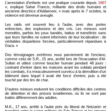
L’arrestation d’enfants est une pratique courante depuis
1967
», explique Sahar Francis, militante des droits humains et
ancienne directrice d’Addameer, « mais après le 7 octobre, la
violence est devenue aveugle.
Les raids ont souvent lieu à l’aube, avec des portes
enfoncées, des explosions et des cris. Les mineurs sont
menottés, parfois les yeux bandés, battus et transférés sans
que leurs familles ne soient informées de leur localisation : de
véritables disparitions forcées, particulièrement répandues à
Gaza. »
Des témoignages extrêmes nous parviennent de l’enclave,
comme celui de S.R., 15 ans, arrêté lors de l’évacuation d’Al-
Sultan et utilisé comme bouclier humain pendant 48 jours :
contraint d’entrer dans les maisons avant les soldats pendant
les combats, il a miraculeusement survécu à la démolition d’un
bâtiment dans lequel il avait été forcé d’entrer, puis a été
touché par des tirs de char.
D’autres mineurs endurent les conditions difficiles des centres
de détention et des prisons israéliennes, où ils ne sont pas
traités différemment des adultes.
M.K., 17 ans, arrêté à l’aube près du littoral de Netzarim et
transféré entre le camp militaire de Sde Teiman et les prisons