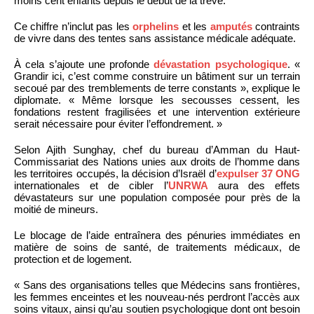
moins cent enfants depuis le début de la trêve.
Ce chiffre n’inclut pas les
orphelins
et les
amputés
contraints
de vivre dans des tentes sans assistance médicale adéquate.
À cela s’ajoute une profonde
dévastation psychologique
. «
Grandir ici, c’est comme construire un bâtiment sur un terrain
secoué par des tremblements de terre constants », explique le
diplomate. « Même lorsque les secousses cessent, les
fondations restent fragilisées et une intervention extérieure
serait nécessaire pour éviter l’effondrement. »
Selon Ajith Sunghay, chef du bureau d’Amman du Haut-
Commissariat des Nations unies aux droits de l’homme dans
les territoires occupés, la décision d’Israël d’
expulser 37 ONG
internationales et de cibler l’
UNRWA
aura des effets
dévastateurs sur une population composée pour près de la
moitié de mineurs.
Le blocage de l’aide entraînera des pénuries immédiates en
matière de soins de santé, de traitements médicaux, de
protection et de logement.
« Sans des organisations telles que Médecins sans frontières,
les femmes enceintes et les nouveau-nés perdront l’accès aux
soins vitaux, ainsi qu’au soutien psychologique dont ont besoin