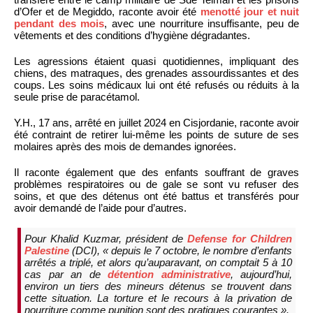
d’Ofer et de Megiddo, raconte avoir été
menotté jour et nuit
pendant des mois
, avec une nourriture insuffisante, peu de
vêtements et des conditions d’hygiène dégradantes.
Les agressions étaient quasi quotidiennes, impliquant des
chiens, des matraques, des grenades assourdissantes et des
coups. Les soins médicaux lui ont été refusés ou réduits à la
seule prise de paracétamol.
Y.H., 17 ans, arrêté en juillet 2024 en Cisjordanie, raconte avoir
été contraint de retirer lui-même les points de suture de ses
molaires après des mois de demandes ignorées.
Il raconte également que des enfants souffrant de graves
problèmes respiratoires ou de gale se sont vu refuser des
soins, et que des détenus ont été battus et transférés pour
avoir demandé de l’aide pour d’autres.
Pour Khalid Kuzmar, président de
Defense for Children
Palestine
(DCI), « depuis le 7 octobre, le nombre d’enfants
arrêtés a triplé, et alors qu’auparavant, on comptait 5 à 10
cas par an de
détention administrative
, aujourd’hui,
environ un tiers des mineurs détenus se trouvent dans
cette situation. La torture et le recours à la privation de
nourriture comme punition sont des pratiques courantes ».