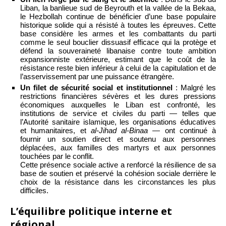
Liban, la banlieue sud de Beyrouth et la vallée de la Bekaa,
le Hezbollah continue de bénéficier d’une base populaire
historique solide qui a résisté à toutes les épreuves. Cette
base considère les armes et les combattants du parti
comme le seul bouclier dissuasif efficace qui la protège et
défend la souveraineté libanaise contre toute ambition
expansionniste extérieure, estimant que le coût de la
résistance reste bien inférieur à celui de la capitulation et de
l’asservissement par une puissance étrangère.
Un filet de sécurité social et institutionnel
: Malgré les
restrictions financières sévères et les dures pressions
économiques auxquelles le Liban est confronté, les
institutions de service et civiles du parti — telles que
l’Autorité sanitaire islamique, les organisations éducatives
et humanitaires, et
al-Jihad al-Binaa
— ont continué à
fournir un soutien direct et soutenu aux personnes
déplacées, aux familles des martyrs et aux personnes
touchées par le conflit.
Cette présence sociale active a renforcé la résilience de sa
base de soutien et préservé la cohésion sociale derrière le
choix de la résistance dans les circonstances les plus
difficiles.
L’équilibre politique interne et
régional