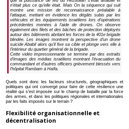
que la puissance de feu du Hezbollah s’était affaiblie et
n’était plus ce qu’elle était. Mais On la séquence qui suit
montre une mission de reconnaissance préalable à
l’attaque, mettant en évidence les dégâts subis par les
véhicules et les équipements israéliens lors d’opérations
précédentes menées à l’aide de drones. On observe
également des filets et des bâches de protection déployés
autour des bâtiments abritant les forces de la 401e brigade
blindée. Les images montrent la perspective d’un drone
suicide Ababil alors qu’il fixe sa cible et plonge vers elle à
l’intérieur du quartier général de la brigade.
Cette vidéo impressionnante se termine par des extraits
d’images des médias israéliens montrant l’évacuation du
commandant et d’autres officiers grièvement blessés vers
l’hôpital Rambam à Haïfa.
Quels sont donc les facteurs structurels, géographiques et
politiques qui ont convergé pour faire de cette résilience une
réalité qui s’est imposée sur le champ de bataille par la force
des armes, et dans les politiques régionales et internationales
par les faits imposés sur le terrain ?
Flexibilité organisationnelle et
décentralisation