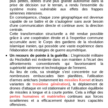
plus petites, dotées d’une plus grande autonomie dans la
prise de décision sur le terrain, a rendu l’ensemble du
système moins vulnérable aux effets des frappes
aériennes intensives.
En conséquence, chaque zone géographique est devenue
capable de se battre et de s’autogérer sans avoir besoin
d’une communication directe et continue avec la direction
centrale.
Cette transformation structurelle a été rendue possible
grâce à une coopération étroite et à l’expertise commune
accumulée avec le Corps des gardiens de la révolution
islamique iranien, qui possède une vaste expérience dans
l’élaboration de stratégies de guerre asymétrique.
Un recours de pointe à la guérilla
: L’ingéniosité militaire
du Hezbollah est évidente dans son maintien à l’écart des
affrontements conventionnels qui favoriseraient la
supériorité aérienne et technologique de l’ennemi.
Au lieu de cela, sa stratégie s’est concentrée sur de
nombreuses embuscades bien planifiées, l’utilisation
d’armes antichars (notamment les
missiles Kornet
et leurs
variantes de
troisième génération
), le déploiement de
drones d’attaque en vol stationnaire et l’utilisation équilibrée
de missiles à longue et à courte portée. Cela a infligé des
pertes humaines et matérielles
continues aux forces
israéliennes et a efficacement épuisé leurs capacités
offensives.