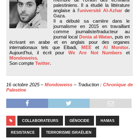
palestiniens. Il a étudié la littérature
anglaise à l'
université Al-Azhar
de
Gaza.
Il a débuté sa carrière dans le
journalisme en 2015 en travaillant
comme journaliste/traducteur au
journal local
Donia al-Watan
, puis en
écrivant en arabe et en anglais pour des organes
internationaux tels que Elbadi,
MEE
et
Al Monitor
.
Aujourd'hui, il écrit pour
We Are Not Numbers
et
Mondoweiss
.
Son compte
Twitter
.
16 octobre 2025 –
Mondoweiss
– Traduction :
Chronique de
Palestine
COLLABORATEURS
GÉNOCIDE
HAMAS
RESISTANCE
TERRORISME ISRAÉLIEN