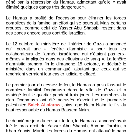
gêné par la répression du Hamas, admettant qu’elle « avait
éliminé quelques gangs très dangereux ».
Le Hamas a profité de l’occasion pour éliminer les forces
complices de la famine, un effort qui se poursuit. Mais certains
groupes, comme celui de Yasser Abu Shabab, restent dans
des zones encore sous contrôle israélien.
Le 12 octobre, le ministère de l’Intérieur de Gaza a annoncé
qu’il ouvrait une « fenêtre d’amnistie » pour tous les
collaborateurs de l’armée israélienne qui n’étaient pas eux-
mêmes « impliqués dans des effusions de sang ». La fenêtre
d’amnistie prendra fin le dimanche 19 octobre, a déclaré le
ministère dans un communiqué, ajoutant que ceux qui se
rendraient verraient leur casier judiciaire effacé.
Le premier jour du cessez-le-feu, le Hamas a pris d’assaut le
complexe familial Doghmush dans la ville de Gaza et a
assiégé tout le quartier pendant trois jours. Les membres du
clan Doghmush ont été accusés d’avoir tué le journaliste
palestinien
Saleh Aljafarawi
, ainsi que Naim Naim, le fils du
haut responsable du Hamas Bassem Naim.
Le deuxième jour du cessez-le-feu, le Hamas a annoncé avoir
tué le bras droit de Yasser Abu Shabab, Ahmad Tarabin, à
Khan Younis. Mardi, les forces du Hamas ont attaqué le gang