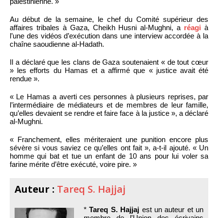
palestinienne. »
Au début de la semaine, le chef du Comité supérieur des
affaires tribales à Gaza, Cheikh Husni al-Mughni, a
réagi
à
l’une des vidéos d’exécution dans une interview accordée à la
chaîne saoudienne al-Hadath.
Il a déclaré que les clans de Gaza soutenaient « de tout cœur
» les efforts du Hamas et a affirmé que « justice avait été
rendue ».
« Le Hamas a averti ces personnes à plusieurs reprises, par
l’intermédiaire de médiateurs et de membres de leur famille,
qu’elles devaient se rendre et faire face à la justice », a déclaré
al-Mughni.
« Franchement, elles mériteraient une punition encore plus
sévère si vous saviez ce qu’elles ont fait », a-t-il ajouté. « Un
homme qui bat et tue un enfant de 10 ans pour lui voler sa
farine mérite d’être exécuté, voire pire. »
Auteur :
Tareq S. Hajjaj
*
Tareq S. Hajjaj
est un auteur et un
membre de l'Union des écrivains