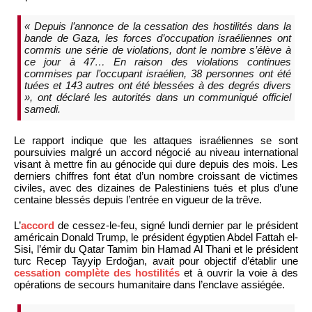
« Depuis l’annonce de la cessation des hostilités dans la
bande de Gaza, les forces d’occupation israéliennes ont
commis une série de violations, dont le nombre s’élève à
ce jour à 47… En raison des violations continues
commises par l’occupant israélien, 38 personnes ont été
tuées et 143 autres ont été blessées à des degrés divers
», ont déclaré les autorités dans un communiqué officiel
samedi.
Le rapport indique que les attaques israéliennes se sont
poursuivies malgré un accord négocié au niveau international
visant à mettre fin au génocide qui dure depuis des mois. Les
derniers chiffres font état d’un nombre croissant de victimes
civiles, avec des dizaines de Palestiniens tués et plus d’une
centaine blessés depuis l’entrée en vigueur de la trêve.
L’
accord
de cessez-le-feu, signé lundi dernier par le président
américain Donald Trump, le président égyptien Abdel Fattah el-
Sisi, l’émir du Qatar Tamim bin Hamad Al Thani et le président
turc Recep Tayyip Erdoğan, avait pour objectif d’établir une
cessation complète des hostilités
et à ouvrir la voie à des
opérations de secours humanitaire dans l’enclave assiégée.