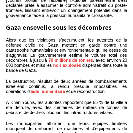
[Voulant profiter de l’aubaine] l’Autorité palestinienne s’est
déclarée prête à assumer le contrôle administratif du poste-
frontière, laissant entrevoir un changement potentiel dans la
gouvernance face à la pression humanitaire croissante.
Gaza ensevelie sous les décombres
Alors que les violations s’accumulent, les autorités de la
défense civile de Gaza mettent en garde contre une
catastrophe humanitaire et environnementale qui ne cesse de
s’aggraver. Le gouvernement estime le volume total des
décombres à jusqu’à
70 millions de tonnes
, avec environ 20
000 bombes et missiles
non explosés
dispersés dans toute la
bande de Gaza.
La destruction, résultat de deux années de bombardements
israéliens continus, a rendu presque impossibles les
opérations d’
aide humanitaire
et de reconstruction.
À Khan Younis, les autorités rapportent que 85 % de la ville a
été détruite, avec des centaines de milliers de tonnes de
débris et de déchets bloquant les infrastructures vitales.
Les municipalités affirment que leurs équipes limitées
manquent de carburant, de machines et d’équipements de