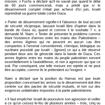
mission. » Fuchs a déclaré qu’il ne savait pas quand le délai
de 60 jours commencerait, mais a prédit que si le
désarmement complet n’était pas achevé d’ici juin, Israël
reprendrait sa guerre totale contre Gaza.
« Parler de désarmement signifie-t-il l’absence de tout accord
de sécurité réciproque, laissant Israël libre d’opérer dans la
bande de Gaza où, quand et comme il le souhaite ? », a
demandé M. Naim. « Tenter de présenter le problème comme
étant l’existence d’armes entre les mains des Palestiniens –
des armes légères qui ne peuvent en aucun cas être
comparées à l’arsenal conventionnel, chimique, biologique ou
nucléaire possédé par Israël – [ignore] ce qui a été observé
pendant deux ans de génocide dans la bande de Gaza. Ces
armes légères entre les mains du peuple palestinien servent
essentiellement à l’autodéfense, et non à agresser qui que ce
soit. Par conséquent, une telle mesure est rejetée et ne peut
être acceptée, comme ils le prétendent ou l’exigent. »
Naim a déclaré que la position du Hamas est que toute
proposition concernant les armes ou le désarmement doit être
centrée sur des pactes de sécurité mutuels, et non sur des
exigences unilatérales imposées à la partie palestinienne.
« Il faut empêcher Israël de poursuivre son agression et veiller
à ce qu’un cessez-le-feu de plusieurs années – trois, cinq ou