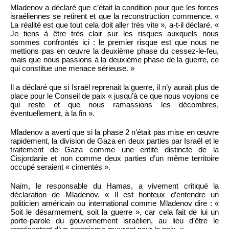
Mladenov a déclaré que c’était la condition pour que les forces
israéliennes se retirent et que la reconstruction commence. «
La réalité est que tout cela doit aller très vite », a-t-il déclaré. «
Je tiens à être très clair sur les risques auxquels nous
sommes confrontés ici : le premier risque est que nous ne
mettions pas en œuvre la deuxième phase du cessez-le-feu,
mais que nous passions à la deuxième phase de la guerre, ce
qui constitue une menace sérieuse. »
Il a déclaré que si Israël reprenait la guerre, il n’y aurait plus de
place pour le Conseil de paix « jusqu’à ce que nous voyions ce
qui reste et que nous ramassions les décombres,
éventuellement, à la fin ».
Mladenov a averti que si la phase 2 n’était pas mise en œuvre
rapidement, la division de Gaza en deux parties par Israël et le
traitement de Gaza comme une entité distincte de la
Cisjordanie et non comme deux parties d’un même territoire
occupé seraient « cimentés ».
Naim, le responsable du Hamas, a vivement critiqué la
déclaration de Mladenov. « Il est honteux d’entendre un
politicien américain ou international comme Mladenov dire : «
Soit le désarmement, soit la guerre », car cela fait de lui un
porte-parole du gouvernement israélien, au lieu d’être le