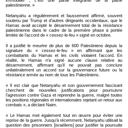
immobilier ; c’est une partie intégrante de la patrie
palestinienne. »
Netanyahu a régulièrement et faussement affirmé, souvent
soutenu par Trump et d’autres dirigeants occidentaux, que le
Hamas avait accepté le désarmement total de la résistance
palestinienne dans le cadre de la première phase à portée
limitée de l’accord de « cessez-le-feu » signé en octobre.
Il a justifié le meurtre de plus de 600 Palestiniens depuis la
signature du « cessez-le-feu » en affirmant que les
combattants du Hamas et les civils violaient l’accord. En
réalité, le Hamas n’a signé aucune clause relative au
désarmement, affirmant qu’il ne pouvait pas conclure
unilatéralement un accord sur la gouvernance future ou la
résistance armée au nom de tous les Palestiniens.
« Il est clair que Netanyahu et son gouvernement fascisant
cherchent de nouvelles justifications pour poursuivre
l’agression contre Gaza et reprendre la guerre, malgré toutes
les positions régionales et internationales rejetant un retour aux
combats », a déclaré Naim.
« Le Hamas met également tout en œuvre pour éviter une
reprise de la guerre. Jusqu’à récemment, Netanyahu utilisait la
question des prisonniers [israéliens] pour justifier la poursuite