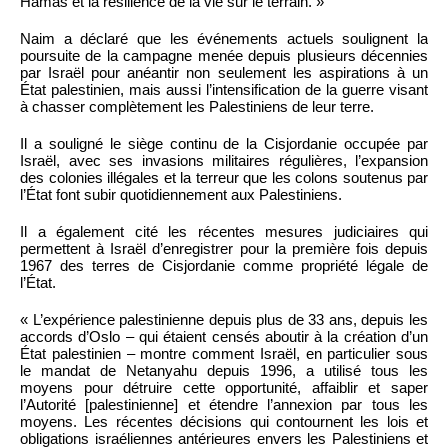
Hamas et la résilience de la vie sur le terrain. »
Naim a déclaré que les événements actuels soulignent la
poursuite de la campagne menée depuis plusieurs décennies
par Israël pour anéantir non seulement les aspirations à un
État palestinien, mais aussi l’intensification de la guerre visant
à chasser complètement les Palestiniens de leur terre.
Il a souligné le siège continu de la Cisjordanie occupée par
Israël, avec ses invasions militaires régulières, l’expansion
des colonies illégales et la terreur que les colons soutenus par
l’État font subir quotidiennement aux Palestiniens.
Il a également cité les récentes mesures judiciaires qui
permettent à Israël d’enregistrer pour la première fois depuis
1967 des terres de Cisjordanie comme propriété légale de
l’État.
« L’expérience palestinienne depuis plus de 33 ans, depuis les
accords d’Oslo – qui étaient censés aboutir à la création d’un
État palestinien – montre comment Israël, en particulier sous
le mandat de Netanyahu depuis 1996, a utilisé tous les
moyens pour détruire cette opportunité, affaiblir et saper
l’Autorité [palestinienne] et étendre l’annexion par tous les
moyens. Les récentes décisions qui contournent les lois et
obligations israéliennes antérieures envers les Palestiniens et