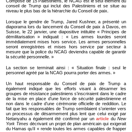
Composé de 15 Palestiniens, le NCAG est le seul élément du
conseil de Trump qui inclut des Palestiniens et se situe au
niveau le plus bas de la hiérarchie du Conseil de paix.
Lorsque le gendre de Trump, Jared Kushner, a présenté un
diaporama lors du lancement du Conseil de paix à Davos, en
Suisse, le 22 janvier, une diapositive intitulée « Principes de
démilitarisation » indiquait : « Les armes lourdes seront
immédiatement mises hors service. Les armes personnelles
seront enregistrées et mises hors service par secteur à
mesure que la police du NCAG deviendra capable de garantir
la sécurité personnelle. »
La section se terminait ainsi : « Situation finale : seul le
personnel agréé par la NCAG pourra porter des armes. »
Un haut responsable du Conseil de paix de Trump a
également indiqué que les efforts visant à désarmer les
groupes de résistance palestiniens s’inscriraient dans le cadre
de la mise en place d’une force de sécurité palestinienne et
non dans le cadre d’une cérémonie officielle de reddition. Le
fait que les responsables de Trump semblaient s’orienter vers
un processus de désarmement plus lent que celui exigé par
Netanyahu a également été confirmé par un
article
du
New
York Times
décrivant un projet de plan américain qui exigerait
du Hamas qu’il « rende toutes les armes capables de frapper