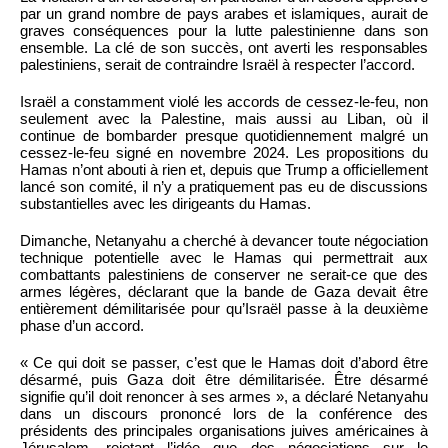
par un grand nombre de pays arabes et islamiques, aurait de
graves conséquences pour la lutte palestinienne dans son
ensemble. La clé de son succès, ont averti les responsables
palestiniens, serait de contraindre Israël à respecter l’accord.
Israël a constamment violé les accords de cessez-le-feu, non
seulement avec la Palestine, mais aussi au Liban, où il
continue de bombarder presque quotidiennement malgré un
cessez-le-feu signé en novembre 2024. Les propositions du
Hamas n’ont abouti à rien et, depuis que Trump a officiellement
lancé son comité, il n’y a pratiquement pas eu de discussions
substantielles avec les dirigeants du Hamas.
Dimanche, Netanyahu a cherché à devancer toute négociation
technique potentielle avec le Hamas qui permettrait aux
combattants palestiniens de conserver ne serait-ce que des
armes légères, déclarant que la bande de Gaza devait être
entièrement démilitarisée pour qu’Israël passe à la deuxième
phase d’un accord.
« Ce qui doit se passer, c’est que le Hamas doit d’abord être
désarmé, puis Gaza doit être démilitarisée. Être désarmé
signifie qu’il doit renoncer à ses armes », a déclaré Netanyahu
dans un discours prononcé lors de la conférence des
présidents des principales organisations juives américaines à
Jérusalem, rejetant l’idée que des négociations sur le