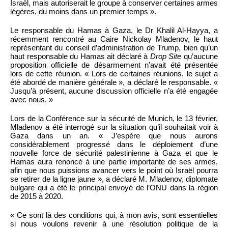
Israël, mais autoriserait le groupe à conserver certaines armes
légères, du moins dans un premier temps ».
Le responsable du Hamas à Gaza, le Dr Khalil Al-Hayya, a
récemment rencontré au Caire Nickolay Mladenov, le haut
représentant du conseil d’administration de Trump, bien qu’un
haut responsable du Hamas ait déclaré à
Drop Site
qu’aucune
proposition officielle de désarmement n’avait été présentée
lors de cette réunion. « Lors de certaines réunions, le sujet a
été abordé de manière générale », a déclaré le responsable. «
Jusqu’à présent, aucune discussion officielle n’a été engagée
avec nous. »
Lors de la Conférence sur la sécurité de Munich, le 13 février,
Mladenov a été interrogé sur la situation qu’il souhaitait voir à
Gaza dans un an. « J’espère que nous aurons
considérablement progressé dans le déploiement d’une
nouvelle force de sécurité palestinienne à Gaza et que le
Hamas aura renoncé à une partie importante de ses armes,
afin que nous puissions avancer vers le point où Israël pourra
se retirer de la ligne jaune », a déclaré M. Mladenov, diplomate
bulgare qui a été le principal envoyé de l’ONU dans la région
de 2015 à 2020.
« Ce sont là des conditions qui, à mon avis, sont essentielles
si nous voulons revenir à une résolution politique de la