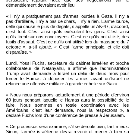
démantèlement devraient avoir lieu.
« Il n’y a pratiquement pas d’armes lourdes à Gaza. Il n’y a
pas d’artillerie, il n’y a pas de chars, il n’y a rien. L’arme lourde,
celle qui cause le plus de dégâts, s’appelle un AK-47, d’accord,
c’est tout. C’est ainsi qu’ils exécutent les gens. C’est ainsi
qu’ils tirent sur nos concitoyens. C’est ce qu’ils ont utilisé, des
fusils d’assaut. C’est ce qu’ils ont utilisé lors du massacre du 7
octobre », a-t-il ajouté. « C’est l’arme principale, et elle doit
disparaître. »
Lundi, Yossi Fuchs, secrétaire du cabinet israélien et proche
collaborateur de Netanyahu, a affirmé que l’administration
Trump avait demandé à Israël un délai de deux mois pour
forcer le Hamas à déposer les armes avant qu’Israël ne
relance une offensive militaire à grande échelle sur Gaza.
« Nous nous préparons actuellement à une période d’environ
60 jours pendant laquelle le Hamas aura la possibilité de le
faire. Nous sommes en totale coordination avec les
Américains, c’est leur demande, nous la respectons », a
déclaré Fuchs lors d’une conférence de presse à Jérusalem.
« Ce processus sera examiné, s’il se déroule bien, tant mieux.
Sinon, l’armée israélienne devra revenir et mener à bien sa