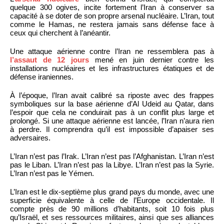
quelque 300 ogives, incite fortement l’Iran à conserver sa
capacité à se doter de son propre arsenal nucléaire. L’Iran, tout
comme le Hamas, ne restera jamais sans défense face à
ceux qui cherchent à l’anéantir.
Une attaque aérienne contre l’Iran ne ressemblera pas à
l’assaut de 12 jours
mené en juin dernier contre les
installations nucléaires et les infrastructures étatiques et de
défense iraniennes.
À l’époque, l’Iran avait calibré sa riposte avec des frappes
symboliques sur la base aérienne d’Al Udeid au Qatar, dans
l’espoir que cela ne conduirait pas à un conflit plus large et
prolongé. Si une attaque aérienne est lancée, l’Iran n’aura rien
à perdre. Il comprendra qu’il est impossible d’apaiser ses
adversaires.
L’Iran n’est pas l’Irak. L’Iran n’est pas l’Afghanistan. L’Iran n’est
pas le Liban. L’Iran n’est pas la Libye. L’Iran n’est pas la Syrie.
L’Iran n’est pas le Yémen.
L’Iran est le dix-septième plus grand pays du monde, avec une
superficie équivalente à celle de l’Europe occidentale. Il
compte près de 90 millions d’habitants, soit 10 fois plus
qu’Israël, et ses ressources militaires, ainsi que ses alliances