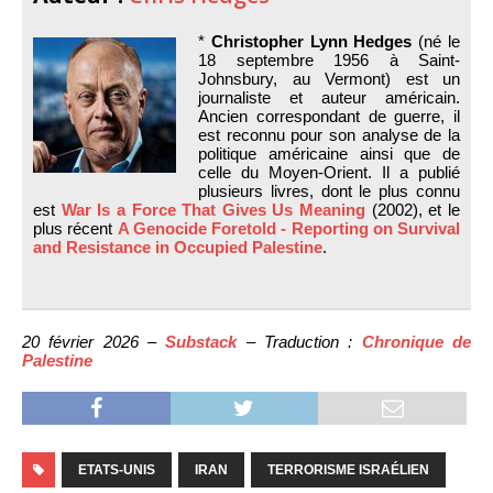
*
Christopher Lynn Hedges
(né le
18 septembre 1956 à Saint-
Johnsbury, au Vermont) est un
journaliste et auteur américain.
Ancien correspondant de guerre, il
est reconnu pour son analyse de la
politique américaine ainsi que de
celle du Moyen-Orient. Il a publié
plusieurs livres, dont le plus connu
est
War Is a Force That Gives Us Meaning
(2002), et le
plus récent
A Genocide Foretold - Reporting on Survival
and Resistance in Occupied Palestine
.
20 février 2026 –
Substack
– Traduction :
Chronique de
Palestine
ETATS-UNIS
IRAN
TERRORISME ISRAÉLIEN