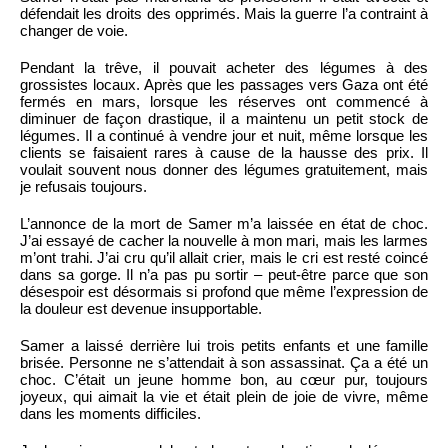
défendait les droits des opprimés. Mais la guerre l’a contraint à
changer de voie.
Pendant la trêve, il pouvait acheter des légumes à des
grossistes locaux. Après que les passages vers Gaza ont été
fermés en mars, lorsque les réserves ont commencé à
diminuer de façon drastique, il a maintenu un petit stock de
légumes. Il a continué à vendre jour et nuit, même lorsque les
clients se faisaient rares à cause de la hausse des prix. Il
voulait souvent nous donner des légumes gratuitement, mais
je refusais toujours.
L’annonce de la mort de Samer m’a laissée en état de choc.
J’ai essayé de cacher la nouvelle à mon mari, mais les larmes
m’ont trahi. J’ai cru qu’il allait crier, mais le cri est resté coincé
dans sa gorge. Il n’a pas pu sortir – peut-être parce que son
désespoir est désormais si profond que même l’expression de
la douleur est devenue insupportable.
Samer a laissé derrière lui trois petits enfants et une famille
brisée. Personne ne s’attendait à son assassinat. Ça a été un
choc. C’était un jeune homme bon, au cœur pur, toujours
joyeux, qui aimait la vie et était plein de joie de vivre, même
dans les moments difficiles.