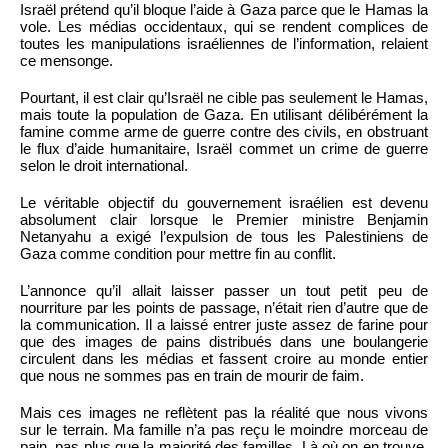
Israël prétend qu’il bloque l’aide à Gaza parce que le Hamas la
vole. Les médias occidentaux, qui se rendent complices de
toutes les manipulations israéliennes de l’information, relaient
ce mensonge.
Pourtant, il est clair qu’Israël ne cible pas seulement le Hamas,
mais toute la population de Gaza. En utilisant délibérément la
famine comme arme de guerre contre des civils, en obstruant
le flux d’aide humanitaire, Israël commet un crime de guerre
selon le droit international.
Le véritable objectif du gouvernement israélien est devenu
absolument clair lorsque le Premier ministre Benjamin
Netanyahu a exigé l’expulsion de tous les Palestiniens de
Gaza comme condition pour mettre fin au conflit.
L’annonce qu’il allait laisser passer un tout petit peu de
nourriture par les points de passage, n’était rien d’autre que de
la communication. Il a laissé entrer juste assez de farine pour
que des images de pains distribués dans une boulangerie
circulent dans les médias et fassent croire au monde entier
que nous ne sommes pas en train de mourir de faim.
Mais ces images ne reflètent pas la réalité que nous vivons
sur le terrain. Ma famille n’a pas reçu le moindre morceau de
pain, pas plus que la majorité des familles. Là où on en trouve,