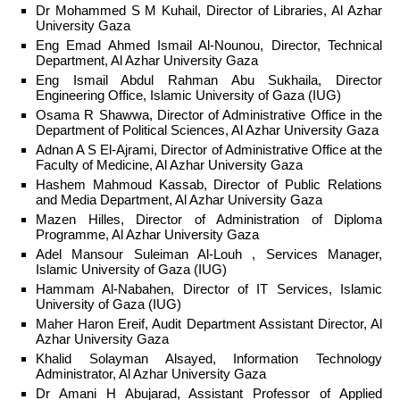
Dr Mohammed S M Kuhail, Director of Libraries, Al Azhar
University Gaza
Eng Emad Ahmed Ismail Al-Nounou, Director, Technical
Department, Al Azhar University Gaza
Eng Ismail Abdul Rahman Abu Sukhaila, Director
Engineering Office, Islamic University of Gaza (IUG)
Osama R Shawwa, Director of Administrative Office in the
Department of Political Sciences, Al Azhar University Gaza
Adnan A S El-Ajrami, Director of Administrative Office at the
Faculty of Medicine, Al Azhar University Gaza
Hashem Mahmoud Kassab, Director of Public Relations
and Media Department, Al Azhar University Gaza
Mazen Hilles, Director of Administration of Diploma
Programme, Al Azhar University Gaza
Adel Mansour Suleiman Al-Louh , Services Manager,
Islamic University of Gaza (IUG)
Hammam Al-Nabahen, Director of IT Services, Islamic
University of Gaza (IUG)
Maher Haron Ereif, Audit Department Assistant Director, Al
Azhar University Gaza
Khalid Solayman Alsayed, Information Technology
Administrator, Al Azhar University Gaza
Dr Amani H Abujarad, Assistant Professor of Applied