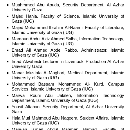
Muahmmed Abu Aouda, Security Department, Al Azhar
University Gaza
Majed Hania, Faculty of Science, Islamic University of
Gaza (IUG)
Majed Mohammed Ibrahim Al-Naami, Faculty of Literature,
Islamic University of Gaza (IUG)
Mamoun Abdul Aziz Ahmed Salha, Information Technology,
Islamic University of Gaza (IUG)
Emad Ali Ahmed Abdel Rabbo, Administrator, Islamic
University of Gaza (IUG)
Imad Alwaheidi Lecturer in Livestock Production Al Azhar
University Gaza
Manar Mustafa Al-Maghari, Medical Department, Islamic
University of Gaza (IUG)
Mohammed Bassam Mohammed Al- Kurd, Campus
Services, Islamic University of Gaza (IUG)
Marwa Rouhi Abu Jalaleh, Information Technology
Department, Islamic University of Gaza (IUG)
Yousif Altaban, Security Department, Al Azhar University
Gaza
Hala Muti Mahmoud Abu Naqeera, Student Affairs, Islamic
University of Gaza (IUG)
Marwan Ismail Abdul Rahman Hamad, Faculty of