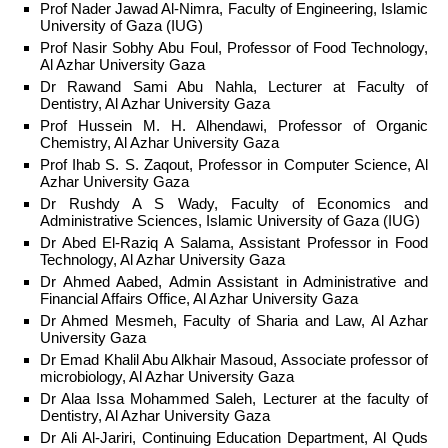
Prof Nader Jawad Al-Nimra, Faculty of Engineering, Islamic
University of Gaza (IUG)
Prof Nasir Sobhy Abu Foul, Professor of Food Technology,
Al Azhar University Gaza
Dr Rawand Sami Abu Nahla, Lecturer at Faculty of
Dentistry, Al Azhar University Gaza
Prof Hussein M. H. Alhendawi, Professor of Organic
Chemistry, Al Azhar University Gaza
Prof Ihab S. S. Zaqout, Professor in Computer Science, Al
Azhar University Gaza
Dr Rushdy A S Wady, Faculty of Economics and
Administrative Sciences, Islamic University of Gaza (IUG)
Dr Abed El-Raziq A Salama, Assistant Professor in Food
Technology, Al Azhar University Gaza
Dr Ahmed Aabed, Admin Assistant in Administrative and
Financial Affairs Office, Al Azhar University Gaza
Dr Ahmed Mesmeh, Faculty of Sharia and Law, Al Azhar
University Gaza
Dr Emad Khalil Abu Alkhair Masoud, Associate professor of
microbiology, Al Azhar University Gaza
Dr Alaa Issa Mohammed Saleh, Lecturer at the faculty of
Dentistry, Al Azhar University Gaza
Dr Ali Al-Jariri, Continuing Education Department, Al Quds