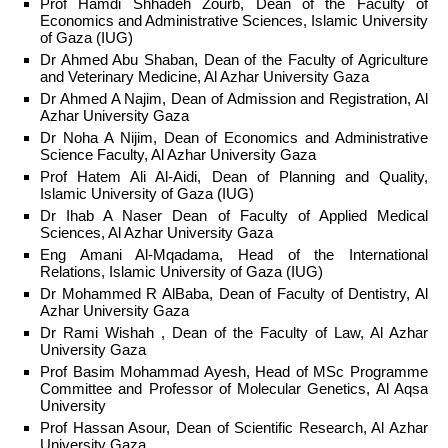
Prof Hamdi Shhadeh Zourb, Dean of the Faculty of
Economics and Administrative Sciences, Islamic University
of Gaza (IUG)
Dr Ahmed Abu Shaban, Dean of the Faculty of Agriculture
and Veterinary Medicine, Al Azhar University Gaza
Dr Ahmed A Najim, Dean of Admission and Registration, Al
Azhar University Gaza
Dr Noha A Nijim, Dean of Economics and Administrative
Science Faculty, Al Azhar University Gaza
Prof Hatem Ali Al-Aidi, Dean of Planning and Quality,
Islamic University of Gaza (IUG)
Dr Ihab A Naser Dean of Faculty of Applied Medical
Sciences, Al Azhar University Gaza
Eng Amani Al-Mqadama, Head of the International
Relations, Islamic University of Gaza (IUG)
Dr Mohammed R AlBaba, Dean of Faculty of Dentistry, Al
Azhar University Gaza
Dr Rami Wishah , Dean of the Faculty of Law, Al Azhar
University Gaza
Prof Basim Mohammad Ayesh, Head of MSc Programme
Committee and Professor of Molecular Genetics, Al Aqsa
University
Prof Hassan Asour, Dean of Scientific Research, Al Azhar
University Gaza