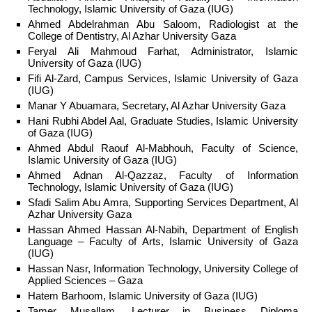
Technology, Islamic University of Gaza (IUG)
Ahmed Abdelrahman Abu Saloom, Radiologist at the
College of Dentistry, Al Azhar University Gaza
Feryal Ali Mahmoud Farhat, Administrator, Islamic
University of Gaza (IUG)
Fifi Al-Zard, Campus Services, Islamic University of Gaza
(IUG)
Manar Y Abuamara, Secretary, Al Azhar University Gaza
Hani Rubhi Abdel Aal, Graduate Studies, Islamic University
of Gaza (IUG)
Ahmed Abdul Raouf Al-Mabhouh, Faculty of Science,
Islamic University of Gaza (IUG)
Ahmed Adnan Al-Qazzaz, Faculty of Information
Technology, Islamic University of Gaza (IUG)
Sfadi Salim Abu Amra, Supporting Services Department, Al
Azhar University Gaza
Hassan Ahmed Hassan Al-Nabih, Department of English
Language – Faculty of Arts, Islamic University of Gaza
(IUG)
Hassan Nasr, Information Technology, University College of
Applied Sciences – Gaza
Hatem Barhoom, Islamic University of Gaza (IUG)
Tamer Musallam, Lecturer in Business Diploma