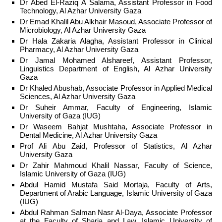
Dr Abed El-Raziq A Salama, Assistant Professor in Food
Technology, Al Azhar University Gaza
Dr Emad Khalil Abu Alkhair Masoud, Associate Professor of
Microbiology, Al Azhar University Gaza
Dr Hala Zakaria Alagha, Assistant Professor in Clinical
Pharmacy, Al Azhar University Gaza
Dr Jamal Mohamed Alshareef, Assistant Professor,
Linguistics Department of English, Al Azhar University
Gaza
Dr Khaled Abushab, Associate Professor in Applied Medical
Sciences, Al Azhar University Gaza
Dr Suheir Ammar, Faculty of Engineering, Islamic
University of Gaza (IUG)
Dr Waseem Bahjat Mushtaha, Associate Professor in
Dental Medicine, Al Azhar University Gaza
Prof Ali Abu Zaid, Professor of Statistics, Al Azhar
University Gaza
Dr Zahir Mahmoud Khalil Nassar, Faculty of Science,
Islamic University of Gaza (IUG)
Abdul Hamid Mustafa Said Mortaja, Faculty of Arts,
Department of Arabic Language, Islamic University of Gaza
(IUG)
Abdul Rahman Salman Nasr Al-Daya, Associate Professor
at the Faculty of Sharia and Law, Islamic University of