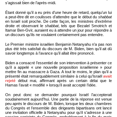
s’agissait bien de l’après-midi.
Étant donné qu’il a eu près d’une heure de retard, quelqu’un lui
a peut-être dit en coulisses d’attendre que le début du
shabbat
en Israël soit proche. De cette façon, les ministres d’extrême
droite et observant le
shabbat
, tels que Bezalel Smotrich et
Itamar Ben-Gvir, auraient eu à attendre un jour pour répondre à
un discours qu’ils ne voulaient certainement pas entendre.
Le Premier ministre israélien Benjamin Netanyahu n’a pas non
plus été très satisfait du discours de M. Biden, bien qu’il ait dû
savoir longtemps à l’avance qu’il allait être prononcé.
Biden a consacré l’essentiel de son intervention à présenter ce
qu’il a appelé « une nouvelle proposition israélienne » pour
mettre fin au massacre à Gaza. A tout le moins, le plan qu’il a
présenté était remarquablement similaire à celui qu’Israël
avait
rejeté
début mai, affirmant après un certain délai que le
Hamas l’avait « modifié » lorsqu’il avait accepté l’idée.
On peut donc se demander pourquoi Israël l’accepterait
soudainement aujourd’hui. Une partie de la réponse est venue
peu après le discours de M. Biden, lorsque les deux chambres
du Congrès et l’ensemble des dirigeants bipartisans ont lancé
une invitation officielle à Netanyahu pour qu’il s’adresse à une
session conjointe du Congrès, probablement à la fin du mois