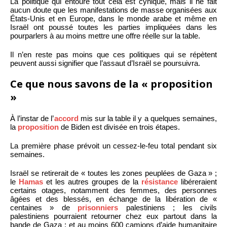
La politique qui entoure tout cela est cynique, mais il ne fait
aucun doute que les manifestations de masse organisées aux
États-Unis et en Europe, dans le monde arabe et même en
Israël ont poussé toutes les parties impliquées dans les
pourparlers à au moins mettre une offre réelle sur la table.
Il n’en reste pas moins que ces politiques qui se répètent
peuvent aussi signifier que l’assaut d’Israël se poursuivra.
Ce que nous savons de la « proposition
»
À l’instar de l’
accord
mis sur la table il y a quelques semaines,
la
proposition
de Biden est divisée en trois étapes.
La première phase prévoit un cessez-le-feu total pendant six
semaines.
Israël se retirerait de « toutes les zones peuplées de Gaza » ;
le
Hamas
et les autres groupes de la
résistance
libéreraient
certains otages, notamment des femmes, des personnes
âgées et des blessés, en échange de la libération de «
centaines » de
prisonniers
palestiniens ; les civils
palestiniens pourraient retourner chez eux partout dans la
bande de Gaza ; et au moins 600 camions d’aide humanitaire