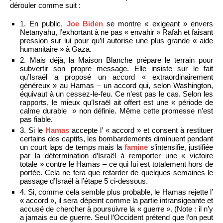
dérouler comme suit :
1. En public,
Joe Biden
se montre « exigeant » envers
Netanyahu, l’exhortant à ne pas « envahir » Rafah et faisant
pression sur lui pour qu’il autorise une plus grande « aide
humanitaire » à Gaza.
2. Mais déjà, la Maison Blanche prépare le terrain pour
subvertir son propre message. Elle insiste sur le fait
qu’Israël a proposé un accord « extraordinairement
généreux » au Hamas – un accord qui, selon Washington,
équivaut à un cessez-le-feu. Ce n’est pas le cas. Selon les
rapports, le mieux qu’Israël ait offert est une « période de
calme durable » non définie. Même cette promesse n’est
pas fiable.
3. Si le
Hamas
accepte l’ « accord » et consent à restituer
certains des captifs, les bombardements diminuent pendant
un court laps de temps mais la
famine
s’intensifie, justifiée
par la détermination d’Israël à remporter une « victoire
totale » contre le Hamas – ce qui lui est totalement hors de
portée. Cela ne fera que retarder de quelques semaines le
passage d’Israël à l’étape 5 ci-dessous.
4. Si, comme cela semble plus probable, le Hamas rejette l’
« accord », il sera dépeint comme la partie intransigeante et
accusé de chercher à poursuivre la « guerre ». (Note : il n’y
a jamais eu de guerre. Seul l’Occident prétend que l’on peut