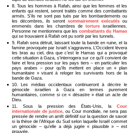
8. Tous les hommes à Rafah, ainsi que les femmes et les
enfants qui restent, seront traités comme des combattants
armés. S’ils ne sont pas tués par les bombardements ou
les décombres, ils seront
sommairement exécutés
ou
emmenés dans les chambres de
torture
israéliennes.
Personne ne mentionnera que les
combattants du Hamas
qui se trouvaient à Rafah ont pu sortir par les tunnels.
9. Rafah sera détruit, laissant toute la bande en ruine, et la
famine provoquée par Israël s’aggravera. L’Occident lèvera
les bras au ciel, dira que c’est le Hamas qui a provoqué
cette situation à Gaza, s’interrogera sur ce qu’il convient de
faire et fera pression sur les pays tiers – en particulier les
pays arabes – pour qu’ils mettent en place un « plan
humanitaire » visant à reloger les survivants hors de la
bande de Gaza.
10. Les médias occidentaux continueront à décrire le
génocide israélien à Gaza en termes purement
humanitaires, comme si ce « désastre » était un acte de
Dieu.
11. Sous la pression des États-Unis, la
Cour
internationale de justice
, ou Cour mondiale, ne sera pas
pressée de rendre un arrêt définitif sur la question de savoir
si la thèse de l’Afrique du Sud selon laquelle Israël commet
un génocide – qu’elle a déjà jugée « plausible » – est
prouvée.