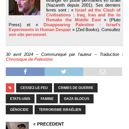
étranger en poste permanent en Israël
(Nazareth depuis 2001). Ses derniers
livres sont : «
Israel ad the Clash of
Civilisations : Iraq, Iran and the to
Remake the Middle East
» (Pluto
Press) et «
Disappearing Palestine : Israel’s
Experiments in Human Despair
» (Zed Books). Consultez
son site personnel.
30 avril 2024 – Communiqué par l’auteur – Traduction :
Chronique de Palestine
CESSEZ-LE-FEU
CRIMES DE GUERRE
ETATS-UNIS
FAMINE
GAZA BLOCUS
GÉNOCIDE
TERRORISME ISRAÉLIEN
PRÉCÉDENT