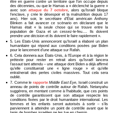
être en guerre contre un territoire que l’on occupe depuis
des décennies, ou que le Hamas a « déclenché la guerre »
avec son
attaque du 7 octobre
, alors qu’Israël bloque
l’enclave, y crée le désespoir et la malnutrition depuis 17
ans). Hier soir, le secrétaire d’État américain Anthony
Blinken a fait avancer ce scénario en déclarant que le
Hamas était « la seule chose qui se trouve entre la
population de Gaza et un cessez-le-feu…. Ils doivent
prendre une décision et ils doivent le faire rapidement ».
5. Les Etats-Unis annonceront qu’Israël a élaboré un plan
humanitaire qui répond aux conditions posées par Biden
pour le lancement d’une attaque sur Rafah.
6. Cela donnera aux États-Unis, à l’Europe et à la région le
prétexte pour rester en retrait alors qu’Israël lancera
l’assaut tant attendu – une attaque dont Biden a déjà affirmé
qu’elle constituerait une « ligne rouge » et qu’elle
entraînerait des pertes civiles massives. Tout cela sera
oublié.
7. Comme le
rapporte
Middle East Eye
, Israël construit un
anneau de points de contrôle autour de Rafah. Netanyahu
suggérera, en mentant comme à l’habitude, que ces points
de contrôle garantissent que son attaque respecte les
conditions fixées par le droit humanitaire international. Les
femmes et les enfants seront autorisés à sortir – s’ils
parviennent à atteindre un point de contrôle avant que le
tapis de bombes israélien ne les tue en chemin.