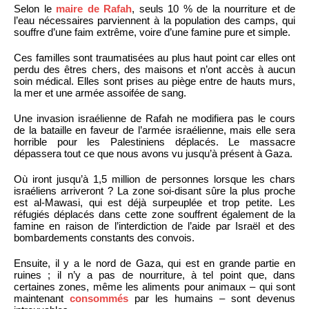
Selon le
maire de Rafah
, seuls 10 % de la nourriture et de
l’eau nécessaires parviennent à la population des camps, qui
souffre d’une faim extrême, voire d’une famine pure et simple.
Ces familles sont traumatisées au plus haut point car elles ont
perdu des êtres chers, des maisons et n’ont accès à aucun
soin médical. Elles sont prises au piège entre de hauts murs,
la mer et une armée assoifée de sang.
Une invasion israélienne de Rafah ne modifiera pas le cours
de la bataille en faveur de l’armée israélienne, mais elle sera
horrible pour les Palestiniens déplacés. Le massacre
dépassera tout ce que nous avons vu jusqu’à présent à Gaza.
Où iront jusqu’à 1,5 million de personnes lorsque les chars
israéliens arriveront ? La zone soi-disant sûre la plus proche
est al-Mawasi, qui est déjà surpeuplée et trop petite. Les
réfugiés déplacés dans cette zone souffrent également de la
famine en raison de l’interdiction de l’aide par Israël et des
bombardements constants des convois.
Ensuite, il y a le nord de Gaza, qui est en grande partie en
ruines ; il n’y a pas de nourriture, à tel point que, dans
certaines zones, même les aliments pour animaux – qui sont
maintenant
consommés
par les humains – sont devenus