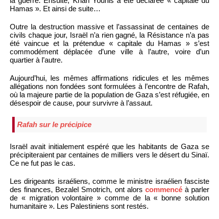
la guerre. Ensuite, Khan Younis a été déclarée « capitale du
Hamas ». Et ainsi de suite…
Outre la destruction massive et l’assassinat de centaines de
civils chaque jour, Israël n’a rien gagné, la Résistance n’a pas
été vaincue et la prétendue « capitale du Hamas » s’est
commodément déplacée d’une ville à l’autre, voire d’un
quartier à l’autre.
Aujourd’hui, les mêmes affirmations ridicules et les mêmes
allégations non fondées sont formulées à l’encontre de Rafah,
où la majeure partie de la population de Gaza s’est réfugiée, en
désespoir de cause, pour survivre à l’assaut.
Rafah sur le précipice
Israël avait initialement espéré que les habitants de Gaza se
précipiteraient par centaines de milliers vers le désert du Sinaï.
Ce ne fut pas le cas.
Les dirigeants israéliens, comme le ministre israélien fasciste
des finances, Bezalel Smotrich, ont alors
commencé
à parler
de « migration volontaire » comme de la « bonne solution
humanitaire ». Les Palestiniens sont restés.