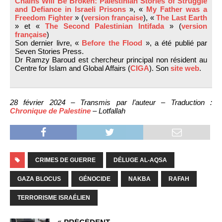
Chains Will Be Broken: Palestinian Stories of Struggle
and Defiance in Israeli Prisons
», «
My Father was a
Freedom Fighter
» (
version française
), «
The Last Earth
» et «
The Second Palestinian Intifada
» (
version
française
)
Son dernier livre, «
Before the Flood
», a été publié par
Seven Stories Press.
Dr Ramzy Baroud est chercheur principal non résident au
Centre for Islam and Global Affairs (
CIGA
). Son
site web
.
28 février 2024 – Transmis par l’auteur – Traduction :
Chronique de Palestine
– Lotfallah
CRIMES DE GUERRE
DÉLUGE AL-AQSA
GAZA BLOCUS
GÉNOCIDE
NAKBA
RAFAH
TERRORISME ISRAÉLIEN