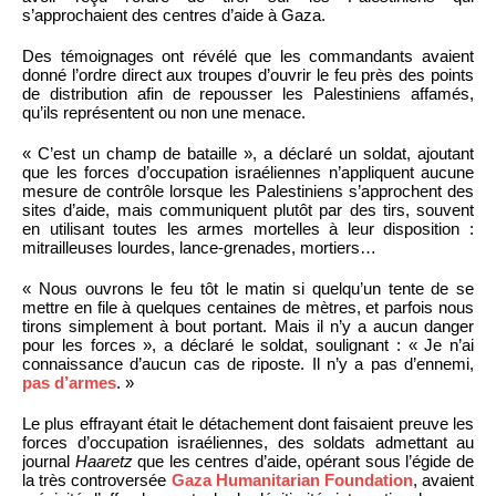
s’approchaient des centres d’aide à Gaza.
Des témoignages ont révélé que les commandants avaient
donné l’ordre direct aux troupes d’ouvrir le feu près des points
de distribution afin de repousser les Palestiniens affamés,
qu’ils représentent ou non une menace.
« C’est un champ de bataille », a déclaré un soldat, ajoutant
que les forces d’occupation israéliennes n’appliquent aucune
mesure de contrôle lorsque les Palestiniens s’approchent des
sites d’aide, mais communiquent plutôt par des tirs, souvent
en utilisant toutes les armes mortelles à leur disposition :
mitrailleuses lourdes, lance-grenades, mortiers…
« Nous ouvrons le feu tôt le matin si quelqu’un tente de se
mettre en file à quelques centaines de mètres, et parfois nous
tirons simplement à bout portant. Mais il n’y a aucun danger
pour les forces », a déclaré le soldat, soulignant : « Je n’ai
connaissance d’aucun cas de riposte. Il n’y a pas d’ennemi,
pas d’armes
. »
Le plus effrayant était le détachement dont faisaient preuve les
forces d’occupation israéliennes, des soldats admettant au
journal
Haaretz
que les centres d’aide, opérant sous l’égide de
la très controversée
Gaza Humanitarian Foundation
, avaient