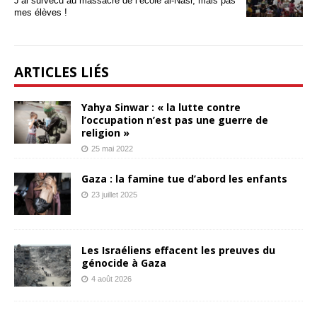
J’ai survécu au massacre de l’école al-Nasr, mais pas
mes élèves !
ARTICLES LIÉS
Yahya Sinwar : « la lutte contre
l’occupation n’est pas une guerre de
religion »
25 mai 2022
Gaza : la famine tue d’abord les enfants
23 juillet 2025
Les Israéliens effacent les preuves du
génocide à Gaza
4 août 2026