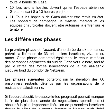
toute la bande de Gaza.
10. Les avions hostiles doivent quitter l’espace aérien de
Gaza pendant 8 à 10 heures par jour.
11. Tous les hôpitaux de Gaza doivent être remis en état.
Les hôpitaux de campagne, le matériel médical et les
équipes chirurgicales doivent être autorisés à entrer sur le
territoire.
Les différentes phases
La
première phase
de l’accord, d’une durée de six semaines,
prévoit la libération de 33 prisonniers israéliens, vivants ou
morts. Cette phase comprend également le retour immédiat
des personnes déplacées du sud de Gaza vers le nord, facilité
par le retrait des forces israéliennes de la rue al-Rashid
jusqu’au fond du corridor de Netzarim.
Les
phases suivantes
porteront sur la libération des 66
prisonniers restants détenus par les organisations de la
résistance palestinienne.
Si l’accord aboutit, le cessez-le-feu progressif pourrait marquer
la fin de plus d’une année de négociations sporadiques et
aboutir à la plus importante libération de prisonniers israéliens
depuis le début de la guerre, lorsque le Hamas avait libéré