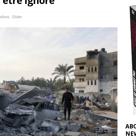
 être ignoré
2026 ]
éliens bombardent des entrepôts de médicaments, aggravant ainsi la
ndons
,
Slider
déjà dramatique
[ 7 août 2026 ]
AB
NE