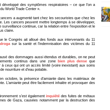
t développé des symptômes respiratoires – ce que l’on a
 du World Trade Center ».
ancers a augmenté tant chez les secouristes que chez les
re. Les cancers peuvent mettre longtemps à se développer,
surveillance continue, car la relation entre l’exposition et le
s claire.
que le Congrès ait alloué des fonds aux intervenants du 11
adroga
sur la santé et l’indemnisation des victimes du 11
causé des dommages aussi étendus et durables, on ne peut
dements continus dans une zone
bien plus dense
que
 à ceux qui ont un accès limité (voire inexistant) aux soins
de nourriture et d’eau potable.
n octobre, la présence d’amiante dans les matériaux de
te. L’amiante peut être facilement inhalée et provoquer des
.
vironnement s’est également
inquiété
des fuites de métaux
aines de Gaza, causées notamment par la destruction des