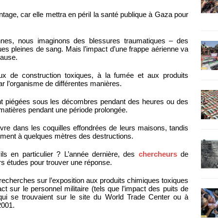
ge, car elle mettra en péril la santé publique à Gaza pour
nes, nous imaginons des blessures traumatiques – des
es pleines de sang. Mais l’impact d’une frappe aérienne va
cause.
x de construction toxiques, à la fumée et aux produits
r l’organisme de différentes manières.
nt piégées sous les décombres pendant des heures ou des
 matières pendant une période prolongée.
vre dans les coquilles effondrées de leurs maisons, tandis
ement à quelques mètres des destructions.
ils en particulier ? L’année dernière, des
chercheurs
de
rs études pour trouver une réponse.
 recherches sur l’exposition aux produits chimiques toxiques
t sur le personnel militaire (tels que l’impact des puits de
qui se trouvaient sur le site du World Trade Center ou à
2001.