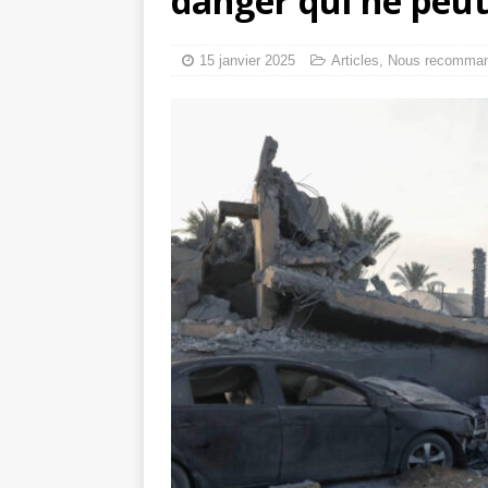
danger qui ne peut
tueries
[ 4 août 
Gaza : les Isra
15 janvier 2025
Articles
,
Nous recomma
crise sanitaire 