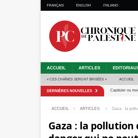
FRANÇAIS
ENGLISH
ITALIANO
ACCUEIL
ARTICLES
EDITORIAU
« CES CHAÎNES SERONT BRISÉES »
ACCUEIL
Capituler ou mo
DERNIÈRES NOUVELLES
6 août 2026 ]
ACCUEIL
ARTICLES
Gaza : la pollu
Mille jours de gé
Gaza : la pollution
Les Israéliens 
Alors que Trump