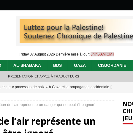
Friday 07 August 2026
Dernière mise à jour:
6h:45 AM GMT
X
AL-SHABAKA
BDS
GAZA
CISJORDANIE
PRÉSENTATION ET APPEL À TRADUCTEURS
urir : le « processus de paix » à Gaza et la propagande occidentale
[
NO
tion de l’air représente un danger qui ne peut être ignoré
nocide : l’histoire de Gaza au-delà des chiffres
[ 5 août 2026 ]
CHI
JEU
 de l’air représente un
effacent les preuves du génocide à Gaza
[ 4 août 2026 ]
 annonce un « accord de paix » à Gaza, les Israéliens multiplie les