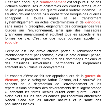
Il est bien connu que l’
environnement
est toujours l’une des
victimes silencieuses et collatérales des conflits armés, et on
ne peut pas imaginer une guerre dont il sortirait indemne. La
situation devient encore plus dévastatrice lorsque ces guerres
échappent à toutes règles et se transforment
systématiquement en actes d’extermination et de
génocide
,
sans limites ni préceptes, engendrant des conséquences très
lourdes sur l’environnement, ainsi que des massacres
tyranniques anéantissant et étouffant tous les aspects et les
formes de vie. C’est ce que nous pouvons appeler un
écocide
.
L’écocide est une grave atteinte portée à l’environnement
intentionnellement par l’homme, c’est un acte criminel pensé,
volontaire et prémédité entraînant des dommages majeurs et
des préjudices irréversibles, permanents et irréparables
affectant un ou plusieurs écosystèmes.
Le concept d’écocide fait son apparition lors de la
guerre du
Vietnam,
par le biologiste Arthur Galston, qui a soulevé les
aspects de la dégradation de l’environnement et les
répercussions néfastes des déversements de « l’agent orange
», affectant les forêts locales durant cette guerre. Celui-ci
alerte alors sur les risques causés par l’opération américaine
Ranch Hand
sur les milieux naturels et la santé des
populations locales.