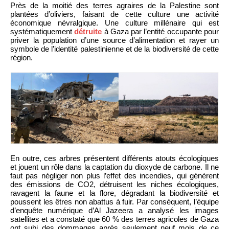
Près de la moitié des terres agraires de la Palestine sont
plantées d’oliviers, faisant de cette culture une activité
économique névralgique. Une culture millénaire qui est
systématiquement
détruite
à Gaza par l’entité occupante pour
priver la population d’une source d’alimentation et rayer un
symbole de l’identité palestinienne et de la biodiversité de cette
région.
En outre, ces arbres présentent différents atouts écologiques
et jouent un rôle dans la captation du dioxyde de carbone. Il ne
faut pas négliger non plus l’effet des incendies, qui génèrent
des émissions de CO2, détruisent les niches écologiques,
ravagent la faune et la flore, dégradant la biodiversité et
poussent les êtres non abattus à fuir. Par conséquent, l’équipe
d’enquête numérique d’Al Jazeera a analysé les images
satellites et a constaté que 60 % des terres agricoles de Gaza
ont subi des dommages après seulement neuf mois de ce