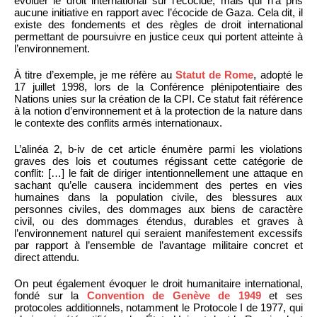
évoluer le droit international sur l’écocide, mais qui n’a pris
aucune initiative en rapport avec l’écocide de Gaza. Cela dit, il
existe des fondements et des règles de droit international
permettant de poursuivre en justice ceux qui portent atteinte à
l’environnement.
À titre d’exemple, je me réfère au
Statut de Rome
, adopté le
17 juillet 1998, lors de la Conférence plénipotentiaire des
Nations unies sur la création de la CPI. Ce statut fait référence
à la notion d’environnement et à la protection de la nature dans
le contexte des conflits armés internationaux.
L’alinéa 2, b-iv de cet article énumère parmi les violations
graves des lois et coutumes régissant cette catégorie de
conflit: […] le fait de diriger intentionnellement une attaque en
sachant qu’elle causera incidemment des pertes en vies
humaines dans la population civile, des blessures aux
personnes civiles, des dommages aux biens de caractère
civil, ou des dommages étendus, durables et graves à
l’environnement naturel qui seraient manifestement excessifs
par rapport à l’ensemble de l’avantage militaire concret et
direct attendu.
On peut également évoquer le droit humanitaire international,
fondé sur la
Convention de Genève de 1949
et ses
protocoles additionnels, notamment le Protocole I de 1977, qui