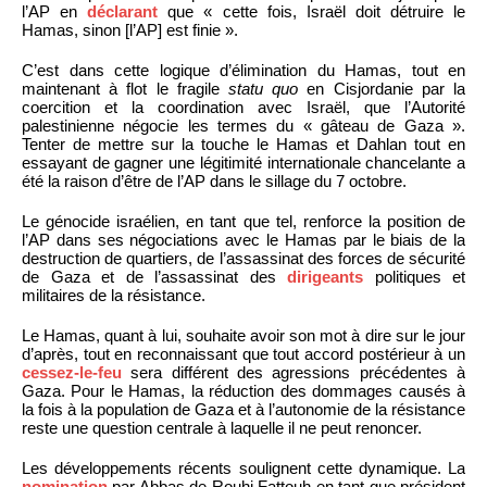
l’AP en
déclarant
que « cette fois, Israël doit détruire le
Hamas, sinon [l’AP] est finie ».
C’est dans cette logique d’élimination du Hamas, tout en
maintenant à flot le fragile
statu quo
en Cisjordanie par la
coercition et la coordination avec Israël, que l’Autorité
palestinienne négocie les termes du « gâteau de Gaza ».
Tenter de mettre sur la touche le Hamas et Dahlan tout en
essayant de gagner une légitimité internationale chancelante a
été la raison d’être de l’AP dans le sillage du 7 octobre.
Le génocide israélien, en tant que tel, renforce la position de
l’AP dans ses négociations avec le Hamas par le biais de la
destruction de quartiers, de l’assassinat des forces de sécurité
de Gaza et de l’assassinat des
dirigeants
politiques et
militaires de la résistance.
Le Hamas, quant à lui, souhaite avoir son mot à dire sur le jour
d’après, tout en reconnaissant que tout accord postérieur à un
cessez-le-feu
sera différent des agressions précédentes à
Gaza. Pour le Hamas, la réduction des dommages causés à
la fois à la population de Gaza et à l’autonomie de la résistance
reste une question centrale à laquelle il ne peut renoncer.
Les développements récents soulignent cette dynamique. La
nomination
par Abbas de Rouhi Fattouh en tant que président