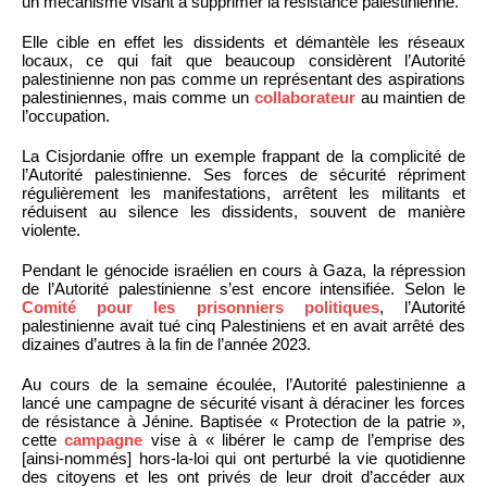
un mécanisme visant à supprimer la résistance palestinienne.
Elle cible en effet les dissidents et démantèle les réseaux
locaux, ce qui fait que beaucoup considèrent l’Autorité
palestinienne non pas comme un représentant des aspirations
palestiniennes, mais comme un
collaborateur
au maintien de
l’occupation.
La Cisjordanie offre un exemple frappant de la complicité de
l’Autorité palestinienne. Ses forces de sécurité répriment
régulièrement les manifestations, arrêtent les militants et
réduisent au silence les dissidents, souvent de manière
violente.
Pendant le génocide israélien en cours à Gaza, la répression
de l’Autorité palestinienne s’est encore intensifiée. Selon le
Comité pour les prisonniers politiques
, l’Autorité
palestinienne avait tué cinq Palestiniens et en avait arrêté des
dizaines d’autres à la fin de l’année 2023.
Au cours de la semaine écoulée, l’Autorité palestinienne a
lancé une campagne de sécurité visant à déraciner les forces
de résistance à Jénine. Baptisée « Protection de la patrie »,
cette
campagne
vise à « libérer le camp de l’emprise des
[ainsi-nommés] hors-la-loi qui ont perturbé la vie quotidienne
des citoyens et les ont privés de leur droit d’accéder aux