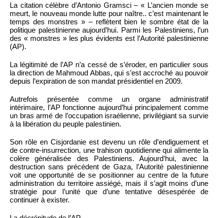
La citation célèbre d’Antonio Gramsci – « L’ancien monde se
meurt, le nouveau monde lutte pour naître.. c’est maintenant le
temps des monstres » – reflètent bien le sombre état de la
politique palestinienne aujourd’hui. Parmi les Palestiniens, l’un
des « monstres » les plus évidents est l’Autorité palestinienne
(AP).
La légitimité de l’AP n’a cessé de s’éroder, en particulier sous
la direction de Mahmoud Abbas, qui s’est accroché au pouvoir
depuis l’expiration de son mandat présidentiel en 2009.
Autrefois présentée comme un organe administratif
intérimaire, l’AP fonctionne aujourd’hui principalement comme
un bras armé de l’occupation israélienne, privilégiant sa survie
à la libération du peuple palestinien.
Son rôle en Cisjordanie est devenu un rôle d’endiguement et
de contre-insurrection, une trahison quotidienne qui alimente la
colère généralisée des Palestiniens. Aujourd’hui, avec la
destruction sans précédent de Gaza, l’Autorité palestinienne
voit une opportunité de se positionner au centre de la future
administration du territoire assiégé, mais il s’agit moins d’une
stratégie pour l’unité que d’une tentative désespérée de
continuer à exister.
La décrépitude de l’AP