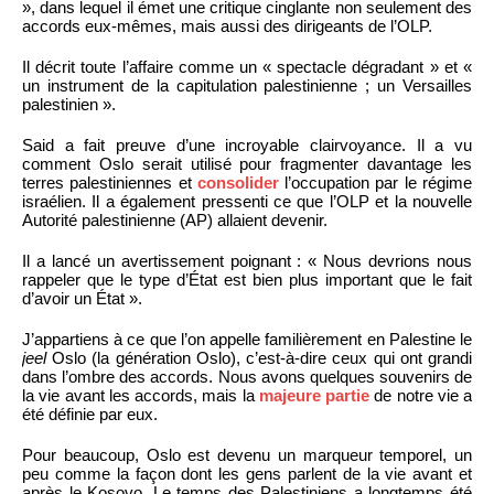
», dans lequel il émet une critique cinglante non seulement des
accords eux-mêmes, mais aussi des dirigeants de l’OLP.
Il décrit toute l’affaire comme un « spectacle dégradant » et «
un instrument de la capitulation palestinienne ; un Versailles
palestinien ».
Said a fait preuve d’une incroyable clairvoyance. Il a vu
comment Oslo serait utilisé pour fragmenter davantage les
terres palestiniennes et
consolider
l’occupation par le régime
israélien. Il a également pressenti ce que l’OLP et la nouvelle
Autorité palestinienne (AP) allaient devenir.
Il a lancé un avertissement poignant : « Nous devrions nous
rappeler que le type d’État est bien plus important que le fait
d’avoir un État ».
J’appartiens à ce que l’on appelle familièrement en Palestine le
jeel
Oslo (la génération Oslo), c’est-à-dire ceux qui ont grandi
dans l’ombre des accords. Nous avons quelques souvenirs de
la vie avant les accords, mais la
majeure partie
de notre vie a
été définie par eux.
Pour beaucoup, Oslo est devenu un marqueur temporel, un
peu comme la façon dont les gens parlent de la vie avant et
après le Kosovo. Le temps des Palestiniens a longtemps été