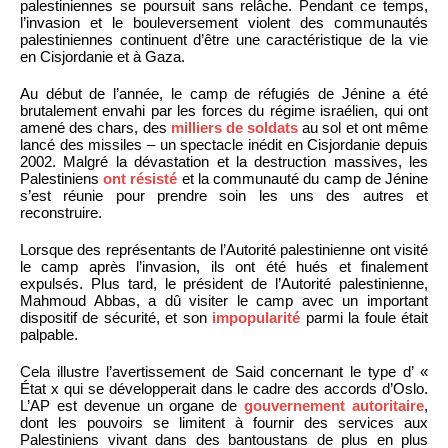
palestiniennes se poursuit sans relâche. Pendant ce temps,
l’invasion et le bouleversement violent des communautés
palestiniennes continuent d’être une caractéristique de la vie
en Cisjordanie et à Gaza.
Au début de l’année, le camp de réfugiés de Jénine a été
brutalement envahi par les forces du régime israélien, qui ont
amené des chars, des
milliers de soldats
au sol et ont même
lancé des missiles – un spectacle inédit en Cisjordanie depuis
2002. Malgré la dévastation et la destruction massives, les
Palestiniens
ont résisté
et la communauté du camp de Jénine
s’est réunie pour prendre soin les uns des autres et
reconstruire.
Lorsque des représentants de l’Autorité palestinienne ont visité
le camp après l’invasion, ils ont été hués et finalement
expulsés. Plus tard, le président de l’Autorité palestinienne,
Mahmoud Abbas, a dû visiter le camp avec un important
dispositif de sécurité, et son
impopularité
parmi la foule était
palpable.
Cela illustre l’avertissement de Said concernant le type d’ «
État x qui se développerait dans le cadre des accords d’Oslo.
L’AP est devenue un organe de
gouvernement autoritaire
,
dont les pouvoirs se limitent à fournir des services aux
Palestiniens vivant dans des bantoustans de plus en plus