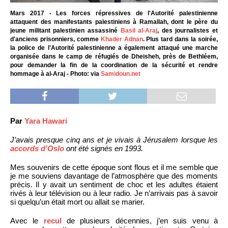
Mars 2017 - Les forces répressives de l'Autorité palestinienne
attaquent des manifestants palestiniens à Ramallah, dont le père du
jeune militant palestinien assassiné
Basil al-Araj
, des journalistes et
d'anciens prisonniers, comme
Khader Adnan
. Plus tard dans la soirée,
la police de l'Autorité palestinienne a également attaqué une marche
organisée dans le camp de réfugiés de Dheisheh, près de Bethléem,
pour demander la fin de la coordination de la sécurité et rendre
hommage à al-Araj - Photo: via
Samidoun.net
Par
Yara Hawari
J’avais presque cinq ans et je vivais à Jérusalem lorsque les
accords d’Oslo
ont été signés en 1993.
Mes souvenirs de cette époque sont flous et il me semble que
je me souviens davantage de l’atmosphère que des moments
précis. Il y avait un sentiment de choc et les adultes étaient
rivés à leur télévision ou à leur radio. Je n’arrivais pas à savoir
si quelqu’un était mort ou allait se marier.
Avec le
recul
de plusieurs décennies, j’en suis venu à