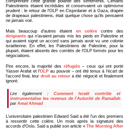
comprendre cette grande polarité des sentiments. Certains
Palestiniens étaient incrédules et conservaient un optimisme
prudent : le retour de l’OLP en Cisjordanie et à Gaza, drapée
de drapeaux palestiniens, était quelque chose qu’ils pensaient
ne jamais voir.
Mais beaucoup d’autres étaient
en colère
contre des
dirigeants
qui n’avaient jamais mis les pieds en Palestine et
qui avaient signé un accord sans jamais avoir vu une colonie
israélienne. En effet, les Palestiniens de Palestine, pour la
plupart, étaient absents des comités de l’OLP formés pour les
négociations.
Pire encore, la majorité des
réfugiés
– ceux qui ont porté
Yasser Arafat et l’
OLP
au pouvoir – ont été tenus à l’écart de
l’accord final, leur
droit au retour
a été négocié et finalement
ignoré.
Lire également :
Comment Israël contrôle et
instrumentalise les revenus de l’Autorité de Ramallah
par
Amal Ahmad
L’universitaire palestinien Edward Said a été l’un des premiers
à ressentir cette colère. Un mois après la signature des
accords d’Oslo, Said a publié son article «
The Morning After