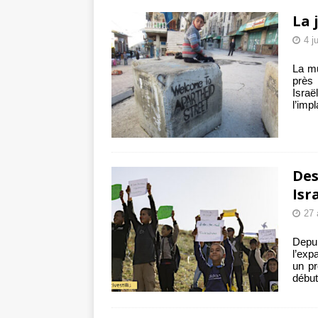
tueries
[ 4 août 
La 
Gaza : les Isra
4 j
crise sanitaire 
La mu
près 
Israë
l’imp
Des
Isr
27 
Depui
l’exp
un pr
début