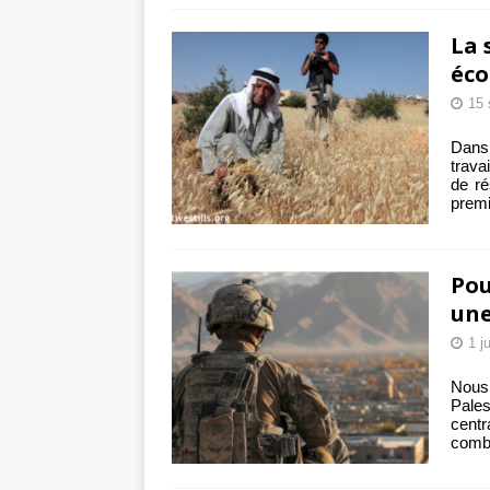
La 
éco
15 
Dans 
trava
de ré
premi
Pou
une
1 j
Nous
Pales
cent
combu