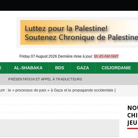
Friday 07 August 2026
Dernière mise à jour:
6h:45 AM GMT
X
AL-SHABAKA
BDS
GAZA
CISJORDANIE
PRÉSENTATION ET APPEL À TRADUCTEURS
urir : le « processus de paix » à Gaza et la propagande occidentale
[
NO
nocide : l’histoire de Gaza au-delà des chiffres
[ 5 août 2026 ]
CHI
JEU
effacent les preuves du génocide à Gaza
[ 4 août 2026 ]
 annonce un « accord de paix » à Gaza, les Israéliens multiplie les