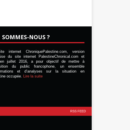
I SOMMES-NOUS ?
te internet ChroniquePalestine.com, version
aise du site internet PalestineChronical.com et
en juillet 2016, a pour objectif de mettre à
osition du public francophone, un ensemble
ormations et d’analyses sur la situation en
tine occupée.
Lire la suite
RSS FEED