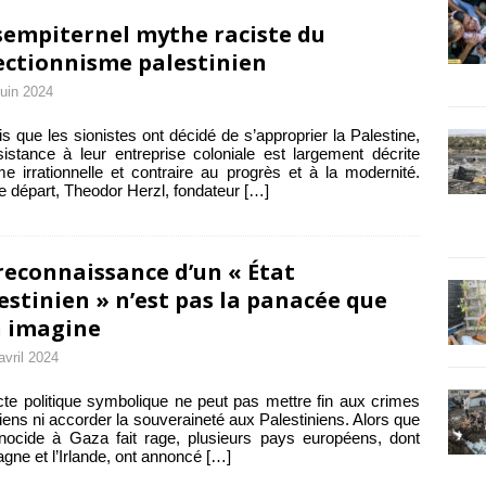
sempiternel mythe raciste du
ectionnisme palestinien
juin 2024
s que les sionistes ont décidé de s’approprier la Palestine,
sistance à leur entreprise coloniale est largement décrite
 irrationnelle et contraire au progrès et à la modernité.
e départ, Theodor Herzl, fondateur
[…]
reconnaissance d’un « État
estinien » n’est pas la panacée que
n imagine
avril 2024
te politique symbolique ne peut pas mettre fin aux crimes
liens ni accorder la souveraineté aux Palestiniens. Alors que
nocide à Gaza fait rage, plusieurs pays européens, dont
agne et l’Irlande, ont annoncé
[…]