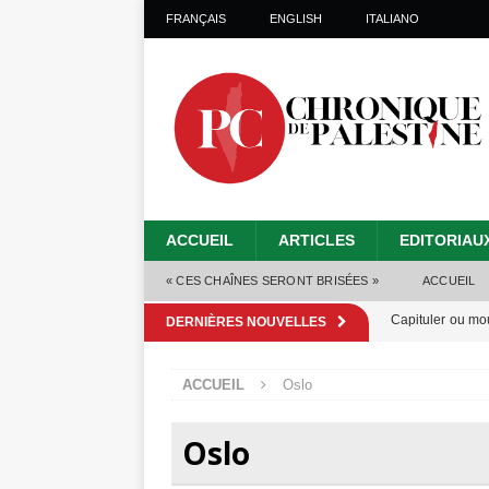
FRANÇAIS
ENGLISH
ITALIANO
ACCUEIL
ARTICLES
EDITORIAU
« CES CHAÎNES SERONT BRISÉES »
ACCUEIL
Capituler ou mo
DERNIÈRES NOUVELLES
6 août 2026 ]
ACCUEIL
Oslo
Mille jours de gé
Les Israéliens 
Oslo
Alors que Trump