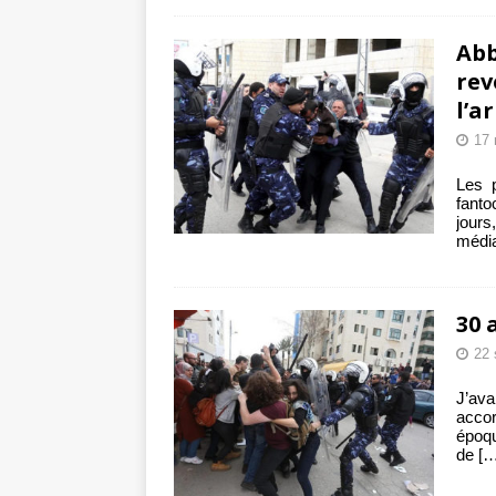
Abb
rev
l’a
17 
Les p
fanto
jours
média
30 
22 
J’ava
accor
époqu
de
[…