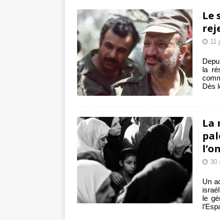
Le 
rej
11 
Depui
la ré
comme
Dès l
La 
pal
l’o
30 
Un ac
israé
le gé
l’Esp