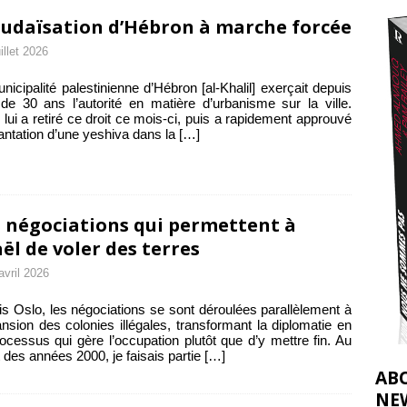
2026 ]
judaïsation d’Hébron à marche forcée
éliens bombardent des entrepôts de médicaments, aggravant ainsi la
uillet 2026
déjà dramatique
[ 7 août 2026 ]
nicipalité palestinienne d’Hébron [al-Khalil] exerçait depuis
de 30 ans l’autorité en matière d’urbanisme sur la ville.
l lui a retiré ce droit ce mois-ci, puis a rapidement approuvé
lantation d’une yeshiva dans la
[…]
 négociations qui permettent à
aël de voler des terres
avril 2026
s Oslo, les négociations se sont déroulées parallèlement à
ansion des colonies illégales, transformant la diplomatie en
ocessus qui gère l’occupation plutôt que d’y mettre fin. Au
 des années 2000, je faisais partie
[…]
AB
NE