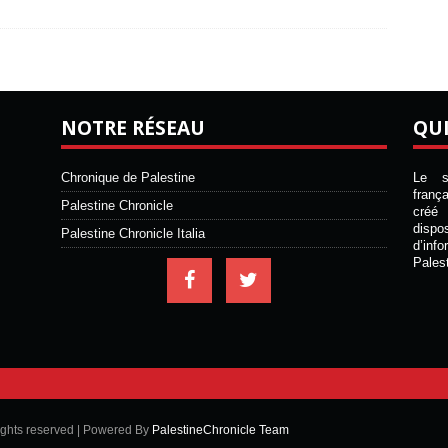
NOTRE RÉSEAU
QU
Chronique de Palestine
Le si
franç
Palestine Chronicle
créé 
disp
Palestine Chronicle Italia
d’inf
Pales
ights reserved | Powered By
PalestineChronicle Team