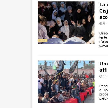
La 
Cis
acc
6 m
Grâce
tente
n’a p
davan
Une
aff
14 
Penda
à l’o
proce
paix 