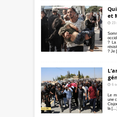
Qui
et 
23 
Som
occid
? La 
résis
? Je
L’a
gén
6 s
Le mi
une c
Cisjo
la
[…