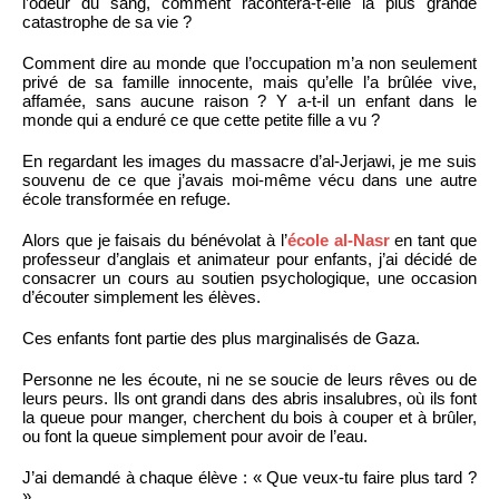
l’odeur du sang, comment racontera-t-elle la plus grande
catastrophe de sa vie ?
Comment dire au monde que l’occupation m’a non seulement
privé de sa famille innocente, mais qu’elle l’a brûlée vive,
affamée, sans aucune raison ? Y a-t-il un enfant dans le
monde qui a enduré ce que cette petite fille a vu ?
En regardant les images du massacre d’al-Jerjawi, je me suis
souvenu de ce que j’avais moi-même vécu dans une autre
école transformée en refuge.
Alors que je faisais du bénévolat à l’
école al-Nasr
en tant que
professeur d’anglais et animateur pour enfants, j’ai décidé de
consacrer un cours au soutien psychologique, une occasion
d’écouter simplement les élèves.
Ces enfants font partie des plus marginalisés de Gaza.
Personne ne les écoute, ni ne se soucie de leurs rêves ou de
leurs peurs. Ils ont grandi dans des abris insalubres, où ils font
la queue pour manger, cherchent du bois à couper et à brûler,
ou font la queue simplement pour avoir de l’eau.
J’ai demandé à chaque élève : « Que veux-tu faire plus tard ?
»