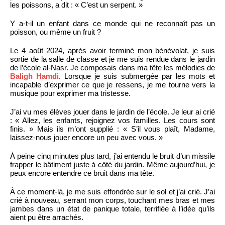
les poissons, a dit : « C’est un serpent. »
Y a-t-il un enfant dans ce monde qui ne reconnaît pas un
poisson, ou même un fruit ?
Le 4 août 2024, après avoir terminé mon bénévolat, je suis
sortie de la salle de classe et je me suis rendue dans le jardin
de l’école al-Nasr. Je composais dans ma tête les mélodies de
Baligh Hamdi
. Lorsque je suis submergée par les mots et
incapable d’exprimer ce que je ressens, je me tourne vers la
musique pour exprimer ma tristesse.
J’ai vu mes élèves jouer dans le jardin de l’école. Je leur ai crié
: « Allez, les enfants, rejoignez vos familles. Les cours sont
finis. » Mais ils m’ont supplié : « S’il vous plaît, Madame,
laissez-nous jouer encore un peu avec vous. »
À peine cinq minutes plus tard, j’ai entendu le bruit d’un missile
frapper le bâtiment juste à côté du jardin. Même aujourd’hui, je
peux encore entendre ce bruit dans ma tête.
À ce moment-là, je me suis effondrée sur le sol et j’ai crié. J’ai
crié à nouveau, serrant mon corps, touchant mes bras et mes
jambes dans un état de panique totale, terrifiée à l’idée qu’ils
aient pu être arrachés.