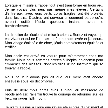
Lorsque le missile a frappé, tout s’est transformé en brouillard.
Je ne voyais plus rien, pas même mes élèves. Certains
d’entre eux, avec leurs petits corps fragiles, ont été projetés
dans les airs. D’autres ont survécu uniquement parce qu’ils
avaient quitté l’école quelques instants avant le
bombardement.
La direction de l’école s’est mise à crier : « Sortez et voyez qui
est vivant et qui ne l’est pas ! » Je me suis levée et j’ai couru.
Mon visage était pâle de choc, j’étais complètement épuisée et
terrifiée.
Mon oncle est arrivé en voiture pour m’emmener chez ma
famille. Nous nous sommes arrêtés à l’hôpital en chemin pour
emmener des blessés, dont les filles d’une infirmière qui se
trouvait à l’école.
Nous ne leur avons pas dit que leur mère était encore
ensevelie sous les décombres.
Plus de deux mois après avoir survécu au massacre de
l’école al-Nasr, j’ai enfin trouvé le courage de retourner sur les
lieux où j’avais failli mourir.
Je n’arrivais pas à croire que j’avais été si près du bâtiment et