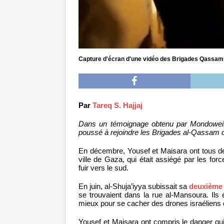
Capture d'écran d'une vidéo des Brigades Qassam s
Par
Tareq S. Hajjaj
Dans un témoignage obtenu par Mondoweiss,
poussé à rejoindre les Brigades al-Qassam 
En décembre, Yousef et Maisara ont tous deux
ville de Gaza, qui était assiégé par les forc
fuir vers le sud.
En juin, al-Shuja’iyya subissait sa
deuxième 
se trouvaient dans la rue al-Mansoura. Ils é
mieux pour se cacher des drones israéliens qu
Yousef et Maisara ont compris le danger qui