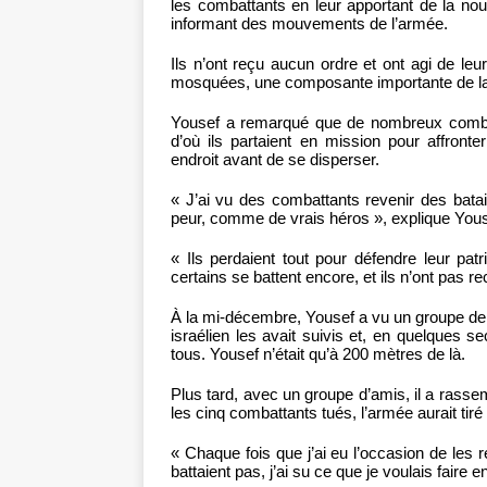
les combattants en leur apportant de la nou
informant des mouvements de l’armée.
Ils n’ont reçu aucun ordre et ont agi de l
mosquées, une composante importante de l
Yousef a remarqué que de nombreux combatt
d’où ils partaient en mission pour affront
endroit avant de se disperser.
« J’ai vu des combattants revenir des bataill
peur, comme de vrais héros », explique Yo
« Ils perdaient tout pour défendre leur pat
certains se battent encore, et ils n’ont pas re
À la mi-décembre, Yousef a vu un groupe de
israélien les avait suivis et, en quelques se
tous. Yousef n’était qu’à 200 mètres de là.
Plus tard, avec un groupe d’amis, il a rassem
les cinq combattants tués, l’armée aurait tiré
« Chaque fois que j’ai eu l’occasion de les
battaient pas, j’ai su ce que je voulais fair