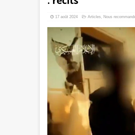
: récits
tueries
[ 4 août 
Gaza : les Isra
17 août 2024
Articles
,
Nous recommand
crise sanitaire 