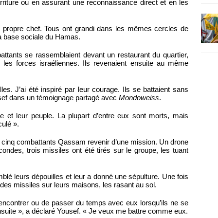
rriture ou en assurant une reconnaissance direct et en les
eur propre chef. Tous ont grandi dans les mêmes cercles de
a base sociale du Hamas.
ants se rassemblaient devant un restaurant du quartier,
er les forces israéliennes. Ils revenaient ensuite au même
es. J’ai été inspiré par leur courage. Ils se battaient sans
usef dans un témoignage partagé avec
Mondoweiss
.
rie et leur peuple. La plupart d’entre eux sont morts, mais
culé ».
 cinq combattants Qassam revenir d’une mission. Un drone
condes, trois missiles ont été tirés sur le groupe, les tuant
blé leurs dépouilles et leur a donné une sépulture. Une fois
 des missiles sur leurs maisons, les rasant au sol.
 rencontrer ou de passer du temps avec eux lorsqu’ils ne se
e ensuite », a déclaré Yousef. « Je veux me battre comme eux.