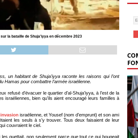
ur la bataille de Shuja'iyya en décembre 2023
COM
FON
 un habitant de Shuja’iyya raconte les raisons qui l’ont
du Hamas pour combattre l’armée israélienne.
 refusé d’évacuer le quartier d’al-Shuja’iyya, à l’est de la
es israéliennes, bien qu’ils aient encouragé leurs familles à
invasion
israélienne, et Yousef (nom d’emprunt) et son ami
taient les seuls à s’y trouver. Tous deux faisaient de leur
i couvraient le ciel.
 les guettait, non seulement parce que tout ce qui bougeait