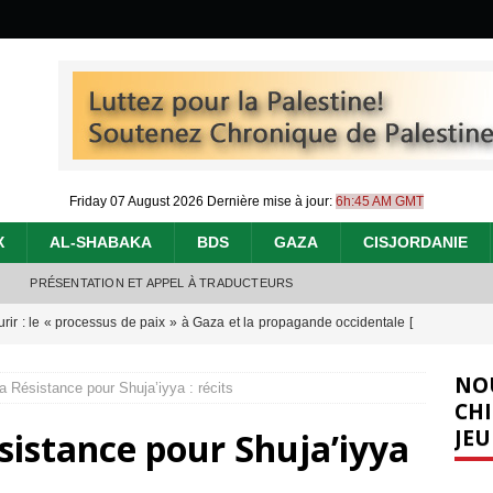
Friday 07 August 2026
Dernière mise à jour:
6h:45 AM GMT
X
AL-SHABAKA
BDS
GAZA
CISJORDANIE
PRÉSENTATION ET APPEL À TRADUCTEURS
urir : le « processus de paix » à Gaza et la propagande occidentale
[
NO
la Résistance pour Shuja’iyya : récits
nocide : l’histoire de Gaza au-delà des chiffres
[ 5 août 2026 ]
CHI
JEU
ésistance pour Shuja’iyya
effacent les preuves du génocide à Gaza
[ 4 août 2026 ]
 annonce un « accord de paix » à Gaza, les Israéliens multiplie les