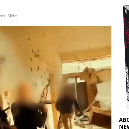
2026 ]
éliens bombardent des entrepôts de médicaments, aggravant ainsi la
ons
,
Slider
déjà dramatique
[ 7 août 2026 ]
AB
NE