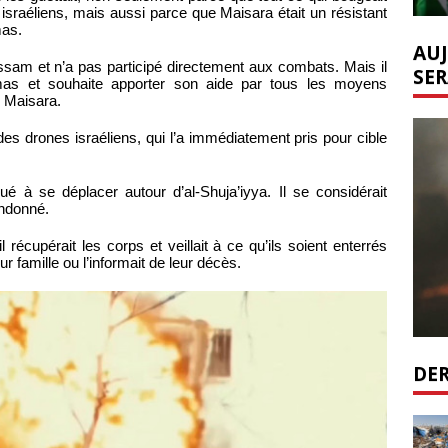
 israéliens, mais aussi parce que Maisara était un résistant
mas.
AUJ
am et n’a pas participé directement aux combats. Mais il
SER
s et souhaite apporter son aide par tous les moyens
e Maisara.
n des drones israéliens, qui l’a immédiatement pris pour cible
é à se déplacer autour d’al-Shuja’iyya. Il se considérait
andonné.
l récupérait les corps et veillait à ce qu’ils soient enterrés
ur famille ou l’informait de leur décès.
DER