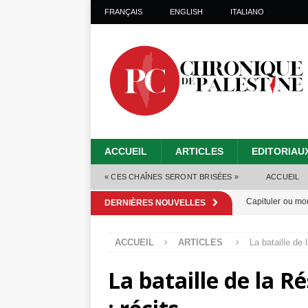
FRANÇAIS
ENGLISH
ITALIANO
ACCUEIL
ARTICLES
EDITORIAU
« CES CHAÎNES SERONT BRISÉES »
ACCUEIL
Capituler ou mo
DERNIÈRES NOUVELLES
6 août 2026 ]
ACCUEIL
ARTICLES
La bataille de 
Mille jours de gé
La bataille de la R
Les Israéliens 
Alors que Trump