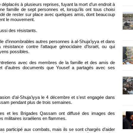
té déplacés à plusieurs reprises, fuyant la mort d’un endroit à
une famille de sept personnes et, lorsqu’ils ont tous choisi
cidé de rester sur place avec quelques amis, dont beaucoup
ent le mouvement.
ssi des résistants.
elle d’innombrables autres personnes à al-Shuja’iyya et dans
résistance contre l’attaque génocidaire d’Israël, ou qui
yens possibles.
’entretiens avec des membres de la famille et des amis de
 et d’autres documents que Yousef a partagés avec ses
vasion d’al-Shuja’iyya le 4 décembre et s’est engagée dans
ssam pendant plus de trois semaines.
rtes et les Brigades Qassam ont diffusé des images des
 militaires israéliens en flammes.
as participé aux combats, mais ils se sont chargés d’aider