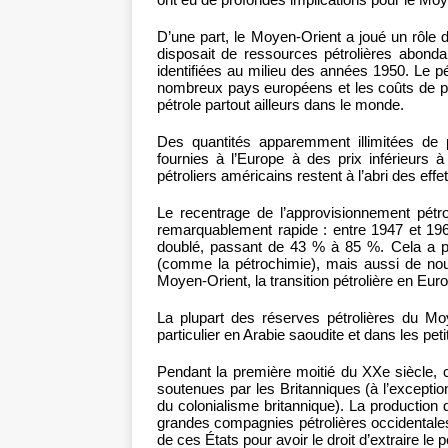
D’une part, le Moyen-Orient a joué un rôle dé
disposait de ressources pétrolières abond
identifiées au milieu des années 1950. Le p
nombreux pays européens et les coûts de pro
pétrole partout ailleurs dans le monde.
Des quantités apparemment illimitées de 
fournies à l’Europe à des prix inférieurs
pétroliers américains restent à l’abri des e
Le recentrage de l’approvisionnement pétr
remarquablement rapide : entre 1947 et 196
doublé, passant de 43 % à 85 %. Cela a p
(comme la pétrochimie), mais aussi de nouv
Moyen-Orient, la transition pétrolière en Euro
La plupart des réserves pétrolières du Mo
particulier en Arabie saoudite et dans les peti
Pendant la première moitié du XXe siècle, 
soutenues par les Britanniques (à l’exceptio
du colonialisme britannique). La production 
grandes compagnies pétrolières occidentales
de ces États pour avoir le droit d’extraire le p