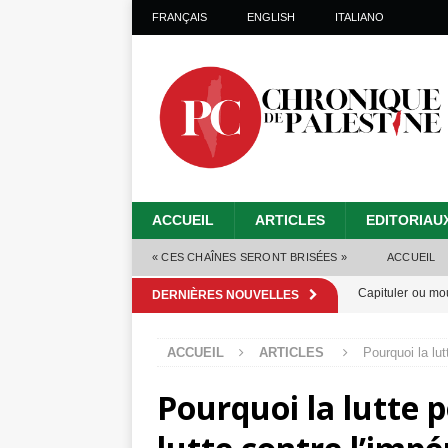
FRANÇAIS
ENGLISH
ITALIANO
ACCUEIL
ARTICLES
EDITORIAU
« CES CHAÎNES SERONT BRISÉES »
ACCUEIL
Capituler ou mo
DERNIÈRES NOUVELLES
6 août 2026 ]
ACCUEIL
ARTICLES
Pourquoi la lut
Mille jours de gé
Pourquoi la lutte p
Les Israéliens 
Alors que Trump