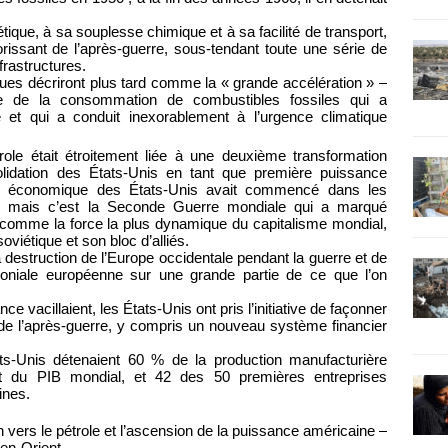
ique, à sa souplesse chimique et à sa facilité de transport,
lorissant de l’après-guerre, sous-tendant toute une série de
frastructures.
iques décriront plus tard comme la « grande accélération » –
e de la consommation de combustibles fossiles qui a
t qui a conduit inexorablement à l’urgence climatique
trole était étroitement liée à une deuxième transformation
olidation des États-Unis en tant que première puissance
ion économique des États-Unis avait commencé dans les
, mais c’est la Seconde Guerre mondiale qui a marqué
s comme la force la plus dynamique du capitalisme mondial,
oviétique et son bloc d’alliés.
destruction de l’Europe occidentale pendant la guerre et de
oloniale européenne sur une grande partie de ce que l’on
e vacillaient, les États-Unis ont pris l’initiative de façonner
e de l’après-guerre, y compris un nouveau système financier
s-Unis détenaient 60 % de la production manufacturière
t du PIB mondial, et 42 des 50 premières entreprises
ines.
n vers le pétrole et l’ascension de la puissance américaine –
en-Orient.