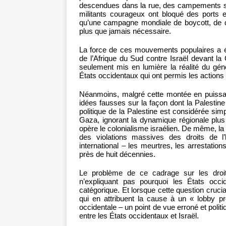
descendues dans la rue, des campements se
militants courageux ont bloqué des ports 
qu’une campagne mondiale de boycott, de dé
plus que jamais nécessaire.
La force de ces mouvements populaires a été 
de l’Afrique du Sud contre Israël devant la 
seulement mis en lumière la réalité du géno
États occidentaux qui ont permis les actions
Néanmoins, malgré cette montée en puissance
idées fausses sur la façon dont la Palesti
politique de la Palestine est considérée simp
Gaza, ignorant la dynamique régionale plus
opère le colonialisme israélien. De même, la 
des violations massives des droits de l
international – les meurtres, les arrestatio
près de huit décennies.
Le problème de ce cadrage sur les droits 
n’expliquant pas pourquoi les États occi
catégorique. Et lorsque cette question cruc
qui en attribuent la cause à un « lobby p
occidentale – un point de vue erroné et poli
entre les États occidentaux et Israël.