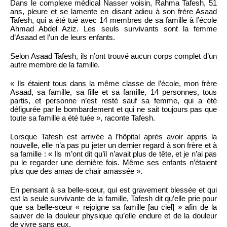
Dans le complexe médical Nasser voisin, Rahma Tafesh, 51
ans, pleure et se lamente en disant adieu à son frère Asaad
Tafesh, qui a été tué avec 14 membres de sa famille à l’école
Ahmad Abdel Aziz. Les seuls survivants sont la femme
d’Asaad et l’un de leurs enfants.
Selon Asaad Tafesh, ils n’ont trouvé aucun corps complet d’un
autre membre de la famille.
« Ils étaient tous dans la même classe de l’école, mon frère
Asaad, sa famille, sa fille et sa famille, 14 personnes, tous
partis, et personne n’est resté sauf sa femme, qui a été
défigurée par le bombardement et qui ne sait toujours pas que
toute sa famille a été tuée », raconte Tafesh.
Lorsque Tafesh est arrivée à l’hôpital après avoir appris la
nouvelle, elle n’a pas pu jeter un dernier regard à son frère et à
sa famille : « Ils m’ont dit qu’il n’avait plus de tête, et je n’ai pas
pu le regarder une dernière fois. Même ses enfants n’étaient
plus que des amas de chair amassée ».
En pensant à sa belle-sœur, qui est gravement blessée et qui
est la seule survivante de la famille, Tafesh dit qu’elle prie pour
que sa belle-sœur « rejoigne sa famille [au ciel] » afin de la
sauver de la douleur physique qu’elle endure et de la douleur
de vivre sans eux.