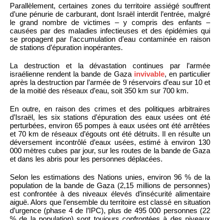
Parallèlement, certaines zones du territoire assiégé souffrent
d’une pénurie de carburant, dont Israël interdit l’entrée, malgré
le grand nombre de victimes – y compris des enfants –
causées par des maladies infectieuses et des épidémies qui
se propagent par l’accumulation d’eau contaminée en raison
de stations d’épuration inopérantes.
La destruction et la dévastation continues par l’armée
israélienne rendent la bande de Gaza
invivable
, en particulier
après la destruction par l’armée de 9 réservoirs d’eau sur 10 et
de la moitié des réseaux d’eau, soit 350 km sur 700 km.
En outre, en raison des crimes et des politiques arbitraires
d’Israël, les six stations d’épuration des eaux usées ont été
perturbées, environ 65 pompes à eaux usées ont été arrêtées
et 70 km de réseaux d’égouts ont été détruits. Il en résulte un
déversement incontrôlé d’eaux usées, estimé à environ 130
000 mètres cubes par jour, sur les routes de la bande de Gaza
et dans les abris pour les personnes déplacées.
Selon les estimations des Nations unies, environ 96 % de la
population de la bande de Gaza (2,15 millions de personnes)
est confrontée à des niveaux élevés d’insécurité alimentaire
aiguë. Alors que l’ensemble du territoire est classé en situation
d’urgence (phase 4 de l’IPC), plus de 495 000 personnes (22
% de la population) sont toujours confrontées à des niveaux