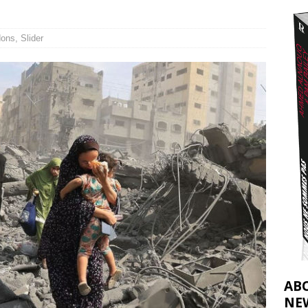
2026 ]
éliens bombardent des entrepôts de médicaments, aggravant ainsi la
dons
,
Slider
déjà dramatique
[ 7 août 2026 ]
AB
NE