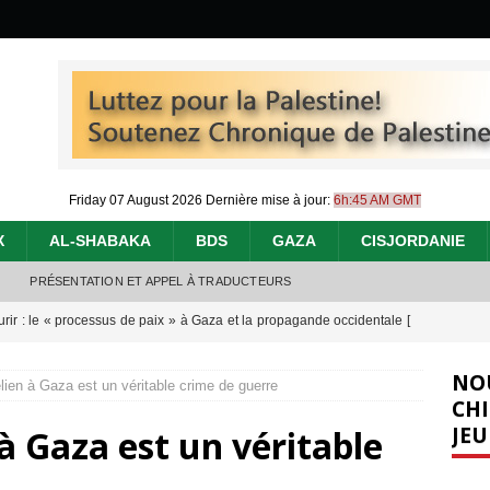
Friday 07 August 2026
Dernière mise à jour:
6h:45 AM GMT
X
AL-SHABAKA
BDS
GAZA
CISJORDANIE
PRÉSENTATION ET APPEL À TRADUCTEURS
urir : le « processus de paix » à Gaza et la propagande occidentale
[
NO
élien à Gaza est un véritable crime de guerre
nocide : l’histoire de Gaza au-delà des chiffres
[ 5 août 2026 ]
CHI
JEU
 à Gaza est un véritable
effacent les preuves du génocide à Gaza
[ 4 août 2026 ]
 annonce un « accord de paix » à Gaza, les Israéliens multiplie les