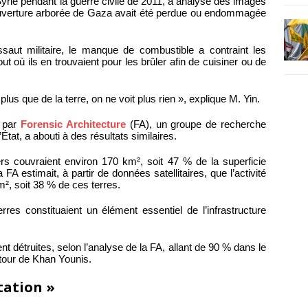
rie pendant la guerre civile de 2011, a analysé des images
couverture arborée de Gaza avait été perdue ou endommagée
ssaut militaire, le manque de combustible a contraint les
 où ils en trouvaient pour les brûler afin de cuisiner ou de
plus que de la terre, on ne voit plus rien », explique M. Yin.
e par
Forensic Architecture
(FA), un groupe de recherche
tat, a abouti à des résultats similaires.
ers couvraient environ 170 km², soit 47 % de la superficie
 FA estimait, à partir de données satellitaires, que l’activité
km², soit 38 % de ces terres.
rres constituaient un élément essentiel de l’infrastructure
ent détruites, selon l’analyse de la FA, allant de 90 % dans le
tour de Khan Younis.
station »