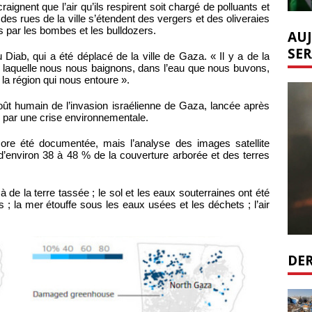
ignent que l’air qu’ils respirent soit chargé de polluants et
des rues de la ville s’étendent des vergers et des oliveraies
es par les bombes et les bulldozers.
AUJ
SER
 Diab, qui a été déplacé de la ville de Gaza. « Il y a de la
ans laquelle nous nous baignons, dans l’eau que nous buvons,
la région qui nous entoure ».
 coût humain de l’invasion israélienne de Gaza, lancée après
é par une crise environnementale.
re été documentée, mais l’analyse des images satellite
d’environ 38 à 48 % de la couverture arborée et des terres
à de la terre tassée ; le sol et les eaux souterraines ont été
; la mer étouffe sous les eaux usées et les déchets ; l’air
DER