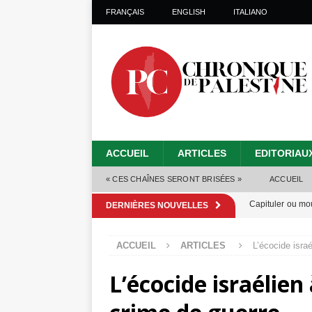
FRANÇAIS
ENGLISH
ITALIANO
ACCUEIL
ARTICLES
EDITORIAU
« CES CHAÎNES SERONT BRISÉES »
ACCUEIL
Capituler ou mo
DERNIÈRES NOUVELLES
6 août 2026 ]
ACCUEIL
ARTICLES
L’écocide isra
Mille jours de gé
L’écocide israélien
Les Israéliens 
Alors que Trump