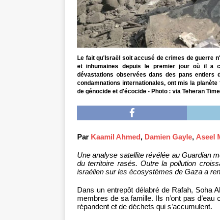
Le fait qu'Israël soit accusé de crimes de guerre 
et inhumaines depuis le premier jour où il a 
dévastations observées dans des pans entiers de
condamnations internationales, ont mis la planète f
de génocide et d'écocide - Photo : via Teheran Tim
Par
Kaamil Ahmed
,
Damien Gayle
,
Aseel
Une analyse satellite révélée au Guardian m
du territoire rasés. Outre la pollution crois
israélien sur les écosystèmes de Gaza a rend
Dans un entrepôt délabré de Rafah, Soha Abu
membres de sa famille. Ils n’ont pas d’eau 
répandent et de déchets qui s’accumulent.