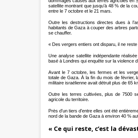
dommages causés aux terres agricoles en Sy
satellite montrant que jusqu’à 48 % de la 
entre le 7 octobre et le 21 mars.
Outre les destructions directes dues à l’a
habitants de Gaza à couper des arbres partout
se chauffer.
« Des vergers entiers ont disparu, il ne reste 
Une analyse satellite indépendante réalisé
basé à Londres qui enquête sur la violence d’É
Avant le 7 octobre, les fermes et les verg
totale de Gaza. À la fin du mois de février, la
militaire israélienne avait détruit plus de 65 
Outre les terres cultivées, plus de 7500 se
agricole du territoire.
Près d’un tiers d’entre elles ont été entièrem
nord de la bande de Gaza à environ 40 % au
« Ce qui reste, c’est la déva