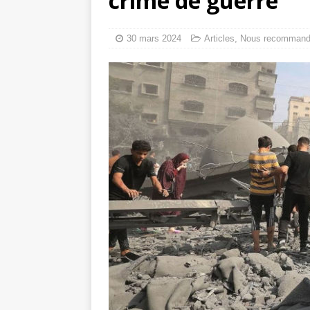
crime de guerre
tueries
[ 4 août 
Gaza : les Isra
30 mars 2024
Articles
,
Nous recomman
crise sanitaire 