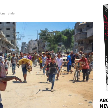
2026 ]
éliens bombardent des entrepôts de médicaments, aggravant ainsi la
dons
,
Slider
déjà dramatique
[ 7 août 2026 ]
AB
NE