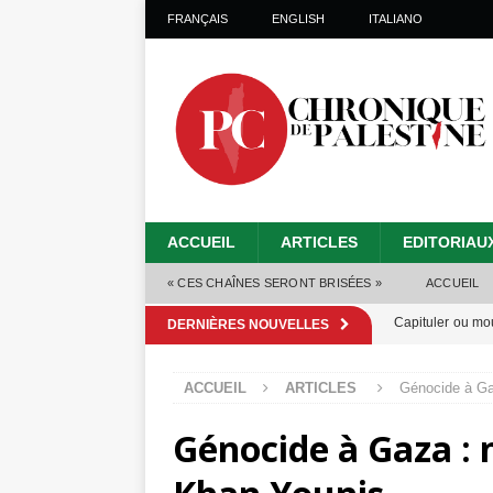
FRANÇAIS
ENGLISH
ITALIANO
ACCUEIL
ARTICLES
EDITORIAU
« CES CHAÎNES SERONT BRISÉES »
ACCUEIL
Capituler ou mo
DERNIÈRES NOUVELLES
6 août 2026 ]
ACCUEIL
ARTICLES
Génocide à Ga
Mille jours de gé
Génocide à Gaza : 
Les Israéliens 
Alors que Trump