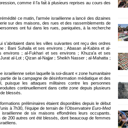
ssion, comme il l’a fait à plusieurs reprises au cours des
émédité ce matin, l’armée israélienne a lancé des dizaines
tillerie sur des maisons, des rues et des rassemblements de
ersonnes ont fui dans les rues, paniquées, à la recherche
 s’abritaient dans les villes suivantes ont reçu des ordres
ne : Bani Suhaila et ses environs ; Abasan al-Kabira et al-
s environs ; al-Fukhari et ses environs ; Khuza’a et ses
 Jurat al-Lot ; Qizan al-Najjar ; Sheikh Nasser ; al-Mahatta ;
e israélienne selon laquelle la soi-disant « zone humanitaire
it partie de la campagne de désinformation médiatique et des
l, puisque les attaques militaires contre les personnes
produites continuellement dans cette zone depuis plusieurs
 de blessés.
formations préliminaires étaient disponibles depuis le début
unis à 7h30, l’équipe de terrain de l’
Observatoire Euro-Med
 israélienne de six maisons effondrées leurs occupants.
us de 200 autres ont été blessés, dont beaucoup de femmes
sraéliens.