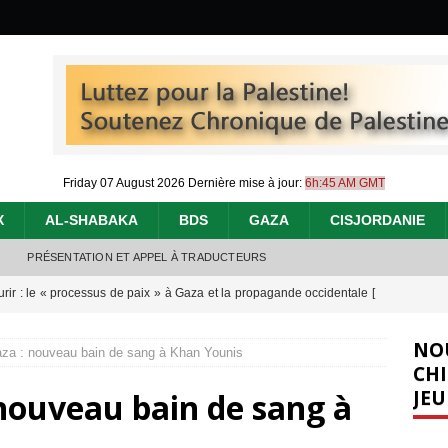
Friday 07 August 2026
Dernière mise à jour:
6h:45 AM GMT
X
AL-SHABAKA
BDS
GAZA
CISJORDANIE
PRÉSENTATION ET APPEL À TRADUCTEURS
urir : le « processus de paix » à Gaza et la propagande occidentale
[
NO
za : nouveau bain de sang à Khan Younis
nocide : l’histoire de Gaza au-delà des chiffres
[ 5 août 2026 ]
CHI
JEU
nouveau bain de sang à
effacent les preuves du génocide à Gaza
[ 4 août 2026 ]
 annonce un « accord de paix » à Gaza, les Israéliens multiplie les