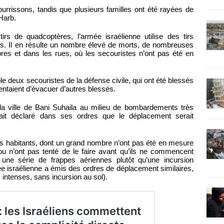
rrissons, tandis que plusieurs familles ont été rayées de
 Harb.
rs de quadcoptères, l’armée israélienne utilise des tirs
ivils. Il en résulte un nombre élevé de morts, de nombreuses
es et dans les rues, où les secouristes n’ont pas été en
le deux secouristes de la défense civile, qui ont été blessés
entaient d’évacuer d’autres blessés.
la ville de Bani Suhaila au milieu de bombardements très
avait déclaré dans ses ordres que le déplacement serait
 des habitants, dont un grand nombre n’ont pas été en mesure
u n’ont pas tenté de le faire avant qu’ils ne commencent
t une série de frappes aériennes plutôt qu’une incursion
mée israélienne a émis des ordres de déplacement similaires,
intenses, sans incursion au sol).