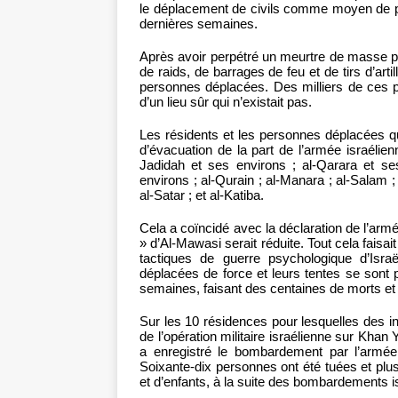
le déplacement de civils comme moyen de pre
dernières semaines.
Après avoir perpétré un meurtre de masse pr
de raids, de barrages de feu et de tirs d’ar
personnes déplacées. Des milliers de ces p
d’un lieu sûr qui n’existait pas.
Les résidents et les personnes déplacées qui
d’évacuation de la part de l’armée israélien
Jadidah et ses environs ; al-Qarara et se
environs ; al-Qurain ; al-Manara ; al-Salam ;
al-Satar ; et al-Katiba.
Cela a coïncidé avec la déclaration de l’armé
» d’Al-Mawasi serait réduite. Tout cela faisa
tactiques de guerre psychologique d’Israë
déplacées de force et leurs tentes se sont 
semaines, faisant des centaines de morts et
Sur les 10 résidences pour lesquelles des in
de l’opération militaire israélienne sur Khan Y
a enregistré le bombardement par l’armée
Soixante-dix personnes ont été tuées et pl
et d’enfants, à la suite des bombardements i