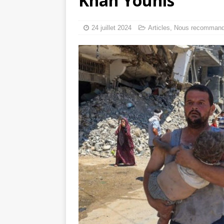
Khan Younis
tueries
[ 4 août 
Gaza : les Isra
24 juillet 2024
Articles
,
Nous recomman
crise sanitaire 