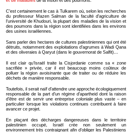
et de maladies
de la vision et des poumons.
C’est certainement le cas à Tulkarem où, selon les recherches
du professeur Mazen Salman de la faculté d’agriculture de
l’université de Khudouri, la plupart des maladies de la vision et
des poumons dans la région sont identifiées dans les environs
des usines israéliennes.
Sans parler des hectares de cultures palestiniennes qui ont été
détruits, notamment des exploitations d’agrumes à Wadi Qana
et des oliveraies à Qaryut (dans le gouvernorat de Salfit)…
Il est clair qu’Israël traite la Cisjordanie comme sa « zone
sacrifiée » privée, car il est beaucoup moins coûteux de
polluer la région avoisinante que de traiter ou de réduire les
déchets de manière responsable.
Toutefois, il serait naïf d’attendre une approche écologiquement
responsable de la part d’un régime d’apartheid dont la raison
d’être est de servir une entreprise coloniale plus vaste – en
particulier lorsque les violations continues contribuent à faire
avancer ce projet.
En plaçant des décharges dangereuses dans le territoire
palestinien occupé, Israël crée non seulement un
environnement très contraignant afin d’obliger les Palestiniens