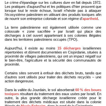
Le crime d’épandage sur les cultures dure en fait depuis 1972.
Les pratiques d’aujourd’hui et les politiques d’hier prouvent que
lorsque tout le reste échoue, Israël n’hésite pas à attaquer
l’écosystème palestinien en utilisant des produits toxiques afin
de nourrir son entreprise coloniale et son régime d’
apartheid
.
La terre palestinienne est également utilisée comme une
colossale « zone sacrifiée » par Israël qui place des
décharges à ciel ouvert appartenant à ses colonies illégales
dans les territoires palestiniens occupés (TPO).
Aujourd’hui, il existe au moins
15 décharges
israéliennes
répertoriées et dûment documentées en Cisjordanie, situées à
proximité de villages palestiniens, qui ont un impact négatif sur
le bien-être, l’agriculture et la sécurité des communautés de
proximité.
Certains sites servent à enfouir des déchets bruts, tandis que
d’autres sont utilisés pour traiter des déchets recyclés – une
action dangereuse.
Dans la vallée du Jourdain, le sol absorberait
60 % des boues
toxiques
résultant du traitement des eaux usées par Israël. En
outre, la plus grande décharge israélienne créée pour le
traitement des déchets médicaux est située dans la colonie
illégale de
Maale Ephraim
, dans le nord de la Cisjordanie.