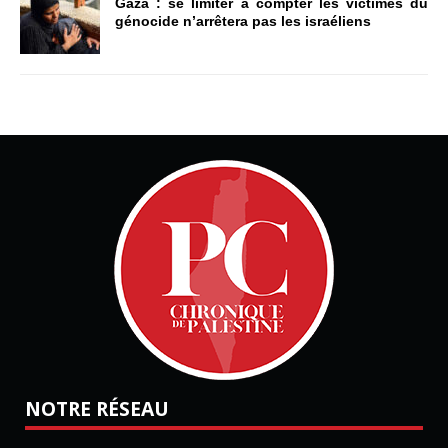
Gaza : se limiter à compter les victimes du
génocide n’arrêtera pas les israéliens
NOTRE RÉSEAU