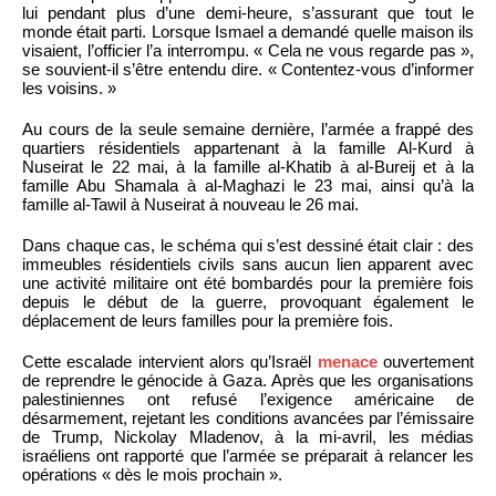
lui pendant plus d’une demi-heure, s’assurant que tout le
monde était parti. Lorsque Ismael a demandé quelle maison ils
visaient, l’officier l’a interrompu. « Cela ne vous regarde pas »,
se souvient-il s’être entendu dire. « Contentez-vous d’informer
les voisins. »
Au cours de la seule semaine dernière, l’armée a frappé des
quartiers résidentiels appartenant à la famille Al-Kurd à
Nuseirat le 22 mai, à la famille al-Khatib à al-Bureij et à la
famille Abu Shamala à al-Maghazi le 23 mai, ainsi qu’à la
famille al-Tawil à Nuseirat à nouveau le 26 mai.
Dans chaque cas, le schéma qui s’est dessiné était clair : des
immeubles résidentiels civils sans aucun lien apparent avec
une activité militaire ont été bombardés pour la première fois
depuis le début de la guerre, provoquant également le
déplacement de leurs familles pour la première fois.
Cette escalade intervient alors qu’Israël
menace
ouvertement
de reprendre le génocide à Gaza. Après que les organisations
palestiniennes ont refusé l’exigence américaine de
désarmement, rejetant les conditions avancées par l’émissaire
de Trump, Nickolay Mladenov, à la mi-avril, les médias
israéliens ont rapporté que l’armée se préparait à relancer les
opérations « dès le mois prochain ».