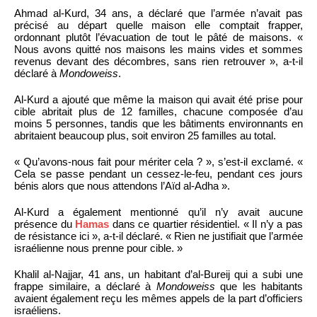
Ahmad al-Kurd, 34 ans, a déclaré que l’armée n’avait pas
précisé au départ quelle maison elle comptait frapper,
ordonnant plutôt l’évacuation de tout le pâté de maisons. «
Nous avons quitté nos maisons les mains vides et sommes
revenus devant des décombres, sans rien retrouver », a-t-il
déclaré à
Mondoweiss
.
Al-Kurd a ajouté que même la maison qui avait été prise pour
cible abritait plus de 12 familles, chacune composée d’au
moins 5 personnes, tandis que les bâtiments environnants en
abritaient beaucoup plus, soit environ 25 familles au total.
« Qu’avons-nous fait pour mériter cela ? », s’est-il exclamé. «
Cela se passe pendant un cessez-le-feu, pendant ces jours
bénis alors que nous attendons l’Aïd al-Adha ».
Al-Kurd a également mentionné qu’il n’y avait aucune
présence du
Hamas
dans ce quartier résidentiel. « Il n’y a pas
de résistance ici », a-t-il déclaré. « Rien ne justifiait que l’armée
israélienne nous prenne pour cible. »
Khalil al-Najjar, 41 ans, un habitant d’al-Bureij qui a subi une
frappe similaire, a déclaré à
Mondoweiss
que les habitants
avaient également reçu les mêmes appels de la part d’officiers
israéliens.