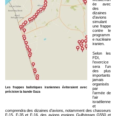
ée avec
des
dizaines
d’avions
simulant
une frappe
contre le
programm
e nucléaire
iranien.
Selon les
FDI,
l’exercice
sera l’un
des plus
importants
jamais
organisés
Les frappes balistiques iraniennes éviteraient avec
par
précision la bande Gaza
l’armée de
l’air
israélienne
et
comprendra des dizaines d’avions, notamment des chasseurs
F-15, F-35 et F-16, des avions espions Gulfstream G550 et