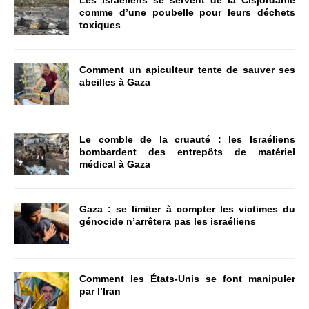
Les Israéliens se servent de la Cisjordanie
comme d’une poubelle pour leurs déchets
toxiques
Comment un apiculteur tente de sauver ses
abeilles à Gaza
Le comble de la cruauté : les Israéliens
bombardent des entrepôts de matériel
médical à Gaza
Gaza : se limiter à compter les victimes du
génocide n’arrêtera pas les israéliens
Comment les États-Unis se font manipuler
par l’Iran