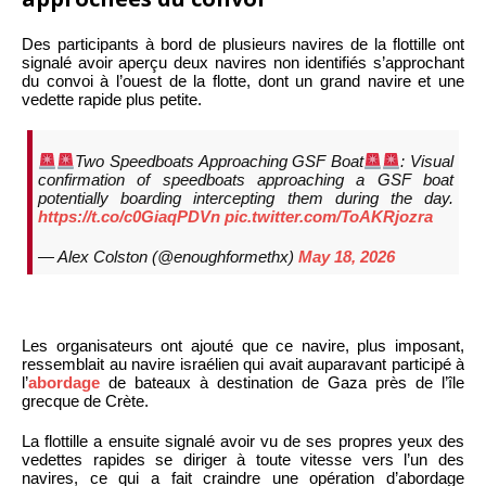
Des participants à bord de plusieurs navires de la flottille ont
signalé avoir aperçu deux navires non identifiés s’approchant
du convoi à l’ouest de la flotte, dont un grand navire et une
vedette rapide plus petite.
Two Speedboats Approaching GSF Boat
: Visual
confirmation of speedboats approaching a GSF boat
potentially boarding intercepting them during the day.
https://t.co/c0GiaqPDVn
pic.twitter.com/ToAKRjozra
— Alex Colston (@enoughformethx)
May 18, 2026
Les organisateurs ont ajouté que ce navire, plus imposant,
ressemblait au navire israélien qui avait auparavant participé à
l’
abordage
de bateaux à destination de Gaza près de l’île
grecque de Crète.
La flottille a ensuite signalé avoir vu de ses propres yeux des
vedettes rapides se diriger à toute vitesse vers l’un des
navires, ce qui a fait craindre une opération d’abordage