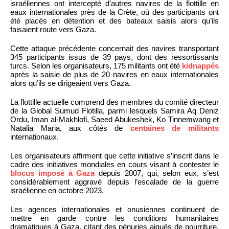
israéliennes ont intercepté d’autres navires de la flottille en
eaux internationales près de la Crète, où des participants ont
été placés en détention et des bateaux saisis alors qu’ils
faisaient route vers Gaza.
Cette attaque précédente concernait des navires transportant
345 participants issus de 39 pays, dont des ressortissants
turcs. Selon les organisateurs, 175 militants ont été
kidnappés
après la saisie de plus de 20 navires en eaux internationales
alors qu’ils se dirigeaient vers Gaza.
La flottille actuelle comprend des membres du comité directeur
de la Global Sumud Flotilla, parmi lesquels Samira Aq Deniz
Ordu, Iman al-Makhlofi, Saeed Abukeshek, Ko Tinnemwang et
Natalia Maria, aux côtés de
centaines de militants
internationaux.
Les organisateurs affirment que cette initiative s’inscrit dans le
cadre des initiatives mondiales en cours visant à contester le
blocus imposé à Gaza
depuis 2007, qui, selon eux, s’est
considérablement aggravé depuis l’escalade de la guerre
israélienne en octobre 2023.
Les agences internationales et onusiennes continuent de
mettre en garde contre les conditions humanitaires
dramatiques à Gaza, citant des pénuries aiguës de nourriture,