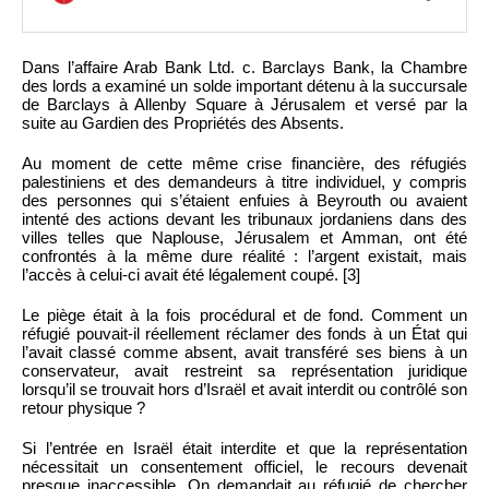
Dans l’affaire Arab Bank Ltd. c. Barclays Bank, la Chambre
des lords a examiné un solde important détenu à la succursale
de Barclays à Allenby Square à Jérusalem et versé par la
suite au Gardien des Propriétés des Absents.
Au moment de cette même crise financière, des réfugiés
palestiniens et des demandeurs à titre individuel, y compris
des personnes qui s’étaient enfuies à Beyrouth ou avaient
intenté des actions devant les tribunaux jordaniens dans des
villes telles que Naplouse, Jérusalem et Amman, ont été
confrontés à la même dure réalité : l’argent existait, mais
l’accès à celui-ci avait été légalement coupé. [3]
Le piège était à la fois procédural et de fond. Comment un
réfugié pouvait-il réellement réclamer des fonds à un État qui
l’avait classé comme absent, avait transféré ses biens à un
conservateur, avait restreint sa représentation juridique
lorsqu’il se trouvait hors d’Israël et avait interdit ou contrôlé son
retour physique ?
Si l’entrée en Israël était interdite et que la représentation
nécessitait un consentement officiel, le recours devenait
presque inaccessible. On demandait au réfugié de chercher