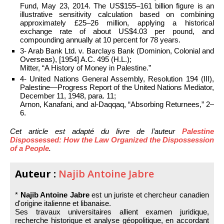
Fund, May 23, 2014. The US$155–161 billion figure is an
illustrative sensitivity calculation based on combining
approximately £25–26 million, applying a historical
exchange rate of about US$4.03 per pound, and
compounding annually at 10 percent for 78 years.
3- Arab Bank Ltd. v. Barclays Bank (Dominion, Colonial and
Overseas), [1954] A.C. 495 (H.L.);
Mitter, “A History of Money in Palestine.”
4- United Nations General Assembly, Resolution 194 (III),
Palestine—Progress Report of the United Nations Mediator,
December 11, 1948, para. 11;
Arnon, Kanafani, and al-Daqqaq, “Absorbing Returnees,” 2–
6.
Cet article est adapté du livre de l’auteur
Palestine
Dispossessed: How the Law Organized the Dispossession
of a People
.
Auteur :
Najib Antoine Jabre
*
Najib Antoine Jabre
est un juriste et chercheur canadien
d'origine italienne et libanaise.
Ses travaux universitaires allient examen juridique,
recherche historique et analyse géopolitique, en accordant