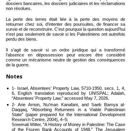
dossiers bancaires, les dossiers judiciaires et les réclamations
non résolues.
La perte des terres était liée à la perte des moyens de
retourner chez soi, d’intenter des poursuites, de financer sa
survie et de reconstruire. C’est pourquoi la question aujourd’hui
n’est pas seulement de savoir si les Palestiniens ont autrefois
perdu des biens.
Il s’agit de savoir si un ordre juridique qui a transformé
l’absence en dépossession peut encore être considéré
comme un mécanisme neutre de gestion des conséquences
de la guerre.
Notes
1- Israel, Absentees’ Property Law, 5710-1950, secs. 1, 4,
6, English translation reproduced by UNISPAL; Adalah,
“Absentees’ Property Law,” accessed May 7, 2026.
2- Arie Arnon, Nu‘man Kanafani, and Saeb Bamya al-
Daqqaq, “Absorbing Returnees in a Viable Palestinian
State” (paper prepared for the International Development
Research Centre, 2004), 4–5;
Sreemati Mitter, “A History of Money in Palestine: The Case
of the Frozen Bank Accounts of 1948,” The Jerusalem