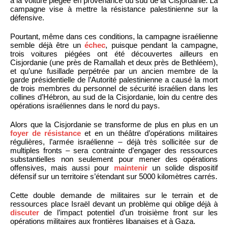
à la voiture piégée en provenance du sud de la Cisjordanie. La
campagne vise à mettre la résistance palestinienne sur la
défensive.
Pourtant, même dans ces conditions, la campagne israélienne
semble déjà être un
échec
, puisque pendant la campagne,
trois voitures piégées ont été découvertes ailleurs en
Cisjordanie (une près de Ramallah et deux près de Bethléem),
et qu’une fusillade perpétrée par un ancien membre de la
garde présidentielle de l’Autorité palestinienne a causé la mort
de trois membres du personnel de sécurité israélien dans les
collines d’Hébron, au sud de la Cisjordanie, loin du centre des
opérations israéliennes dans le nord du pays.
Alors que la Cisjordanie se transforme de plus en plus en un
foyer de résistance
et en un théâtre d’opérations militaires
régulières, l’armée israélienne – déjà très sollicitée sur de
multiples fronts – sera contrainte d’engager des ressources
substantielles non seulement pour mener des opérations
offensives, mais aussi pour
maintenir
un solide dispositif
défensif sur un territoire s’étendant sur 5000 kilomètres carrés.
Cette double demande de militaires sur le terrain et de
ressources place Israël devant un problème qui oblige déjà à
discuter
de l’impact potentiel d’un troisième front sur les
opérations militaires aux frontières libanaises et à Gaza.