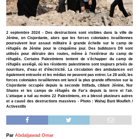
2 septembre 2024 - Des destructions sont visibles dans la ville de
Jénine, en Cisjordanie, alors que les forces coloniales israéliennes
poursuivent leur assaut militaire à grande échelle sur le camp de
réfugiés de Jénine pour le cinquième jour. Des bulldozers D9 sont
utilisés pour détruire des routes, même à l'extérieur du camp de
réfugiés. Certains Palestiniens tentent de s'échapper du camp de
réfugiés assiégé, où les résidents palestiniens sont toujours privés de
nourriture, d'eau et d'électricité. La circulation des ambulances est
également entravée et les médias ne peuvent pas entrer. Le 28 août, les
forces coloniales israéliennes ont lancé la plus grande offensive sur la
Cisjordanie occupée depuis la seconde Intifada, ciblant Jénine, Nur
Shams et les camps de réfugiés de Far'a depuis la terre et l'air.
L'attaque a tué au moins 22 Palestiniens, en a blessé plusieurs autres
et a causé des destructions massives - Photo : Wahaj Bani Moufleh /
Activestills
Par
Abdaljawad Omar