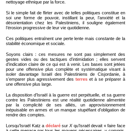
nettoyage ethnique par la force.
Si le simple fait de flirter avec de telles politiques constitue en
soi une forme de pouvoir, instillant la peur, l’anxiété et la
désorientation chez les Palestiniens, il souligne également
l’érosion progressive de leur vie quotidienne.
Ces politiques entraînent une perte lente mais constante de la
stabilité économique et sociale.
Soyons clairs : ces mesures ne sont pas simplement des
gestes vides ou des tactiques d’intimidation ; elles servent
d’indication claire de ce qui est à venir. Les bases sont jetées
pour une offensive plus complète et systématique visant à
isoler davantage Israël des Palestiniens de Cisjordanie, à
s’emparer plus agressivement des
terres
et à se préparer à
une offensive plus large.
La disposition d’Israël à la guerre est perpétuelle, et sa guerre
contre les Palestiniens est une réalité quotidienne alimentée
par la complicité de ses alliés, un approvisionnement
inépuisable en armes et un manque stupéfiant d’obligation de
rendre des comptes.
Lorsqu’Israël Katz a
déclaré
sur
X
qu’Israël devait « faire face
à cette menace par tous les moyens nécessaires, y compris,