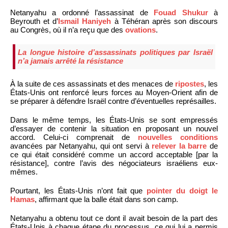
Netanyahu a ordonné l’assassinat de
Fouad Shukur
à
Beyrouth et d’
Ismail Haniyeh
à Téhéran après son discours
au Congrès, où il n’a reçu que des
ovations
.
La longue histoire d’assassinats politiques par Israël
n’a jamais arrêté la résistance
À la suite de ces assassinats et des menaces de
ripostes
, les
États-Unis ont renforcé leurs forces au Moyen-Orient afin de
se préparer à défendre Israël contre d’éventuelles représailles.
Dans le même temps, les États-Unis se sont empressés
d’essayer de contenir la situation en proposant un nouvel
accord. Celui-ci comprenait de
nouvelles conditions
avancées par Netanyahu, qui ont servi à
relever la barre
de
ce qui était considéré comme un accord acceptable [par la
résistance], contre l’avis des négociateurs israéliens eux-
mêmes.
Pourtant, les États-Unis n’ont fait que
pointer du doigt le
Hamas
, affirmant que la balle était dans son camp.
Netanyahu a obtenu tout ce dont il avait besoin de la part des
États-Unis à chaque étape du processus, ce qui lui a permis