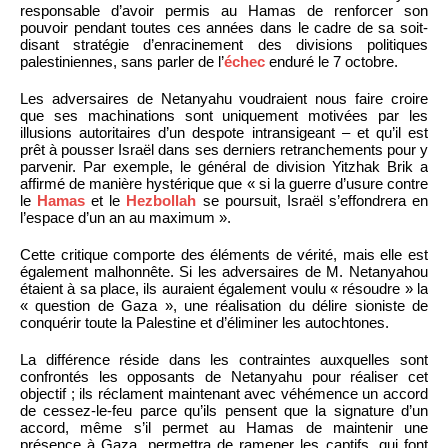
responsable d’avoir permis au Hamas de renforcer son
pouvoir pendant toutes ces années dans le cadre de sa soit-
disant stratégie d’enracinement des divisions politiques
palestiniennes, sans parler de l’
échec
enduré le 7 octobre.
Les adversaires de Netanyahu voudraient nous faire croire
que ses machinations sont uniquement motivées par les
illusions autoritaires d’un despote intransigeant – et qu’il est
prêt à pousser Israël dans ses derniers retranchements pour y
parvenir. Par exemple, le général de division Yitzhak Brik a
affirmé de manière hystérique que « si la guerre d’usure contre
le
Hamas
et le
Hezbollah
se poursuit, Israël s’effondrera en
l’espace d’un an au maximum ».
Cette critique comporte des éléments de vérité, mais elle est
également malhonnête. Si les adversaires de M. Netanyahou
étaient à sa place, ils auraient également voulu « résoudre » la
« question de Gaza », une réalisation du délire sioniste de
conquérir toute la Palestine et d’éliminer les autochtones.
La différence réside dans les contraintes auxquelles sont
confrontés les opposants de Netanyahu pour réaliser cet
objectif ; ils réclament maintenant avec véhémence un accord
de cessez-le-feu parce qu’ils pensent que la signature d’un
accord, même s’il permet au Hamas de maintenir une
présence à Gaza, permettra de ramener les captifs, qui font