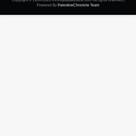
Copyright © 1999-2026 chroniquepalestine.com. All rights reserved |
Powered By
PalestineChronicle Team