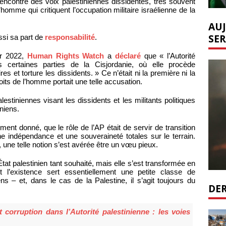
l’encontre des voix palestiniennes dissidentes, très souvent
omme qui critiquent l’occupation militaire israélienne de la
AUJ
SER
si sa part de
responsabilité
.
er 2022,
Human Rights Watch
a
déclaré
que « l’Autorité
s certaines parties de la Cisjordanie, où elle procède
s et torture les dissidents. » Ce n’était ni la première ni la
its de l’homme portait une telle accusation.
lestiniennes visant les dissidents et les militants politiques
iniens.
ent donné, que le rôle de l’AP était de servir de transition
une indépendance et une souveraineté totales sur le terrain.
, une telle notion s’est avérée être un vœu pieux.
tat palestinien tant souhaité, mais elle s’est transformée en
 l’existence sert essentiellement une petite classe de
ens – et, dans le cas de la Palestine, il s’agit toujours du
DER
 corruption dans l’Autorité palestinienne : les voies