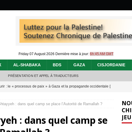
Friday 07 August 2026
Dernière mise à jour:
6h:45 AM GMT
X
AL-SHABAKA
BDS
GAZA
CISJORDANIE
PRÉSENTATION ET APPEL À TRADUCTEURS
urir : le « processus de paix » à Gaza et la propagande occidentale
[
NO
htayyeh : dans quel camp se place l’Autorité de Ramallah ?
nocide : l’histoire de Gaza au-delà des chiffres
[ 5 août 2026 ]
CHI
JEU
yeh : dans quel camp se
effacent les preuves du génocide à Gaza
[ 4 août 2026 ]
 annonce un « accord de paix » à Gaza, les Israéliens multiplie les