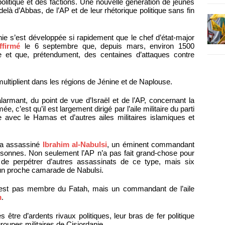
olitique et des factions. Une nouvelle génération de jeunes
delà d’Abbas, de l’AP et de leur rhétorique politique sans fin
ie s’est développée si rapidement que le chef d’état-major
ffirmé
le 6 septembre que, depuis mars, environ 1500
ie et que, prétendument, des centaines d’attaques contre
multiplient dans les régions de Jénine et de Naplouse.
alarmant, du point de vue d’Israël et de l’AP, concernant la
 c’est qu’il est largement dirigé par l’aile militaire du parti
e avec le Hamas et d’autres ailes militaires islamiques et
e a assassiné
Ibrahim al-Nabulsi
, un éminent commandant
ersonnes. Non seulement l’AP n’a pas fait grand-chose pour
 de perpétrer d’autres assassinats de ce type, mais six
un proche camarade de Nabulsi.
n’est pas membre du Fatah, mais un commandant de l’aile
m
.
être d’ardents rivaux politiques, leur bras de fer politique
oupes militaires de Cisjordanie.