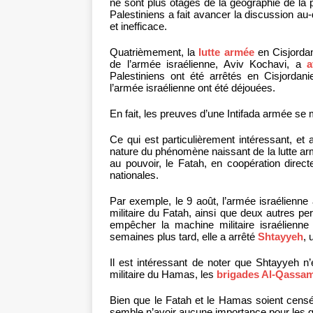
ne sont plus otages de la géographie de la p
Palestiniens a fait avancer la discussion au-
et inefficace.
Quatrièmement, la
lutte armée
en Cisjordan
de l’armée israélienne, Aviv Kochavi, a
a
Palestiniens ont été arrêtés en Cisjordan
l’armée israélienne ont été déjouées.
En fait, les preuves d’une Intifada armée se 
Ce qui est particulièrement intéressant, et 
nature du phénomène naissant de la lutte armée,
au pouvoir, le Fatah, en coopération direct
nationales.
Par exemple, le 9 août, l’armée israélienn
militaire du Fatah, ainsi que deux autres p
empêcher la machine militaire israélienne
semaines plus tard, elle a arrêté
Shtayyeh
, 
Il est intéressant de noter que Shtayyeh 
militaire du Hamas, les
brigades Al-Qassa
Bien que le Fatah et le Hamas soient censés 
semble n’avoir aucune importance pour les gr