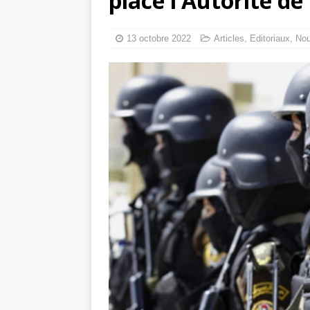
place l’Autorité d
tueries
[ 4 août 
Gaza : les Isra
13 octobre 2022
Articles
,
Editoriaux
,
No
crise sanitaire 