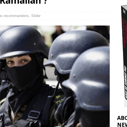
e Ramallah ?
2026 ]
éliens bombardent des entrepôts de médicaments, aggravant ainsi la
us recommandons
,
Slider
déjà dramatique
[ 7 août 2026 ]
AB
NE