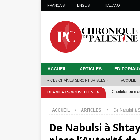
FRANÇAIS
ENGLISH
ITALIANO
ACCUEIL
ARTICLES
EDITORIAU
« CES CHAÎNES SERONT BRISÉES »
ACCUEIL
Capituler ou mo
DERNIÈRES NOUVELLES
6 août 2026 ]
ACCUEIL
ARTICLES
De Nabulsi à S
Mille jours de gé
De Nabulsi à Shtay
Les Israéliens 
Alors que Trump