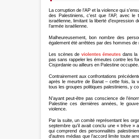
La corruption de l’AP et la violence qui s’ensu
des Palestiniens, c’est que l’AP, avec le 
israélienne, limitant la liberté d’expressio
l’armée israélienne.
Malheureusement, bon nombre des personn
également été arrêtées par des hommes de m
Les scènes de
violentes émeutes
dans la 
pas sans rappeler les émeutes contre les for
Cisjordanie ou ailleurs en Palestine occupée.
Contrairement aux confrontations précédentes
après le meurtre de Banat – cette fois, la v
tous les groupes politiques palestiniens, y co
N’ayant peut-être pas conscience de l’énor
Palestine ces dernières années, le gouv
violence.
Par la suite, un comité représentant les org
septembre qu’il avait conclu une « trêve » a
qui comprend des personnalités palestinien
d’autres médias que l’accord limite toute arr