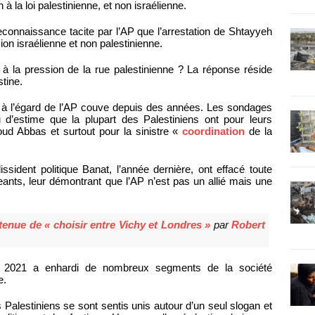
à la loi palestinienne, et non israélienne.
reconnaissance tacite par l’AP que l’arrestation de Shtayyeh
on israélienne et non palestinienne.
 à la pression de la rue palestinienne ? La réponse réside
stine.
ent à l’égard de l’AP couve depuis des années. Les sondages
 d’estime que la plupart des Palestiniens ont pour leurs
oud Abbas et surtout pour la sinistre «
coordination
de la
ssident politique Banat, l’année dernière, ont effacé toute
eants, leur démontrant que l’AP n’est pas un allié mais une
tenue de « choisir entre Vichy et Londres »
par
Robert
2021 a enhardi de nombreux segments de la société
e.
 Palestiniens se sont sentis unis autour d’un seul slogan et