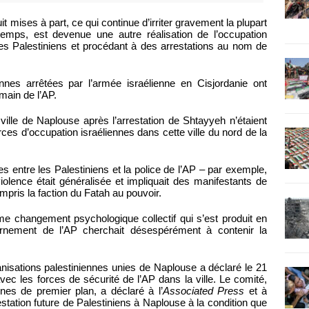
it mises à part, ce qui continue d’irriter gravement la plupart
temps, est devenue une autre réalisation de l’occupation
n des Palestiniens et procédant à des arrestations au nom de
es arrêtées par l’armée israélienne en Cisjordanie ont
ain de l’AP.
ville de Naplouse après l’arrestation de Shtayyeh n’étaient
ces d’occupation israéliennes dans cette ville du nord de la
 entre les Palestiniens et la police de l’AP – par exemple,
iolence était généralisée et impliquait des manifestants de
mpris la faction du Fatah au pouvoir.
me changement psychologique collectif qui s’est produit en
ernement de l’AP cherchait désespérément à contenir la
anisations palestiniennes unies de Naplouse a déclaré le 21
vec les forces de sécurité de l’AP dans la ville. Le comité,
nes de premier plan, a déclaré à l’
Associated Press
et à
estation future de Palestiniens à Naplouse à la condition que