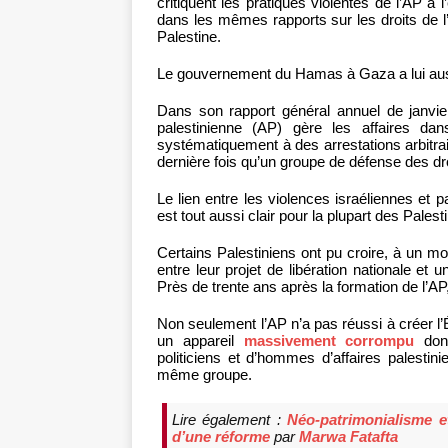
critiquent les pratiques violentes de l’AP à 
dans les mêmes rapports sur les droits de l’h
Palestine.
Le gouvernement du Hamas à Gaza a lui aus
Dans son rapport général annuel de janvi
palestinienne (AP) gère les affaires dan
systématiquement à des arrestations arbitraire
dernière fois qu’un groupe de défense des dro
Le lien entre les violences israéliennes et pa
est tout aussi clair pour la plupart des Palest
Certains Palestiniens ont pu croire, à un mom
entre leur projet de libération nationale et 
Près de trente ans après la formation de l’AP
Non seulement l’AP n’a pas réussi à créer l’É
un appareil
massivement corrompu
dont
politiciens et d’hommes d’affaires palestini
même groupe.
Lire également :
Néo-patrimonialisme et
d’une réforme
par
Marwa Fatafta