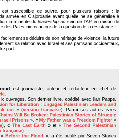
est susceptible de suivre, pour plusieurs raisons : la
fada armée en Cisjordanie avant qu’elle ne se généralise à
sition imminente du
leadership
au sein de l’AP en raison de
te des Palestiniens autour de la question de la résistance.
t facilement se déduire de son héritage de violence, la future
lement sa relation avec Israël et ses partisans occidentaux,
tre part.
roud
est journaliste, auteur et rédacteur en chef de
cle
.
 six ouvrages. Son dernier livre, coédité avec Ilan Pappé,
ion for Liberation : Engaged Palestinian Leaders and
eak out
» (
version française
). Parmi ses autres livres
hains Will Be Broken: Palestinian Stories of Struggle
sraeli Prisons
», «
My Father was a Freedom Fighter
»
se
), «
The Last Earth
» et «
The Second Palestinian
n française
)
, «
Before the Flood
», a été publié par Seven Stories