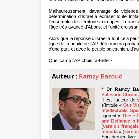
Malheureusement, davantage de violence 
détermination d’Israël à écraser toute Inti
l’ensemble des territoires occupés, la tran
l’âge très avancé d’Abbas, et l’unité croissan
Alors que la réponse d’Israël à tout cela peu
ligne de conduite de l’AP déterminera probab
d’une part, et avec le peuple palestinien, d’au
Quel camp l’AP choisira-t-elle ?
Auteur :
Ramzy Baroud
*
Dr Ramzy Ba
Palestine Chroni
Il est l'auteur de
s'intitule «
Our Vis
Intellectuals Sp
figurent «
These C
and Defiance in I
(
version françai
Intifada
» (
versio
Son dernier livre