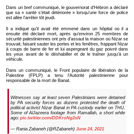
Dans un bref communiqué, le gouvernorat d’Hébron a déclaré
que sa « santé s’était détériorée » lorsqu’une force de police
est allée l’arrêter tôt jeudi.
Il a indiqué qu’il avait été emmené dans un hôpital où il a
ensuite été déclaré mort, après qu’environ 25 membres de
sécurité palestiniennes ont pris d’assaut la maison où Nizar se
trouvait, faisant sauter les portes et les fenêtres, frappant Nizar
à coups de barre de fer et lui aspergeant du gaz poivré dans
les yeux avant de le déshabiller et de le traîner jusqu’à un
véhicule.
Dans un communiqué, le Front populaire de libération de la
Palestine (FPLP) a tenu l’Autorité palestinienne pour
responsable de la mort de Banat.
Witnesses say at least seven Palestinians were detained
by PA security forces as dozens protested the death of
political activist Nizar Banat in PA custody earlier on THU.
Some of AlJazeera footage from Ramallah, a short while
ago:
pic.twitter.com/DDKroNg2sN
— Rania Zabaneh (@RZabaneh)
June 24, 2021