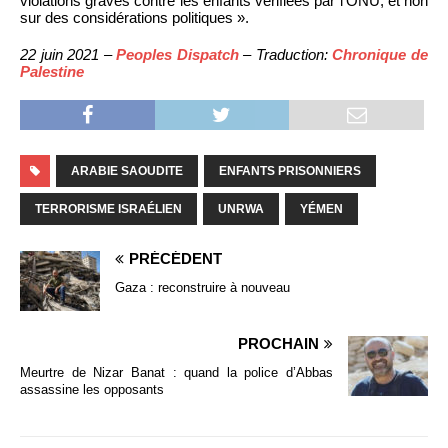
violations graves contre les enfants vérifiées par l’ONU, et non
sur des considérations politiques ».
22 juin 2021 –
Peoples Dispatch
– Traduction:
Chronique de
Palestine
ARABIE SAOUDITE
ENFANTS PRISONNIERS
TERRORISME ISRAÉLIEN
UNRWA
YÉMEN
PRÉCÉDENT
Gaza : reconstruire à nouveau
PROCHAIN
Meurtre de Nizar Banat : quand la police d’Abbas
assassine les opposants