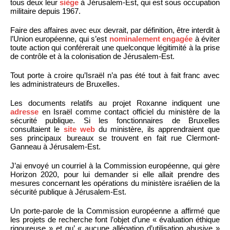
tous deux leur
siège
à Jérusalem-Est, qui est sous occupation
militaire depuis 1967.
Faire des affaires avec eux devrait, par définition, être interdit à
l’Union européenne, qui s’est
nominalement engagée
à éviter
toute action qui conférerait une quelconque légitimité à la prise
de contrôle et à la colonisation de Jérusalem-Est.
Tout porte à croire qu’Israël n’a pas été tout à fait franc avec
les administrateurs de Bruxelles.
Les documents relatifs au projet Roxanne indiquent une
adresse
en Israël comme contact officiel du ministère de la
sécurité publique. Si les fonctionnaires de Bruxelles
consultaient le
site web
du ministère, ils apprendraient que
ses principaux bureaux se trouvent en fait rue Clermont-
Ganneau à Jérusalem-Est.
J’ai envoyé un courriel à la Commission européenne, qui gère
Horizon 2020, pour lui demander si elle allait prendre des
mesures concernant les opérations du ministère israélien de la
sécurité publique à Jérusalem-Est.
Un porte-parole de la Commission européenne a affirmé que
les projets de recherche font l’objet d’une « évaluation éthique
rigoureuse » et qu’ « aucune allégation d’utilisation abusive »