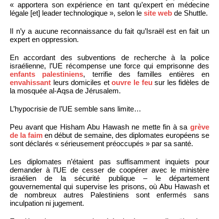
« apportera son expérience en tant qu’expert en médecine
légale [et] leader technologique », selon le
site web
de Shuttle.
Il n’y a aucune reconnaissance du fait qu’Israël est en fait un
expert en oppression.
En accordant des subventions de recherche à la police
israélienne, l’UE récompense une force qui emprisonne des
enfants palestiniens
, terrifie des familles entières en
envahissant
leurs domiciles et
ouvre le feu
sur les fidèles de
la mosquée al-Aqsa de Jérusalem.
L’hypocrisie de l’UE semble sans limite…
Peu avant que Hisham Abu Hawash ne mette fin à sa
grève
de la faim
en début de semaine, des diplomates européens se
sont déclarés « sérieusement préoccupés » par sa santé.
Les diplomates n’étaient pas suffisamment inquiets pour
demander à l’UE de cesser de coopérer avec le ministère
israélien de la sécurité publique – le département
gouvernemental qui supervise les prisons, où Abu Hawash et
de nombreux autres Palestiniens sont enfermés sans
inculpation ni jugement.