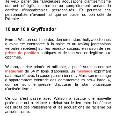
Je veux parler des fallacieuses accusations d’antisémitisme
qui ont déréglé, interrompu ou complètement anéanti la
carrière d’innombrables personnalités. Et pourtant ces
personnalités n’avaient fait que se placer du bon côté de
l’histoire.
10 sur 10 à Gryffondor
Emma Watson est l’une des dernières stars hollywoodiennes
à avoir été confrontée à la haine et au
trolling
[agressions
verbales répétées] sur les réseaux sociaux en raison de ses
prises de position
politiques et de son soutien légitime aux
opprimés.
Watson, actrice primée et militante, a posté sur son compte
Instagram
de 64 millions d’abonnés, un
message
exprimant
sa solidarité avec la cause palestinienne… Mais son message
a apparemment contrarié des commentateurs pro-« Israël »,
qui se sont empressé d’accuser la star britannique
d’antisémitisme.
Ce qui s’est passé avec Watson a suscité une nouvelle
polémique qui a relancé le débat sur le lien entre la défense
des droits des Palestiniens et les accusations de racisme ou
antisémitisme.