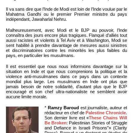
Il va sans dire que l’Inde de Modi est loin de l’Inde voulue par le
Mahatma Gandhi ou le premier Premier ministre du pays
indépendant, Jawaharlal Nehru.
Malheureusement, avec Modi et le BJP au pouvoir, l’Inde
connaîtra des jours encore plus tragiques. Flanqué d’alliés tout
aussi racistes et violents à Tel Aviv et à Washington, Modi se
sent habilité à prendre davantage de mesures aussi sinistres
et discriminatoires contre les minorités les plus faibles du
pays, en particulier les musulmans.
Il est essentiel que nous nous informions davantage sur la
situation en Inde et que nous comprenions la politique et la
violence anti-musulmanes dans ce pays dans un contexte
mondial plus large. Les musulmans en Inde ont plus que
jamais besoin de notre solidarité, d’autant plus que le BJP
encouragé et son chef ultra-nationaliste ne semblent avoir
aucune limite morale.
*
Ramzy Baroud
est journaliste, auteur et
rédacteur en chef de
Palestine Chronicle
.
Son dernier livre est «
These Chains Will
Be Broken
: Palestinian Stories of Struggle
and Defiance in Israeli Prisons”» (Clarity
Press). Baroud a un doctorat en études de