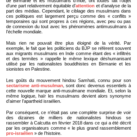
de Birmanie et les musulmans d’Inde, ont toutes fait l’objet
d’une part relativement équitable d’
attention
et d’analyse de la
part des médias. Cependant, le ciblage des musulmans dans
ces politiques est largement perçu comme des « conflits »
temporaires qui sont propres à ces régions, avec peu ou pas
de connexion du tout avec les phénomènes antimusulmans à
l’échelle mondiale.
Mais rien ne pouvait être plus éloigné de la vérité. Par
exemple, le fait que les politiciens du BJP se réfèrent souvent
aux migrants musulmans en Inde comme étant des « infiltrés
et des termites » rappelle le même lexique déshumanisant
utilisé par les nationalistes bouddhistes en Birmanie et les
sionistes en Palestine.
Les goûts du mouvement hindou Samhati, connu pour son
sectarisme anti-musulman
, sont donc devenus essentiels à
cette nouvelle marque anti-musulmane mondiale. Et, selon la
même logique, haïr les musulmans devient alors synonyme
d’aimer l’apartheid israélien.
Par conséquent, ce n’était pas une complète surprise de voir
des dizaines de milliers de nationalistes hindous se
rassembler à Calcutta en février 2018 dans ce qui a été décrit
par les organisateurs comme « le plus grand rassemblement
pro-israélien
» de l’histoire.