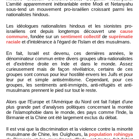
L’amitié apparemment inébranlable entre Modi et Netanyahu
sous-tend un mouvement pro-israélien croissant parmi les
nationalistes hindous.
Les idéologues nationalistes hindous et les sionistes pro-
israéliens ont depuis longtemps découvert une
cause
commune
, fondée sur un
sentiment collectif
de
suprématie
raciale
et d’intolérance à l’égard de l’Islam et des musulmans.
En fait, Israël est devenu, ces dernières années, le
dénominateur commun entre divers groupes ultra-nationalistes
et d’extrême droite en Inde et dans le monde. Assez
curieusement mais de façon révélatrice, certains de ces
groupes sont connus pour leur hostilité envers les Juifs et pour
leur pur et simple antisémitisme. Cependant, pour ces
groupes, les sentiments anti-immigrés, anti-réfugiés et anti-
musulmans prennent le pied sur tout le reste.
Alors que l’Europe et l’Amérique du Nord ont fait l’objet d’une
plus grande part d’analyses politiques concernant la montée
de l’islamophobie dans le monde, des pays comme l’Inde, la
Birmanie et la Chine ont été largement exclus du débat.
Il est vrai que la discrimination et la violence contre la minorité
musulmane de Chine, les Ouïghours, la
population rohingya