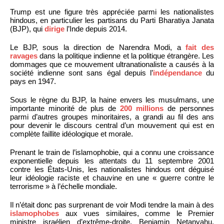
Trump est une figure très appréciée parmi les nationalistes
hindous, en particulier les partisans du Parti Bharatiya Janata
(BJP), qui
dirige
l’Inde depuis 2014.
Le BJP, sous la direction de Narendra Modi, a
fait des
ravages
dans la politique indienne et la politique étrangère. Les
dommages que ce mouvement ultranationaliste a causés à la
société indienne sont sans égal depuis l’
indépendance
du
pays en 1947.
Sous le règne du BJP, la haine envers les musulmans, une
importante minorité de plus de
200 millions
de personnes
parmi d’autres groupes minoritaires, a grandi au fil des ans
pour devenir le discours central d’un mouvement qui est en
complète faillite idéologique et morale.
Prenant le train de l’islamophobie, qui a connu une croissance
exponentielle depuis les attentats du 11 septembre 2001
contre les États-Unis, les nationalistes hindous ont déguisé
leur idéologie raciste et chauvine en une « guerre contre le
terrorisme » à l’échelle mondiale.
Il n’était donc pas surprenant de voir Modi tendre la main à des
islamophobes
aux vues similaires, comme le Premier
ministre israélien d’extrême-droite, Benjamin Netanyahu.