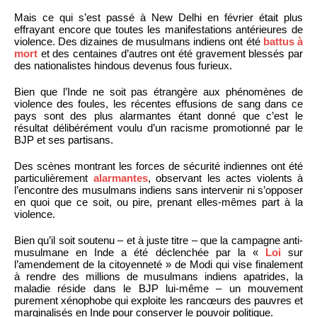
Mais ce qui s’est passé à New Delhi en février était plus
effrayant encore que toutes les manifestations antérieures de
violence. Des dizaines de musulmans indiens ont été
battus à
mort
et des centaines d’autres ont été gravement blessés par
des nationalistes hindous devenus fous furieux.
Bien que l’Inde ne soit pas étrangère aux phénomènes de
violence des foules, les récentes effusions de sang dans ce
pays sont des plus alarmantes étant donné que c’est le
résultat délibérément voulu d’un racisme promotionné par le
BJP et ses partisans.
Des scènes montrant les forces de sécurité indiennes ont été
particulièrement
alarmantes
, observant les actes violents à
l’encontre des musulmans indiens sans intervenir ni s’opposer
en quoi que ce soit, ou pire, prenant elles-mêmes part à la
violence.
Bien qu’il soit soutenu – et à juste titre – que la campagne anti-
musulmane en Inde a été déclenchée par la «
Loi
sur
l’amendement de la citoyenneté » de Modi qui vise finalement
à rendre des millions de musulmans indiens apatrides, la
maladie réside dans le BJP lui-même – un mouvement
purement xénophobe qui exploite les rancœurs des pauvres et
marginalisés en Inde pour conserver le pouvoir politique.