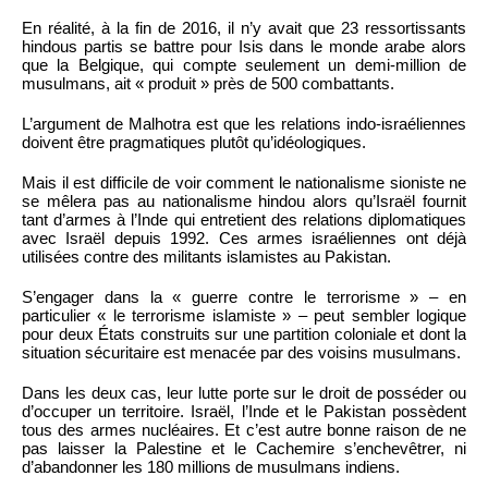
En réalité, à la fin de 2016, il n’y avait que 23 ressortissants
hindous partis se battre pour Isis dans le monde arabe alors
que la Belgique, qui compte seulement un demi-million de
musulmans, ait « produit » près de 500 combattants.
L’argument de Malhotra est que les relations indo-israéliennes
doivent être pragmatiques plutôt qu’idéologiques.
Mais il est difficile de voir comment le nationalisme sioniste ne
se mêlera pas au nationalisme hindou alors qu’Israël fournit
tant d’armes à l’Inde qui entretient des relations diplomatiques
avec Israël depuis 1992. Ces armes israéliennes ont déjà
utilisées contre des militants islamistes au Pakistan.
S’engager dans la « guerre contre le terrorisme » – en
particulier « le terrorisme islamiste » – peut sembler logique
pour deux États construits sur une partition coloniale et dont la
situation sécuritaire est menacée par des voisins musulmans.
Dans les deux cas, leur lutte porte sur le droit de posséder ou
d’occuper un territoire. Israël, l’Inde et le Pakistan possèdent
tous des armes nucléaires. Et c’est autre bonne raison de ne
pas laisser la Palestine et le Cachemire s’enchevêtrer, ni
d’abandonner les 180 millions de musulmans indiens.