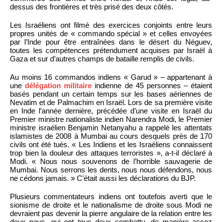
dessus des frontières et très prisé des deux côtés.
Les Israéliens ont filmé des exercices conjoints entre leurs
propres unités de « commando spécial » et celles envoyées
par l’Inde pour être entraînées dans le désert du Néguev,
toutes les compétences prétendument acquises par Israël à
Gaza et sur d’autres champs de bataille remplis de civils.
Au moins 16 commandos indiens « Garud » – appartenant à
une
délégation militaire
indienne de 45 personnes – étaient
basés pendant un certain temps sur les bases aériennes de
Nevatim et de Palmachim en Israël. Lors de sa première visite
en Inde l’année dernière, précédée d’une visite en Israël du
Premier ministre nationaliste indien Narendra Modi, le Premier
ministre israélien Benjamin Netanyahu a rappelé les attentats
islamistes de 2008 à Mumbai au cours desquels près de 170
civils ont été tués. « Les Indiens et les Israéliens connaissent
trop bien la douleur des attaques terroristes », a-t-il déclaré à
Modi. « Nous nous souvenons de l’horrible sauvagerie de
Mumbai. Nous serrons les dents, nous nous défendons, nous
ne cédons jamais. » C’était aussi les déclarations du BJP.
Plusieurs commentateurs indiens ont toutefois averti que le
sionisme de droite et le nationalisme de droite sous Modi ne
devraient pas devenir la pierre angulaire de la relation entre les
deux pays, qui ont tous deux combattu, de manière assez