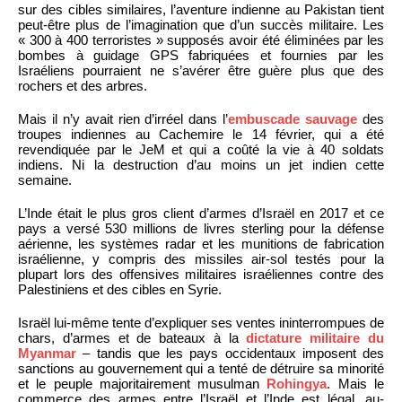
sur des cibles similaires, l’aventure indienne au Pakistan tient
peut-être plus de l’imagination que d’un succès militaire. Les
« 300 à 400 terroristes » supposés avoir été éliminées par les
bombes à guidage GPS fabriquées et fournies par les
Israéliens pourraient ne s’avérer être guère plus que des
rochers et des arbres.
Mais il n’y avait rien d’irréel dans l’
embuscade sauvage
des
troupes indiennes au Cachemire le 14 février, qui a été
revendiquée par le JeM et qui a coûté la vie à 40 soldats
indiens. Ni la destruction d’au moins un jet indien cette
semaine.
L’Inde était le plus gros client d’armes d’Israël en 2017 et ce
pays a versé 530 millions de livres sterling pour la défense
aérienne, les systèmes radar et les munitions de fabrication
israélienne, y compris des missiles air-sol testés pour la
plupart lors des offensives militaires israéliennes contre des
Palestiniens et des cibles en Syrie.
Israël lui-même tente d’expliquer ses ventes ininterrompues de
chars, d’armes et de bateaux à la
dictature militaire du
Myanmar
– tandis que les pays occidentaux imposent des
sanctions au gouvernement qui a tenté de détruire sa minorité
et le peuple majoritairement musulman
Rohingya
. Mais le
commerce des armes entre l’Israël et l’Inde est légal, au-