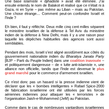
Une base islamiste « djihadiste » avait été éliminée. J’ai
ensuite entendu le nom de Balakot et réalisé que ce n’était ni à
Gaza, ni en Syrie – pas même au Liban – mais au Pakistan.
Une chose étrange… Comment peut-on confondre Israël et
l’Inde ?
Eh bien, il faut y réfléchir. Deux mille cinq cent milles séparent
le ministère israélien de la défense à Tel Aviv du ministère
indien de la défense à New Delhi, mais il y a une raison pour
laquelle les dépêches habituelles des agences sont aussi
semblables.
Pendant des mois, Israël s’est aligné assidûment aux côtés du
gouvernement nationaliste indien du
Bharatiya Janata Party
[BJP – Parti du Peuple Indien] dans une
coalition inavouée
–
et politiquement dangereuse – de « lutte anti-islamiste », une
alliance non officielle, tandis que l’Inde est devenue le
plus
grand marché
pour le commerce d’armement israélien.
Ce n’est donc pas un hasard si la presse indienne vient de
déclarer que les « bombes intelligentes » Rafael Spice-2000
de fabrication israélienne ont été utilisées par les forces
aériennes indiennes pour attaquer les « terroristes » de
l’organisation Jaish-e-Mohammed (JeM) au Pakistan.
Comme dans le cas de nombreuses vantardises israéliennes