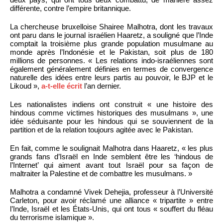
différente, contre l’empire britannique.
La chercheuse bruxelloise Shairee Malhotra, dont les travaux
ont paru dans le journal israélien Haaretz, a souligné que l’Inde
comptait la troisième plus grande population musulmane au
monde après l’Indonésie et le Pakistan, soit plus de 180
millions de personnes. « Les relations indo-israéliennes sont
également généralement définies en termes de convergence
naturelle des idées entre leurs partis au pouvoir, le BJP et le
Likoud »,
a-t-elle écrit
l’an dernier.
Les nationalistes indiens ont construit « une histoire des
hindous comme victimes historiques des musulmans », une
idée séduisante pour les hindous qui se souviennent de la
partition et de la relation toujours agitée avec le Pakistan.
En fait, comme le soulignait Malhotra dans Haaretz, « les plus
grands fans d’Israël en Inde semblent être les ‘hindous de
l’Internet’ qui aiment avant tout Israël pour sa façon de
maltraiter la Palestine et de combattre les musulmans. »
Malhotra a condamné Vivek Dehejia, professeur à l’Université
Carleton, pour avoir réclamé une alliance « tripartite » entre
l’Inde, Israël et les États-Unis, qui ont tous « souffert du fléau
du terrorisme islamique ».