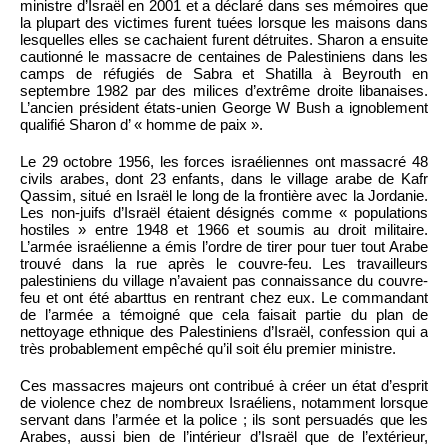
ministre d’Israël en 2001 et a déclaré dans ses mémoires que
la plupart des victimes furent tuées lorsque les maisons dans
lesquelles elles se cachaient furent détruites. Sharon a ensuite
cautionné le massacre de centaines de Palestiniens dans les
camps de réfugiés de Sabra et Shatilla à Beyrouth en
septembre 1982 par des milices d’extrême droite libanaises.
L’ancien président états-unien George W Bush a ignoblement
qualifié Sharon d’ « homme de paix ».
Le 29 octobre 1956, les forces israéliennes ont massacré 48
civils arabes, dont 23 enfants, dans le village arabe de Kafr
Qassim, situé en Israël le long de la frontière avec la Jordanie.
Les non-juifs d’Israël étaient désignés comme « populations
hostiles » entre 1948 et 1966 et soumis au droit militaire.
L’armée israélienne a émis l’ordre de tirer pour tuer tout Arabe
trouvé dans la rue après le couvre-feu. Les travailleurs
palestiniens du village n’avaient pas connaissance du couvre-
feu et ont été abarttus en rentrant chez eux. Le commandant
de l’armée a témoigné que cela faisait partie du plan de
nettoyage ethnique des Palestiniens d’Israël, confession qui a
très probablement empêché qu’il soit élu premier ministre.
Ces massacres majeurs ont contribué à créer un état d’esprit
de violence chez de nombreux Israéliens, notamment lorsque
servant dans l’armée et la police ; ils sont persuadés que les
Arabes, aussi bien de l’intérieur d’Israël que de l’extérieur,