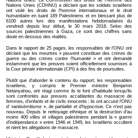
Nations Unies (CDHNU) a déclaré que les soldats israéliens
ont violé les droits de l’homme internationaux et le droit
humanitaire en tuant 189 Palestiniens et en blessant plus de
6100 autres lors des manifestations hebdomadaires du
vendredi depuis leur début, le 30 mars 2018. Selon des
sources palestiniennes à Gaza, ce sont des chiffres sans
doute en dessous des réalités.
Dans le rapport de 25 pages, les responsables de l’ONU ont
déclaré que les meurtres « peuvent constituer des crimes de
guerre ou des crimes contre l’humanité » et ont demandé
instamment que les preuves soient officiellement soumises à
la Cour pénale internationale (CPI) à des fins de poursuites.
Plutôt que d’aborder le contenu du rapport, les responsables
israéliens, y compris le Premier ministre Benjamin
Netanyahou, ont réagi comme ils le font d’habitude lorsqu’ils
sont confrontés aux preuves accablantes du massacre de
femmes, d’enfants et de civils innocents : ils ont accusé l’ONU
d' »antisémitisme », de partialité et d’hypocrisie. Ce n’est pas
nouveau. Depuis le nettoyage ethnique et la destruction d’au
moins 400 villes et villages palestiniens pendant la « guerre
d’indépendance » entre 1946 et 1949, les Israéliens occultent
et nient les allégations de massacre.