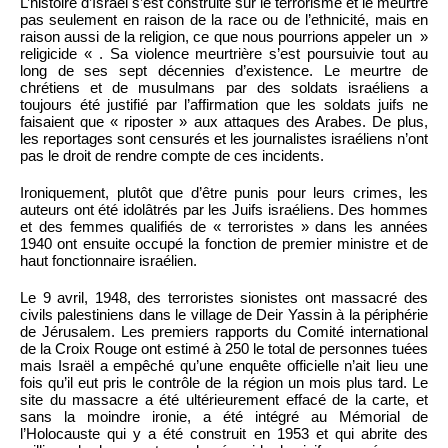
L’histoire d’Israël s’est construite sur le terrorisme et le meurtre
pas seulement en raison de la race ou de l’ethnicité, mais en
raison aussi de la religion, ce que nous pourrions appeler un »
religicide « . Sa violence meurtrière s’est poursuivie tout au
long de ses sept décennies d’existence. Le meurtre de
chrétiens et de musulmans par des soldats israéliens a
toujours été justifié par l’affirmation que les soldats juifs ne
faisaient que « riposter » aux attaques des Arabes. De plus,
les reportages sont censurés et les journalistes israéliens n’ont
pas le droit de rendre compte de ces incidents.
Ironiquement, plutôt que d’être punis pour leurs crimes, les
auteurs ont été idolâtrés par les Juifs israéliens. Des hommes
et des femmes qualifiés de « terroristes » dans les années
1940 ont ensuite occupé la fonction de premier ministre et de
haut fonctionnaire israélien.
Le 9 avril, 1948, des terroristes sionistes ont massacré des
civils palestiniens dans le village de Deir Yassin à la périphérie
de Jérusalem. Les premiers rapports du Comité international
de la Croix Rouge ont estimé à 250 le total de personnes tuées
mais Israël a empêché qu’une enquête officielle n’ait lieu une
fois qu’il eut pris le contrôle de la région un mois plus tard. Le
site du massacre a été ultérieurement effacé de la carte, et
sans la moindre ironie, a été intégré au Mémorial de
l’Holocauste qui y a été construit en 1953 et qui abrite des