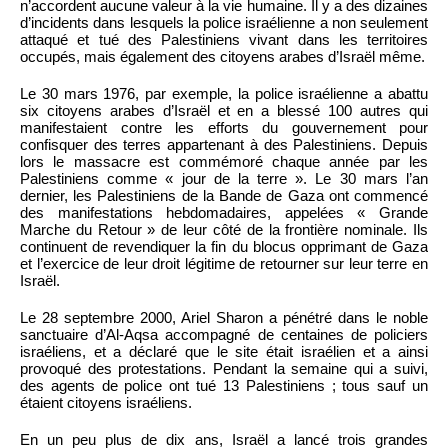
n’accordent aucune valeur à la vie humaine. Il y a des dizaines
d’incidents dans lesquels la police israélienne a non seulement
attaqué et tué des Palestiniens vivant dans les territoires
occupés, mais également des citoyens arabes d’Israël même.
Le 30 mars 1976, par exemple, la police israélienne a abattu
six citoyens arabes d’Israël et en a blessé 100 autres qui
manifestaient contre les efforts du gouvernement pour
confisquer des terres appartenant à des Palestiniens. Depuis
lors le massacre est commémoré chaque année par les
Palestiniens comme « jour de la terre ». Le 30 mars l’an
dernier, les Palestiniens de la Bande de Gaza ont commencé
des manifestations hebdomadaires, appelées « Grande
Marche du Retour » de leur côté de la frontière nominale. Ils
continuent de revendiquer la fin du blocus opprimant de Gaza
et l’exercice de leur droit légitime de retourner sur leur terre en
Israël.
Le 28 septembre 2000, Ariel Sharon a pénétré dans le noble
sanctuaire d’Al-Aqsa accompagné de centaines de policiers
israéliens, et a déclaré que le site était israélien et a ainsi
provoqué des protestations. Pendant la semaine qui a suivi,
des agents de police ont tué 13 Palestiniens ; tous sauf un
étaient citoyens israéliens.
En un peu plus de dix ans, Israël a lancé trois grandes