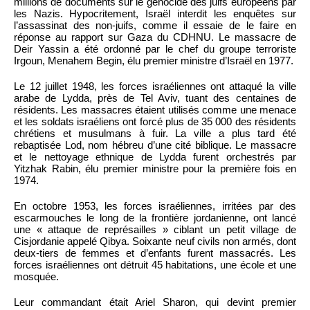
millions de documents sur le génocide des juifs européens par
les Nazis. Hypocritement, Israël interdit les enquêtes sur
l’assassinat des non-juifs, comme il essaie de le faire en
réponse au rapport sur Gaza du CDHNU. Le massacre de
Deir Yassin a été ordonné par le chef du groupe terroriste
Irgoun, Menahem Begin, élu premier ministre d’Israël en 1977.
Le 12 juillet 1948, les forces israéliennes ont attaqué la ville
arabe de Lydda, près de Tel Aviv, tuant des centaines de
résidents. Les massacres étaient utilisés comme une menace
et les soldats israéliens ont forcé plus de 35 000 des résidents
chrétiens et musulmans à fuir. La ville a plus tard été
rebaptisée Lod, nom hébreu d’une cité biblique. Le massacre
et le nettoyage ethnique de Lydda furent orchestrés par
Yitzhak Rabin, élu premier ministre pour la première fois en
1974.
En octobre 1953, les forces israéliennes, irritées par des
escarmouches le long de la frontière jordanienne, ont lancé
une « attaque de représailles » ciblant un petit village de
Cisjordanie appelé Qibya. Soixante neuf civils non armés, dont
deux-tiers de femmes et d’enfants furent massacrés. Les
forces israéliennes ont détruit 45 habitations, une école et une
mosquée.
Leur commandant était Ariel Sharon, qui devint premier