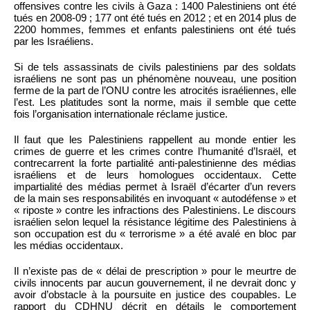
offensives contre les civils à Gaza : 1400 Palestiniens ont été
tués en 2008-09 ; 177 ont été tués en 2012 ; et en 2014 plus de
2200 hommes, femmes et enfants palestiniens ont été tués
par les Israéliens.
Si de tels assassinats de civils palestiniens par des soldats
israéliens ne sont pas un phénomène nouveau, une position
ferme de la part de l’ONU contre les atrocités israéliennes, elle
l’est. Les platitudes sont la norme, mais il semble que cette
fois l’organisation internationale réclame justice.
Il faut que les Palestiniens rappellent au monde entier les
crimes de guerre et les crimes contre l’humanité d’Israël, et
contrecarrent la forte partialité anti-palestinienne des médias
israéliens et de leurs homologues occidentaux. Cette
impartialité des médias permet à Israël d’écarter d’un revers
de la main ses responsabilités en invoquant « autodéfense » et
« riposte » contre les infractions des Palestiniens. Le discours
israélien selon lequel la résistance légitime des Palestiniens à
son occupation est du « terrorisme » a été avalé en bloc par
les médias occidentaux.
Il n’existe pas de « délai de prescription » pour le meurtre de
civils innocents par aucun gouvernement, il ne devrait donc y
avoir d’obstacle à la poursuite en justice des coupables. Le
rapport du CDHNU décrit en détails le comportement