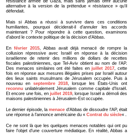
résistance armée de Gaza, mais sans jamais offrir aucune
alternative à la version de la prétendue « résistance » qu’il
défendait.
Mais si Abbas a réussi à survivre dans ces conditions
humiliantes, pourquoi déciderait-il d’annuler les accords
maintenant ? Pour répondre à cette question, examinons
d’abord le contexte politique de la décision d’Abbas.
En
février 2015
, Abbas avait déjà menacé de rompre la
collusion répressive avec Israël en réponse à la décision
israélienne de retenir des millions de dollars de recettes
fiscales palestiniennes, que Tel-Aviv obtient au nom de l’AP.
Des menaces similaires ont été faites en
juillet 2017
, cette
fois en réponse aux mesures illégales prises par Israël autour
des lieux saints musulmans de Jérusalem occupée. Puis à
nouveau en
septembre 2018
, lorsque les États-Unis ont
reconnu
unilatéralement Jérusalem comme capitale d’Israël.
Et encore une fois, en
juillet 2019
, lorsque Israël a démoli des
maisons palestiniennes à Jérusalem-Est occupée.
Le dernier épisode, la
menace
d’Abbas de dissoudre l’AP, était
une réponse à l’annonce américaine du «
Contrat du siècle
« .
Ce ne sont là que les quelques menaces notables qui ont pu
faire l’objet d’une couverture médiatique. En réalité, Abbas a