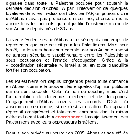
signalée dans toute la Palestine occupée pour soutenir la
dernière décision d’Abbas. À part l’intervention de quelques
loyalistes dans les médias contrôlés par l’AP, on pouvait croire
qu’Abbas n’avait pas prononcé un seul mot, et encore moins
annulé tous les accords qui ont justifié l’existence même de
son Autorité depuis près de 30 ans.
La vérité évidente est qu’Abbas a cessé depuis longtemps de
représenter quoi que ce soit pour les Palestiniens. Mais pour
Israël, il a toujours beaucoup compté, car son Autorité a servi
de tampon sécuritaire supplémentaire entre les Palestiniens
sous occupation et l’armée d’occupation. Grâce à la
« coordination sécuritaire », Israël a pu en toute tranquillité
fortifier son occupation.
Les Palestiniens ont depuis longtemps perdu toute confiance
en Abbas, comme le prouvent les enquêtes d’opinion publique
qui se sont succédé. Cela n’a rien de soudain, mais c’est
l’accumulation de décennies d’échecs et de déceptions.
L’engagement d’Abbas envers les accords d’Oslo n’a
absolument rien donné, si ce n’est la création d’un appareil
répressif omniprésent et totalement corrompu dont la raison
d’être est avant tout de «
coordonner
» l’assujettissement des
Palestiniens avec leurs oppresseurs israéliens.
Depuis son arrivée au pouvoir en 2005, Abbas et ses affiliés