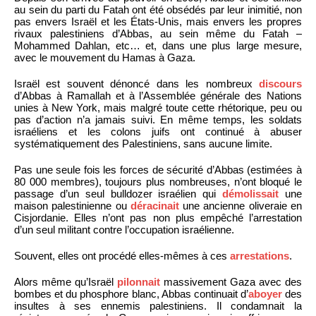
au sein du parti du Fatah ont été obsédés par leur inimitié, non
pas envers Israël et les États-Unis, mais envers les propres
rivaux palestiniens d’Abbas, au sein même du Fatah –
Mohammed Dahlan, etc… et, dans une plus large mesure,
avec le mouvement du Hamas à Gaza.
Israël est souvent dénoncé dans les nombreux
discours
d’Abbas à Ramallah et à l’Assemblée générale des Nations
unies à New York, mais malgré toute cette rhétorique, peu ou
pas d’action n’a jamais suivi. En même temps, les soldats
israéliens et les colons juifs ont continué à abuser
systématiquement des Palestiniens, sans aucune limite.
Pas une seule fois les forces de sécurité d’Abbas (estimées à
80 000 membres), toujours plus nombreuses, n’ont bloqué le
passage d’un seul bulldozer israélien qui
démolissait
une
maison palestinienne ou
déracinait
une ancienne oliveraie en
Cisjordanie. Elles n’ont pas non plus empêché l’arrestation
d’un seul militant contre l’occupation israélienne.
Souvent, elles ont procédé elles-mêmes à ces
arrestations
.
Alors même qu’Israël
pilonnait
massivement Gaza avec des
bombes et du phosphore blanc, Abbas continuait d’
aboyer
des
insultes à ses ennemis palestiniens. Il condamnait la