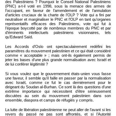
des Palestiniens ? Pourquoi le Conseil National Palestiniens
(PNC) a-t-il voté en 1998, sous la menace des armes de
l’occupant, en faveur de l’amendement et de l’annulation
d’articles cruciaux de la charte de l’OLP ? Vote qui a fini par
neutraliser et marginaliser le PNC et l’OLP en tant qu’organes
représentatifs efficaces des Palestiniens, vote qui fut à
l’époque boycotté par de nombreux membres du PNC et par
d’éminents intellectuels palestiniens visionnaires, tels
qu’Edward Saïd.
Les Accords d’Oslo ont spectaculairement redéfini les
paramètres du mouvement palestinien et ce qui était considéré
comme « acceptable » ; mais ont-ils également permis de
jeter les bases d’une plus grande normalisation avec Israël et
de lui conférer légitimité ?
Si vous voulez que le gouvernement états-unien vous fasse
une faveur, il semble qu’il faille en passer par la normalisation
avec Israël, comme ce fut le cas dernièrement pour le
dirigeant du Soudan al-Burhan. Ce sont là des questions d’une
extrême importance qui nécessitent d’être sérieusement
discutées au sein du mouvement palestinien dans son
ensemble, diaspora et camps de réfugiés y compris.
La lutte de libération palestinienne ne peut aller de l’avant si les
revers du passé ne pas sont affrontés, et si l’Autorité