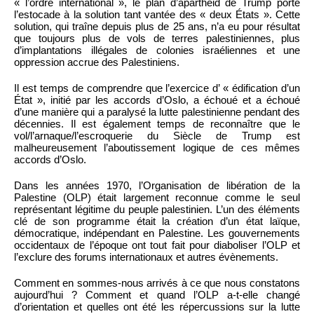
« l’ordre international », le plan d’apartheid de Trump porte
l’estocade à la solution tant vantée des « deux États ». Cette
solution, qui traîne depuis plus de 25 ans, n’a eu pour résultat
que toujours plus de vols de terres palestiniennes, plus
d’implantations illégales de colonies israéliennes et une
oppression accrue des Palestiniens.
Il est temps de comprendre que l’exercice d’ « édification d’un
État », initié par les accords d’Oslo, a échoué et a échoué
d’une manière qui a paralysé la lutte palestinienne pendant des
décennies. Il est également temps de reconnaître que le
vol/l’arnaque/l’escroquerie du Siècle de Trump est
malheureusement l’aboutissement logique de ces mêmes
accords d’Oslo.
Dans les années 1970, l’Organisation de libération de la
Palestine (OLP) était largement reconnue comme le seul
représentant légitime du peuple palestinien. L’un des éléments
clé de son programme était la création d’un état laïque,
démocratique, indépendant en Palestine. Les gouvernements
occidentaux de l’époque ont tout fait pour diaboliser l’OLP et
l’exclure des forums internationaux et autres évènements.
Comment en sommes-nous arrivés à ce que nous constatons
aujourd’hui ? Comment et quand l’OLP a-t-elle changé
d’orientation et quelles ont été les répercussions sur la lutte