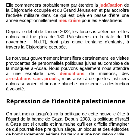
Elle commencera probablement par étendre la
judaïsation
de
la Cisjordanie occupée et du Grand Jérusalem et par accroître
l’activité militaire dans ce qui est déjà en passe d’être une
année exceptionnellement
meurtrière
pour les Palestiniens.
Depuis le début de l’année 2022, les forces israéliennes et les
colons ont tué plus de 130 Palestiniens (à la date du 16
novembre – N.d.T], dont plus d’une trentaine d’enfants, à
travers la Cisjordanie occupée.
Le nouveau gouvernement intensifiera certainement les visites
provocantes de personnalités politiques juives au complexe de
la mosquée al-Aqsa. Nous pouvons également nous attendre
à une escalade des
démolitions
de maisons, des
arrestations sans procès
, mais aussi à ce que les justiciers
colons se voient offrir carte blanche pour semer la destruction
à volonté.
Répression de l’identité palestinienne
On sait moins jusqu’où ira la politique de cette nouvelle élite à
l’égard de la bande de Gaza. Depuis 2008, la politique d’Israël
à Gaza est si cruelle et inhumaine qu’il est difficile d’imaginer
ce qui pourrait être pire qu’un siège, un blocus et des épisodes
de bombardements aériens brutaux sur une population civile.