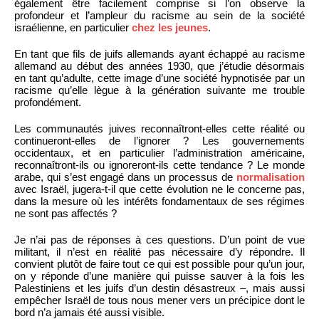
également être facilement comprise si l’on observe la
profondeur et l’ampleur du racisme au sein de la société
israélienne, en particulier
chez les jeunes
.
En tant que fils de juifs allemands ayant échappé au racisme
allemand au début des années 1930, que j’étudie désormais
en tant qu’adulte, cette image d’une société hypnotisée par un
racisme qu’elle lègue à la génération suivante me trouble
profondément.
Les communautés juives reconnaîtront-elles cette réalité ou
continueront-elles de l’ignorer ? Les gouvernements
occidentaux, et en particulier l’administration américaine,
reconnaîtront-ils ou ignoreront-ils cette tendance ? Le monde
arabe, qui s’est engagé dans un processus de
normalisation
avec Israël, jugera-t-il que cette évolution ne le concerne pas,
dans la mesure où les intérêts fondamentaux de ses régimes
ne sont pas affectés ?
Je n’ai pas de réponses à ces questions. D’un point de vue
militant, il n’est en réalité pas nécessaire d’y répondre. Il
convient plutôt de faire tout ce qui est possible pour qu’un jour,
on y réponde d’une manière qui puisse sauver à la fois les
Palestiniens et les juifs d’un destin désastreux –, mais aussi
empêcher Israël de tous nous mener vers un précipice dont le
bord n’a jamais été aussi visible.